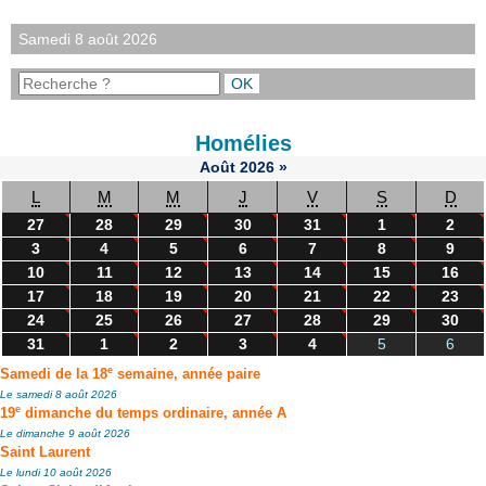
Samedi 8 août 2026
Homélies
Août
2026
»
L
M
M
J
V
S
D
27
28
29
30
31
1
2
3
4
5
6
7
8
9
10
11
12
13
14
15
16
17
18
19
20
21
22
23
24
25
26
27
28
29
30
31
1
2
3
4
5
6
e
Samedi de la 18
semaine, année paire
Le samedi 8 août 2026
e
19
dimanche du temps ordinaire, année A
Le dimanche 9 août 2026
Saint Laurent
Le lundi 10 août 2026