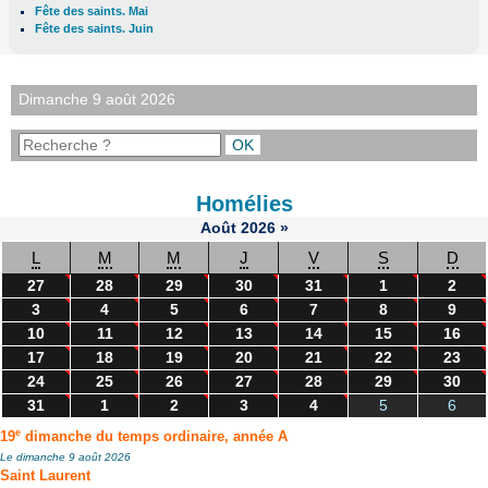
Fête des saints. Mai
Fête des saints. Juin
Dimanche 9 août 2026
Homélies
Août
2026
»
L
M
M
J
V
S
D
27
28
29
30
31
1
2
3
4
5
6
7
8
9
10
11
12
13
14
15
16
17
18
19
20
21
22
23
24
25
26
27
28
29
30
31
1
2
3
4
5
6
e
19
dimanche du temps ordinaire, année A
Le dimanche 9 août 2026
Saint Laurent