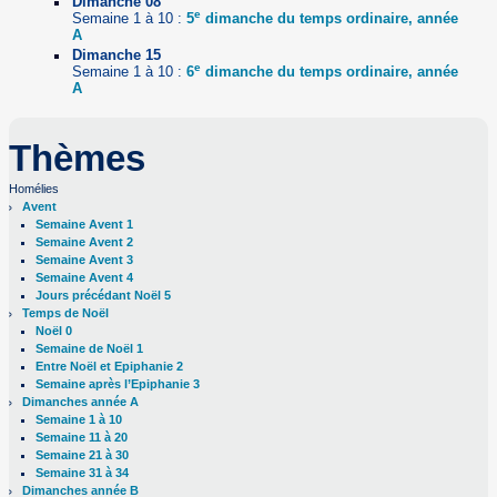
Dimanche 08
e
Semaine 1 à 10 :
5
dimanche du temps ordinaire, année
A
Dimanche 15
e
Semaine 1 à 10 :
6
dimanche du temps ordinaire, année
A
Thèmes
Homélies
Avent
Semaine Avent 1
Semaine Avent 2
Semaine Avent 3
Semaine Avent 4
Jours précédant Noël 5
Temps de Noël
Noël 0
Semaine de Noël 1
Entre Noël et Epiphanie 2
Semaine après l’Epiphanie 3
Dimanches année A
Semaine 1 à 10
Semaine 11 à 20
Semaine 21 à 30
Semaine 31 à 34
Dimanches année B