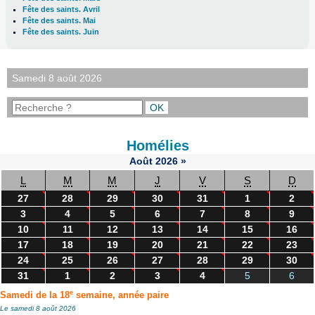
Fête des saints. Avril
Fête des saints. Mai
Fête des saints. Juin
Samedi 8 août 2026
Homélies
Août
2026
»
L
M
M
J
V
S
D
27
28
29
30
31
1
2
3
4
5
6
7
8
9
10
11
12
13
14
15
16
17
18
19
20
21
22
23
24
25
26
27
28
29
30
31
1
2
3
4
5
6
e
Samedi de la 18
semaine, année paire
Le samedi 8 août 2026