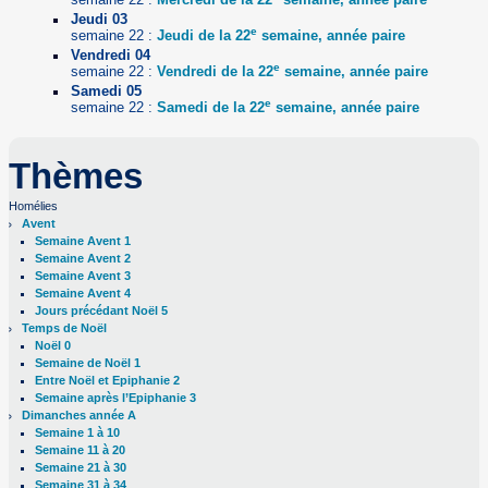
Jeudi 03
e
semaine 22 :
Jeudi de la 22
semaine, année paire
Vendredi 04
e
semaine 22 :
Vendredi de la 22
semaine, année paire
Samedi 05
e
semaine 22 :
Samedi de la 22
semaine, année paire
Thèmes
Homélies
Avent
Semaine Avent 1
Semaine Avent 2
Semaine Avent 3
Semaine Avent 4
Jours précédant Noël 5
Temps de Noël
Noël 0
Semaine de Noël 1
Entre Noël et Epiphanie 2
Semaine après l’Epiphanie 3
Dimanches année A
Semaine 1 à 10
Semaine 11 à 20
Semaine 21 à 30
Semaine 31 à 34