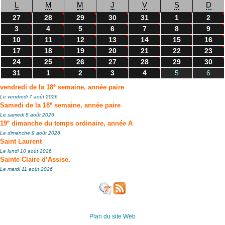
L
M
M
J
V
S
D
27
28
29
30
31
1
2
3
4
5
6
7
8
9
10
11
12
13
14
15
16
17
18
19
20
21
22
23
24
25
26
27
28
29
30
31
1
2
3
4
5
6
e
vendredi de la 18
semaine, année paire
Le vendredi 7 août 2026
e
Samedi de la 18
semaine, année paire
Le samedi 8 août 2026
e
19
dimanche du temps ordinaire, année A
Le dimanche 9 août 2026
Saint Laurent
Le lundi 10 août 2026
Sainte Claire d’Assise.
Le mardi 11 août 2026
Plan du site Web