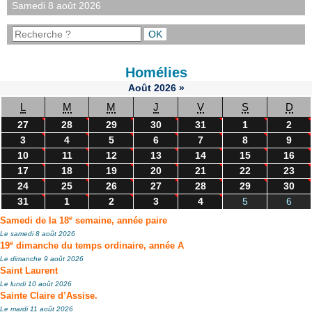
Samedi 8 août 2026
Homélies
Août
2026
»
L
M
M
J
V
S
D
27
28
29
30
31
1
2
3
4
5
6
7
8
9
10
11
12
13
14
15
16
17
18
19
20
21
22
23
24
25
26
27
28
29
30
31
1
2
3
4
5
6
e
Samedi de la 18
semaine, année paire
Le samedi 8 août 2026
e
19
dimanche du temps ordinaire, année A
Le dimanche 9 août 2026
Saint Laurent
Le lundi 10 août 2026
Sainte Claire d’Assise.
Le mardi 11 août 2026