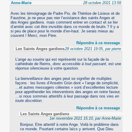
Anne-Marie
28 octobre 2021 13:59
Avec les témoignage de Padre Pio, de Thérèse de Lisieux et de
Faustine, je ne peux pas nier l’existance des saints Anges et
des Anges gardiens. mais comment entrer en contact et se lier
d’amitié avec cet être invisible dans ce monde de bruits ? Il y a
si peu de place pour le monde d’en-haut. Je serais mieux au
couvent ! Merci, mon Père.
Répondre à ce message
Les Saints Anges gardiens
28 octobre 2021 19:05, par pierre
L’ange au sourire qui est représenté sur la façade de la
cathédrale de Reims,
donc accessible à tout passant
, est une
réponse silencieuse à votre question.
La bienveillance des anges peut se signifier de multiples
façons : les livres d’Anselm Grün dont « l’ange de simplicité,
…et autres messagers célestes » sont d’excellentes lecture
pour appréhender les interventions des anges en notre faveur,
…si nous sommes attentifs à leur passage dans nos vies
en
toute discrétion
.
Répondre à ce message
Les Saints Anges gardiens
1er novembre 2021 15:10, par Anne-Marie
Bonjour, Etre attentif à notre Ange. Voilà le problème dans
ce monde. Pourtant certains laïcs y arrivent. Que Dieu