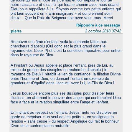
de route qui est à notre service nuit et jour depuis le jour de
notre naissance et c’est lui qui fera le chemin avec nous quand
Dieu nous rappellera à lui. Soyons comme ces petits enfants qui
ont bien souvent un « ami imaginaire » et qui prennent soin
d’eux… Que la Paix du Seigneur soit avec vous tous. Merci
Répondre à ce message
pierre
2 octobre 2018 07:42
Retrouver son âme d’enfant, voilà la demande faites aux
chercheurs d’absolu (Qui donc est le plus grand dans le
royaume des Cieux ?) et c’est la condition impérative pour entrer
dans le royaume de Dieu.
A l’instant où Jésus appelle et place l’enfant, près de Lui, au
milieu du groupe des disciples en recherche d’absolu ( le
royaume de Dieu) il rétablit le lien de confiance, la filiation Divine
entre l’homme et Dieu, en donnant l’enfant en exemple de
grandeur et d’égalité dans l’accueil avec Lui, le Fils de Dieu !
Jésus bouscule encore plus ses disciples pour dissiper leurs
illusions, en affirmant le pouvoir des anges qui contemplent Dieu
face à face et la relation singulière entre l’ange et l’enfant.
En invitant au respect de l’enfant, Jésus mets les disciples en
garde de mépriser « un seul de ces petits », en soulignant la
relation « sans cesse » du respect Angélique qui fait le bonheur
Divin de la contemplation mutuelle.