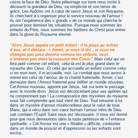
cesse la face de Dieu. Notre pèlerinage sur terre nous incite à
découvrir la grandeur de Dieu, sa simplicité et son trésor de
grâce. Les Apôtres ont à cœur de servir Jésus et son Royaume,
ils cherchent à s’organiser pour le service nouveau de l’amour !
Ils ont l’expérience des « grands » de ce monde qui cherche le
pouvoir pour dominer les situations. Puisque nous sommes les
enfants du Père, nous sommes les héritiers du Christ pour entrer
dans la gloire du Royaume éternel.
"Alors Jésus appela un petit enfant ; il le plaça au milieu
d’eux, et il déclara : « Amen, je vous le dis : si vous ne
changez pas pour devenir comme les enfants, vous
n’entrerez pas dans le royaume des Cieux.
"
Mais celui qui se
fera petit comme cet enfant, celui-là est le plus grand dans le
royaume des Cieux. Et celui qui accueille un enfant comme celui-
ci en mon nom, il m’accueille, moi.
Le combat que nous avons à
mener est celui de l’amour, de la charité fraternelle. Aimer, c’est
demeurer dans l’Amour fraternel pour édifier un monde nouveau.
Cet Amour nouveau, apporté par Jésus, fait sur terre le passage
avec le monde divin. Jésus est déconcertant pour ses apôtres qui
ne comprennent pas ! La connaissance des mystères du royaume
nous fait comprendre que tout vient de Dieu. Tout retourne à lui
dans un mystère d’amour miséricordieux pour le salut de tous.
Marie, qui a vécu dans son cœur humain l’amour infini de Dieu
sait combien l’Esprit Saint nous est nécessaire. Il nous est donné
pour que nous demeurions dans la toute petitesse de « l’enfance
spirituelle. » Cet Amour est une « Réalité » difficile, contestée
dans un monde de pouvoir et d’oppression ou les enfants sont
exclus.