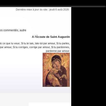
Dernière mise à jour du site : jeudi 6 août 2026
es commentés, autre
A l’écoute de Saint Augustin
is ce que tu veux. Si tu te tais, tais-toi par amour, Si tu parles,
par amour, Si tu corriges, corrige par amour, Si tu pardonnes,
pardonne par amour.