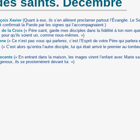
des saints. Décembre
çois Xavier
(Quant à eux, ils s’en allèrent proclamer partout l’Évangile. Le Sei
 confirmait la Parole par les signes qui l’accompagnaient.)
 de la Croix
(« Père saint, garde mes disciples dans la fidélité à ton nom qu
, pour qu’ils soient un, comme nous-mêmes. »)
enne
(« Ce n’est pas vous qui parlerez, c’est l’Esprit de votre Père qui parlera 
n
(« C’est alors qu’entra l’autre disciple, lui qui était arrivé le premier au tombeau.
nocents
(« En entrant dans la maison, les mages virent l’enfant avec Marie sa
enoux, ils se prosternèrent devant lui. »)