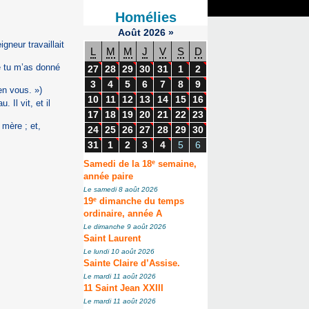
Homélies
Août
2026
»
gneur travaillait
L
M
M
J
V
S
D
e tu m’as donné
27
28
29
30
31
1
2
3
4
5
6
7
8
9
en vous. »)
10
11
12
13
14
15
16
 Il vit, et il
17
18
19
20
21
22
23
 mère ; et,
24
25
26
27
28
29
30
31
1
2
3
4
5
6
e
Samedi de la 18
semaine,
année paire
Le samedi 8 août 2026
e
19
dimanche du temps
ordinaire, année A
Le dimanche 9 août 2026
Saint Laurent
Le lundi 10 août 2026
Sainte Claire d’Assise.
Le mardi 11 août 2026
11 Saint Jean XXIII
Le mardi 11 août 2026