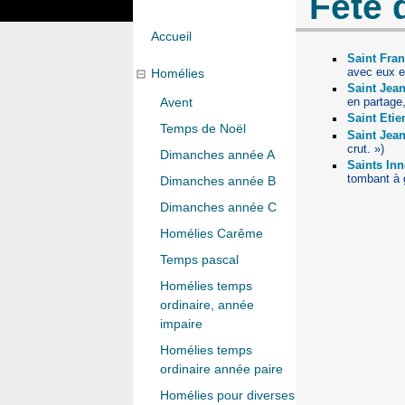
Fête 
Accueil
Saint Fran
avec eux et
Homélies
Saint Jean
en partage
Avent
Saint Eti
Temps de Noël
Saint Jea
crut. »)
Dimanches année A
Saints In
tombant à g
Dimanches année B
Dimanches année C
Homélies Carême
Temps pascal
Homélies temps
ordinaire, année
impaire
Homélies temps
ordinaire année paire
Homélies pour diverses