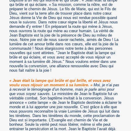
Baptiste à un feu qui illumine et qui brûle : « Jean était la lampe
qui brûle et qui éclaire. » Sa mission, comme la nôtre, est de
préparer le chemin de Jésus. Le fils de Marie, qui est le Fils de
Dieu, vient sur la terre afin de trouver place dans notre cœur.
Jésus donne la Vie de Dieu qui nous est rendue possible quand
nous le suivons. Dans notre cœur règne la liberté et Jésus nous
demande d’y entrer ! En préparant la route qui mène à Jésus,
nous ouvrons la route qui mène au cœur humain. La vérité de
Jean Baptiste est la joie de la présence de Dieu au milieu de
nous. Notre joie est de nous savoir rachetés, aimés de Dieu ! La
lumière de cet amour brille dans nos cœurs, elle est la joie de la
communauté ! Nous élargissons notre tente à des personnes
nouvelles qui sont attirées. "Jean le Baptiste était la lampe qui
brûle et qui éclaire, et vous avez accepté de vous réjouir un
moment à sa lumière dit Jésus." Nous voulons entrer dans une
nouvelle la conversion, une alliance renouvelée avec Dieu qui
nous fait naître à la joie !
« Jean était la lampe qui brûle et qui brille, et vous avez
voulu vous réjouir un moment à sa lumière. »
Moi, je n’ai pas
à recevoir le témoignage d’un homme, mais je parle ainsi pour
que vous soyez sauvés.
Le ministère de Jean le Baptiste fut un
véritable combat. Son baptême invitait à la conversion. Jésus
annonce « cette lampe » de Jean le Baptiste destinée a éclairer le
monde et à lui apporter une joie nouvelle. C’est grâce à elle que
nous pouvons reconnaître la vraie Lumière de Jésus qui luit dans
les ténèbres. Dans les ténèbres du monde, cette proclamation de
Dieu est si importante. L’Evangile est chemin de Vie et de
bonheur. Seule la vérité peut nous libérer, même si elle peut
entrainer la persécution et la mort. Jean le Baptiste l’avait déjà