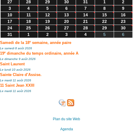
27
28
29
30
31
1
2
3
4
5
6
7
8
9
10
11
12
13
14
15
16
17
18
19
20
21
22
23
24
25
26
27
28
29
30
31
1
2
3
4
5
6
e
Samedi de la 18
semaine, année paire
Le samedi 8 août 2026
e
19
dimanche du temps ordinaire, année A
Le dimanche 9 août 2026
Saint Laurent
Le lundi 10 août 2026
Sainte Claire d’Assise.
Le mardi 11 août 2026
11 Saint Jean XXIII
Le mardi 11 août 2026
Plan du site Web
Agenda