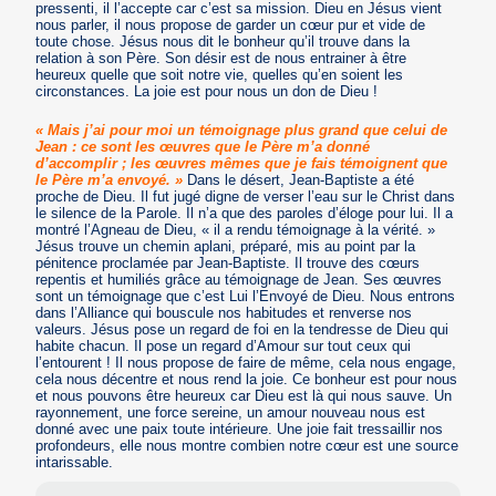
pressenti, il l’accepte car c’est sa mission. Dieu en Jésus vient
nous parler, il nous propose de garder un cœur pur et vide de
toute chose. Jésus nous dit le bonheur qu’il trouve dans la
relation à son Père. Son désir est de nous entrainer à être
heureux quelle que soit notre vie, quelles qu’en soient les
circonstances. La joie est pour nous un don de Dieu !
« Mais j’ai pour moi un témoignage plus grand que celui de
Jean : ce sont les œuvres que le Père m’a donné
d’accomplir ; les œuvres mêmes que je fais témoignent que
le Père m’a envoyé. »
Dans le désert, Jean-Baptiste a été
proche de Dieu. Il fut jugé digne de verser l’eau sur le Christ dans
le silence de la Parole. Il n’a que des paroles d’éloge pour lui. Il a
montré l’Agneau de Dieu, « il a rendu témoignage à la vérité. »
Jésus trouve un chemin aplani, préparé, mis au point par la
pénitence proclamée par Jean-Baptiste. Il trouve des cœurs
repentis et humiliés grâce au témoignage de Jean. Ses œuvres
sont un témoignage que c’est Lui l’Envoyé de Dieu. Nous entrons
dans l’Alliance qui bouscule nos habitudes et renverse nos
valeurs. Jésus pose un regard de foi en la tendresse de Dieu qui
habite chacun. Il pose un regard d’Amour sur tout ceux qui
l’entourent ! Il nous propose de faire de même, cela nous engage,
cela nous décentre et nous rend la joie. Ce bonheur est pour nous
et nous pouvons être heureux car Dieu est là qui nous sauve. Un
rayonnement, une force sereine, un amour nouveau nous est
donné avec une paix toute intérieure. Une joie fait tressaillir nos
profondeurs, elle nous montre combien notre cœur est une source
intarissable.