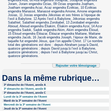
engendra Asa, 08 Asa engendra Josaphat, Josaphat engendra
Joram, Joram engendra Ozias, 09 Ozias engendra Joatham,
Joatham engendra Acaz, Acaz engendra Ézékias, 10 Ézékias
engendra Manassé, Manassé engendra Amone, Amone engendra
Josias, 11 Josias engendra Jékonias et ses frères à l’époque de
l’exil à Babylone. 12 Après l’exil à Babylone, Jékonias engendra
Salathiel, Salathiel engendra Zorobabel, 13 Zorobabel engendra
Abioud, Abioud engendra Éliakim, Éliakim engendra Azor, 14 Azor
engendra Sadok, Sadok engendra Akim, Akim engendra Élioud,
15 Élioud engendra Éléazar, Éléazar engendra Mattane, Mattane
engendra Jacob, 16 Jacob engendra Joseph, l’époux de Marie, de
laquelle fut engendré Jésus, que l’on appelle Christ. 17 Le nombre
total des générations est donc : depuis Abraham jusqu’à David,
quatorze générations ; depuis David jusqu’à l’exil à Babylone,
quatorze générations ; depuis l’exil à Babylone jusqu’au Christ,
quatorze générations.
Rajouter votre témoignage
Dans la même rubrique…
e
3
dimanche de l’Avent, année A
e
3
dimanche de l’Avent, année B
e
3
dimanche de l’Avent, année C
e
Lundi de la 3
semaine de l’Avent
e
Mardi de la 3
semaine de l’Avent
e
Mercredi de la 3
semaine de l’Avent
e
Jeudi de la 3
semaine de l’Avent