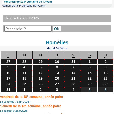
e
Vendredi de la 3
semaine de l’Avent
e
Samedi de la 3
semaine de l’Avent
Vendredi 7 août 2026
Homélies
Août
2026
»
L
M
M
J
V
S
D
27
28
29
30
31
1
2
3
4
5
6
7
8
9
10
11
12
13
14
15
16
17
18
19
20
21
22
23
24
25
26
27
28
29
30
31
1
2
3
4
5
6
e
vendredi de la 18
semaine, année paire
Le vendredi 7 août 2026
e
Samedi de la 18
semaine, année paire
Le samedi 8 août 2026