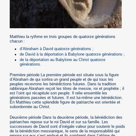
Matthieu la rythme en trois groupes de quatorze générations
chacun :
d’Abraham à David quatorze générations ;
de David à la déportation à Babylone quatorze générations ;
de la déportation au Babylone au Christ quatorze
générations.
Première période La première période est située sous la figure
d’Abraham de qui sortira un grand peuple et de qui tous les
peuples recevrons les bénédictions futures. Dans la tradition
rabbinique Abraham reçoit les titres de messie, roi et prophète ; il
est l’oint qui récapitule son peuple. Il relie ensemble les
générations passées et futures. Il est lui-même une bénédiction.
En Matthieu cette splendide figure de patriarche est orientée et
subordonnée au Christ.
Deuxième période Dans la deuxième période, la bénédiction des
patriarches repose sur le roi David et sur sa famille. Les
successeurs de David sont d’inégale valeur pour soutenir le poids
de la bénédiction messianique, le sens de la responsabilité qui
repose sur eux s’est embué et ils sombrent dans l’abîme de