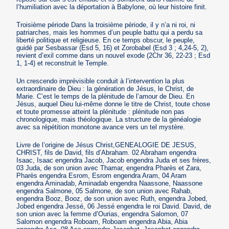
l’humiliation avec la déportation à Babylone, où leur histoire finit.
Troisième période Dans la troisième période, il y n’a ni roi, ni
patriarches, mais les hommes d’un peuple battu qui a perdu sa
liberté politique et religieuse. En ce temps obscur, le peuple,
guidé par Sesbassar (Esd 5, 16) et Zorobabel (Esd 3 ; 4,24-5, 2),
revient d’exil comme dans un nouvel exode (2Chr 36, 22-23 ; Esd
1, 1-4) et reconstruit le Temple.
Un crescendo imprévisible conduit à l’intervention la plus
extraordinaire de Dieu : la génération de Jésus, le Christ, de
Marie. C’est le temps de la plénitude de l’amour de Dieu. En
Jésus, auquel Dieu lui-même donne le titre de Christ, toute chose
et toute promesse atteint la plénitude : plénitude non pas
chronologique, mais théologique. La structure de la généalogie
avec sa répétition monotone avance vers un tel mystère.
Livre de l’origine de Jésus Christ,GENEALOGIE DE JESUS,
CHRIST, fils de David, fils d’Abraham. 02 Abraham engendra
Isaac, Isaac engendra Jacob, Jacob engendra Juda et ses frères,
03 Juda, de son union avec Thamar, engendra Pharès et Zara,
Pharès engendra Esrom, Esrom engendra Aram, 04 Aram
engendra Aminadab, Aminadab engendra Naassone, Naassone
engendra Salmone, 05 Salmone, de son union avec Rahab,
engendra Booz, Booz, de son union avec Ruth, engendra Jobed,
Jobed engendra Jessé, 06 Jessé engendra le roi David. David, de
son union avec la femme d’Ourias, engendra Salomon, 07
Salomon engendra Roboam, Roboam engendra Abia, Abia