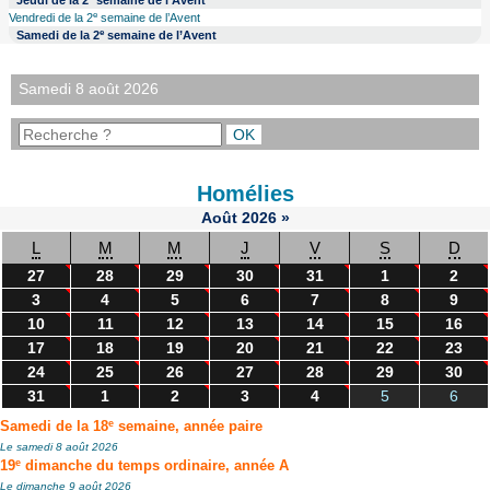
Jeudi de la 2
semaine de l’Avent
e
Vendredi de la 2
semaine de l’Avent
e
Samedi de la 2
semaine de l’Avent
Samedi 8 août 2026
Homélies
Août
2026
»
L
M
M
J
V
S
D
27
28
29
30
31
1
2
3
4
5
6
7
8
9
10
11
12
13
14
15
16
17
18
19
20
21
22
23
24
25
26
27
28
29
30
31
1
2
3
4
5
6
e
Samedi de la 18
semaine, année paire
Le samedi 8 août 2026
e
19
dimanche du temps ordinaire, année A
Le dimanche 9 août 2026