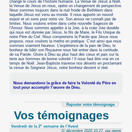
changé le cours de l’histoire humaine. La Venue de Jésus à Noël,
la Venue de Jésus en nous, opère un changement de perspective.
Nous sommes toujours dans la nuit froide de Bethléem dans
laquelle Jésus est venu au monde. Il nous apporte un nouvel
espoir et un sens pour notre vie. Son amour ne connaît pas de
limites. Nous voulons entrer dans cette nouvelle Sagesse de
l’Amour. Nous sommes appelés à la Joie, à la vraie Joie durable
qui nous est donnée par Jésus, le fils de Marie, le Fils Unique de
notre Père du Ciel. Nous comprenons la Parole que Jésus nous
propose, nous voulons la mettre en pratique. C’est ainsi que nous
sommes vraiment heureux. L’expérience de la paix de Dieu, le
bonheur de bâtir son Royaume nous fait entrer dans la certitude
de sa Parole. Gloire à Dieu au plus haut des cieux et paix sur la
terre aux hommes de bonne volonté ! Il nous faut être vrai en ce
temps de Noël. Jean-Baptiste traverse nos déserts en proclamant
la venue du Seigneur Jésus, notre bonheur devient si réel.
Nous demandons la grâce de faire la Volonté du Père en
tout pour accomplir l’œuvre de Dieu.
Rajouter votre témoignage
Vos témoignages
e
Vendredi de la 2
semaine de l’Avent
11 décembre 2020 10:27, par pierre