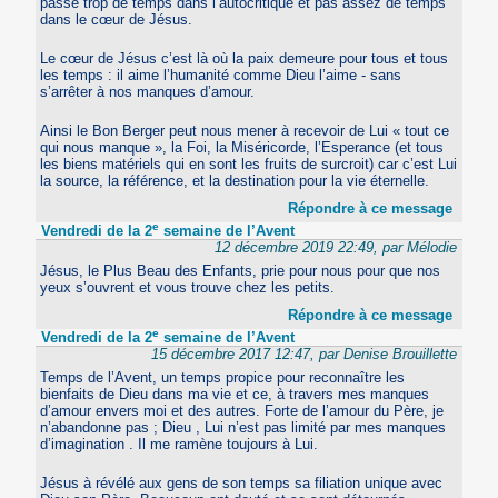
passe trop de temps dans l’autocritique et pas assez de temps
dans le cœur de Jésus.
Le cœur de Jésus c’est là où la paix demeure pour tous et tous
les temps : il aime l’humanité comme Dieu l’aime - sans
s’arrêter à nos manques d’amour.
Ainsi le Bon Berger peut nous mener à recevoir de Lui « tout ce
qui nous manque », la Foi, la Miséricorde, l’Esperance (et tous
les biens matériels qui en sont les fruits de surcroit) car c’est Lui
la source, la référence, et la destination pour la vie éternelle.
Répondre à ce message
e
Vendredi de la 2
semaine de l’Avent
12 décembre 2019 22:49, par Mélodie
Jésus, le Plus Beau des Enfants, prie pour nous pour que nos
yeux s’ouvrent et vous trouve chez les petits.
Répondre à ce message
e
Vendredi de la 2
semaine de l’Avent
15 décembre 2017 12:47, par Denise Brouillette
Temps de l’Avent, un temps propice pour reconnaître les
bienfaits de Dieu dans ma vie et ce, à travers mes manques
d’amour envers moi et des autres. Forte de l’amour du Père, je
n’abandonne pas ; Dieu , Lui n’est pas limité par mes manques
d’imagination . Il me ramène toujours à Lui.
Jésus à révélé aux gens de son temps sa filiation unique avec