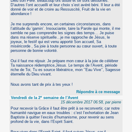
Dieu son Père. Beaucoup ont douté et se sont détournés.
D’autres l’ont accueilli et leur choix s’est avéré béni. Il leur a été
donné de voir et de croire au Ressuscité, Fruit de la vie en
abondance !
Je me surprends encore, en certaines circonstances, dans
l’attitude du ’gamin’. Insouciante, taire la Parole qui monte, il me
semble ne pas comprendre les signes des temps… Je puise
dans ma réserve spirituelle…je me rapproche de Jésus, le
joyeux, le festif qui est venu apporté Son accueil, Sa
miséricorde , Sa joie à toute personne au cœur ouvert, à toute
personne de bonne volonté.
Oui il faut me réjouir. Je prépare mon cœur à la joie de célébrer
Ta naissance rédemptrice,Jésus. Le temps de l’Avent, période
riche de Toi, Tu es source libératrice, mon ’’Eau Vive’’, Sagesse
éternelle du Dieu vivant.
Nous avons tant de prix à tes yeux !
Répondre à ce message
e
Vendredi de la 2
semaine de l’Avent
15 décembre 2017 06:58, par pierre
Pour recevoir la Grâce il faut être prêt à se reconvertir, car notre
humanité navigue en eaux troubles : c’est l’exhortation de Jean
Baptiste à quitter l’excès d’humanisme, pour revenir au sens
profond de la vie, dans l’Esprit Saint.
Pour vivre dans l’Esprit Saint, il faut suivre Jésus, car il