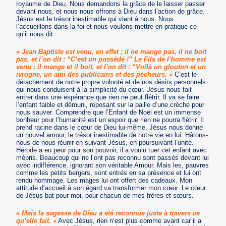
royaume de Dieu. Nous demandons la grâce de le laisser passer
devant nous, et nous nous offrons à Dieu dans l’action de grâce.
Jésus est le trésor inestimable qui vient à nous. Nous
l’accueillons dans la foi et nous voulons mettre en pratique ce
qu’il nous dit.
« Jean Baptiste est venu, en effet ; il ne mange pas, il ne boit
pas, et l’on dit : “C’est un possédé !” Le Fils de l’homme est
venu ; il mange et il boit, et l’on dit : “Voilà un glouton et un
ivrogne, un ami des publicains et des pécheurs. »
C’est le
détachement de notre propre volonté et de nos désirs personnels
qui nous conduisent à la simplicité du cœur. Jésus nous fait
entrer dans une espérance que rien ne peut flétrir. Il va se faire
l’enfant faible et démuni, reposant sur la paille d’une crèche pour
nous sauver. Comprendre que l’Enfant de Noël est un immense
bonheur pour l’humanité est un espoir que rien ne pourra flétrir. Il
prend racine dans le cœur de Dieu lui-même. Jésus nous donne
un nouvel amour, le trésor inestimable de notre vie en lui. Hâtons-
nous de nous réunir en suivant Jésus, en poursuivant l’unité.
Hérode a eu peur pour son pouvoir, il a voulu tuer cet enfant avec
mépris. Beaucoup qui ne l’ont pas reconnu sont passés devant lui
avec indifférence, ignorant son véritable Amour. Mais les, pauvres
comme les petits bergers, sont entrés en sa présence et lui ont
rendu hommage. Les mages lui ont offert des cadeaux. Mon
attitude d’accueil à son égard va transformer mon cœur. Le cœur
de Jésus bat pour moi, pour chacun de mes frères et sœurs.
« Mais la sagesse de Dieu a été reconnue juste à travers ce
qu’elle fait. »
Avec Jésus, rien n’est plus comme avant car il a