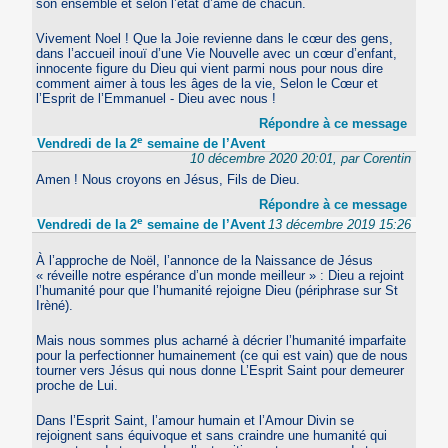
son ensemble et selon l’état d’âme de chacun.
Vivement Noel ! Que la Joie revienne dans le cœur des gens,
dans l’accueil inouï d’une Vie Nouvelle avec un cœur d’enfant,
innocente figure du Dieu qui vient parmi nous pour nous dire
comment aimer à tous les âges de la vie, Selon le Cœur et
l’Esprit de l’Emmanuel - Dieu avec nous !
Répondre à ce message
e
Vendredi de la 2
semaine de l’Avent
10 décembre 2020 20:01, par Corentin
Amen ! Nous croyons en Jésus, Fils de Dieu.
Répondre à ce message
e
Vendredi de la 2
semaine de l’Avent
13 décembre 2019 15:26
À l’approche de Noël, l’annonce de la Naissance de Jésus
« réveille notre espérance d’un monde meilleur » : Dieu a rejoint
l’humanité pour que l’humanité rejoigne Dieu (périphrase sur St
Irèné).
Mais nous sommes plus acharné à décrier l’humanité imparfaite
pour la perfectionner humainement (ce qui est vain) que de nous
tourner vers Jésus qui nous donne L’Esprit Saint pour demeurer
proche de Lui.
Dans l’Esprit Saint, l’amour humain et l’Amour Divin se
rejoignent sans équivoque et sans craindre une humanité qui