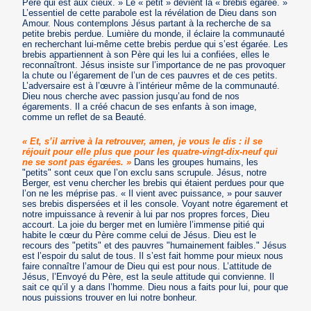
Père qui est aux cieux. » Le « petit » devient la « brebis égarée. »
L’essentiel de cette parabole est la révélation de Dieu dans son
Amour. Nous contemplons Jésus partant à la recherche de sa
petite brebis perdue. Lumière du monde, il éclaire la communauté
en recherchant lui-même cette brebis perdue qui s’est égarée. Les
brebis appartiennent à son Père qui les lui a confiées, elles le
reconnaîtront. Jésus insiste sur l’importance de ne pas provoquer
la chute ou l’égarement de l’un de ces pauvres et de ces petits.
L’adversaire est à l’œuvre à l’intérieur même de la communauté.
Dieu nous cherche avec passion jusqu’au fond de nos
égarements. Il a créé chacun de ses enfants à son image,
comme un reflet de sa Beauté.
« Et, s’il arrive à la retrouver, amen, je vous le dis : il se
réjouit pour elle plus que pour les quatre-vingt-dix-neuf qui
ne se sont pas égarées. »
Dans les groupes humains, les
"petits" sont ceux que l’on exclu sans scrupule. Jésus, notre
Berger, est venu chercher les brebis qui étaient perdues pour que
l’on ne les méprise pas. « Il vient avec puissance, » pour sauver
ses brebis dispersées et il les console. Voyant notre égarement et
notre impuissance à revenir à lui par nos propres forces, Dieu
accourt. La joie du berger met en lumière l’immense pitié qui
habite le cœur du Père comme celui de Jésus. Dieu est le
recours des "petits" et des pauvres "humainement faibles." Jésus
est l’espoir du salut de tous. Il s’est fait homme pour mieux nous
faire connaître l’amour de Dieu qui est pour nous. L’attitude de
Jésus, l’Envoyé du Père, est la seule attitude qui convienne. Il
sait ce qu’il y a dans l’homme. Dieu nous a faits pour lui, pour que
nous puissions trouver en lui notre bonheur.