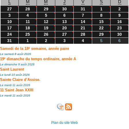
L
M
M
J
V
S
D
27
28
29
30
31
1
2
3
4
5
6
7
8
9
10
11
12
13
14
15
16
17
18
19
20
21
22
23
24
25
26
27
28
29
30
31
1
2
3
4
5
6
e
Samedi de la 18
semaine, année paire
Le samedi 8 août 2026
e
19
dimanche du temps ordinaire, année A
Le dimanche 9 août 2026
Saint Laurent
Le lundi 10 août 2026
Sainte Claire d’Assise.
Le mardi 11 août 2026
11 Saint Jean XXIII
Le mardi 11 août 2026
Plan du site Web