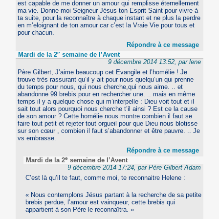
est capable de me donner un amour qui remplisse éternellement
ma vie. Donne moi Seigneur Jésus ton Esprit Saint pour vivre à
ta suite, pour la reconnaître à chaque instant et ne plus la perdre
en m’eloignant de ton amour car c’est la Vraie Vie pour tous et
pour chacun.
Répondre à ce message
e
Mardi de la 2
semaine de l’Avent
9 décembre 2014 13:52, par lene
Père Gilbert, J’aime beaucoup cet Evangile et l’homélie ! Je
trouve très rassurant qu’il y ait pour nous quelqu’un qui prenne
du temps pour nous, qui nous cherche,qui nous aime. .. et
abandonne 99 brebis pour en rechercher une. .. mais en même
temps il y a quelque chose qui m’interpelle : Dieu voit tout et il
sait tout alors pourquoi nous cherche t’il ainsi ? Est ce la cause
de son amour ? Cette homélie nous montre combien il faut se
faire tout petit et rejeter tout orgueil pour que Dieu nous blotisse
sur son cœur , combien il faut s’abandonner et être pauvre. .. Je
vs embrasse.
Répondre à ce message
e
Mardi de la 2
semaine de l’Avent
9 décembre 2014 17:24, par Père Gilbert Adam
C’est là qu’il te faut, comme moi, te reconnaitre Helene :
« Nous contemplons Jésus partant à la recherche de sa petite
brebis perdue, l’amour est vainqueur, cette brebis qui
appartient à son Père le reconnaîtra. »