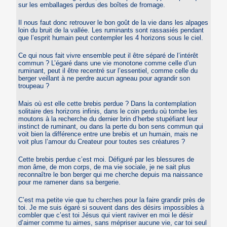
sur les emballages perdus des boîtes de fromage.
Il nous faut donc retrouver le bon goût de la vie dans les alpages
loin du bruit de la vallée. Les ruminants sont rassasiés pendant
que l’esprit humain peut contempler les 4 horizons sous le ciel.
Ce qui nous fait vivre ensemble peut il être séparé de l’intérêt
commun ? L’égaré dans une vie monotone comme celle d’un
ruminant, peut il être recentré sur l’essentiel, comme celle du
berger veillant à ne perdre aucun agneau pour agrandir son
troupeau ?
Mais où est elle cette brebis perdue ? Dans la contemplation
solitaire des horizons infinis, dans le coin perdu où tombe les
moutons à la recherche du dernier brin d’herbe stupéfiant leur
instinct de ruminant, ou dans la perte du bon sens commun qui
voit bien la différence entre une brebis et un humain, mais ne
voit plus l’amour du Createur pour toutes ses créatures ?
Cette brebis perdue c’est moi. Défiguré par les blessures de
mon âme, de mon corps, de ma vie sociale, je ne sait plus
reconnaître le bon berger qui me cherche depuis ma naissance
pour me ramener dans sa bergerie.
C’est ma petite vie que tu cherches pour la faire grandir près de
toi. Je me suis égaré si souvent dans des désirs impossibles à
combler que c’est toi Jésus qui vient raviver en moi le désir
d’aimer comme tu aimes, sans mépriser aucune vie, car toi seul