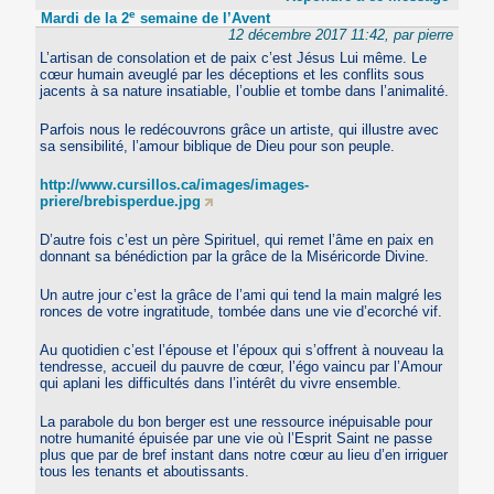
e
Mardi de la 2
semaine de l’Avent
12 décembre 2017 11:42, par pierre
L’artisan de consolation et de paix c’est Jésus Lui même. Le
cœur humain aveuglé par les déceptions et les conflits sous
jacents à sa nature insatiable, l’oublie et tombe dans l’animalité.
Parfois nous le redécouvrons grâce un artiste, qui illustre avec
sa sensibilité, l’amour biblique de Dieu pour son peuple.
http://www.cursillos.ca/images/images-
priere/brebisperdue.jpg
D’autre fois c’est un père Spirituel, qui remet l’âme en paix en
donnant sa bénédiction par la grâce de la Miséricorde Divine.
Un autre jour c’est la grâce de l’ami qui tend la main malgré les
ronces de votre ingratitude, tombée dans une vie d’ecorché vif.
Au quotidien c’est l’épouse et l’époux qui s’offrent à nouveau la
tendresse, accueil du pauvre de cœur, l’égo vaincu par l’Amour
qui aplani les difficultés dans l’intérêt du vivre ensemble.
La parabole du bon berger est une ressource inépuisable pour
notre humanité épuisée par une vie où l’Esprit Saint ne passe
plus que par de bref instant dans notre cœur au lieu d’en irriguer
tous les tenants et aboutissants.