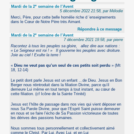
e
Mardi de la 2
semaine de l’Avent
5 décembre 2022 21:58, par Mélodie
Merci, Père, pour cette belle homélie riche d ’enseignements
dans le Cœur de Notre Père très Aimant.
Répondre à ce message
e
Mardi de la 2
semaine de l’Avent
7 décembre 2021 19:58, par pierre
Racontez à tous les peuples sa gloire, allez dire aux nations :
« Le Seigneur est roi ! » Il gouverne les peuples avec droiture.
Joie au ciel ! Exulte la terre !
«
Dieu ne veut pas qu’un seul de ces petits soit perdu
» (Mt
18, 12-14)
Le petit dont parle Jesus est un enfant …de Dieu. Jesus en Bon
Berger nous réintroduit dans la filiation Divine, parce qu’il
demeure Lui même en tout temps à tout instant, au cœur de
cette filiation. (cf Icône de la Sainte Trinité)
Jesus est l’hôte de passage dans nos vies qui vient déposer en
nous Sa Parole Divine, pour que l’Esprit Saint puisse demeurer
en nous et se faire l’écho de Sa Passion victorieuse de toutes
les dérives des passions humaines.
Nous sommes tous personnellement et collectivement aimé
comme le Christ, Par Lui, Avec Lui, et en Lui