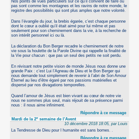
Nos points de vues particuliers sur ce qu’il convient de faire ou
pas sont comme les montagnes et les ravins de notre monde, le
registre des possibilités qui sont plus amples que notre volonté.
Dans l’évangile du jour, la brebis égarée, c’est chaque personne
dont le cœur a oublié qu’il était aimé pour lui même et pas
seulement pour son cheminement dans la vie, à la recherche de
son intérêt personnel ici ou là.
La déclaration du Bon Berger recadre le cheminement de notre
vie sous la houlette de la Parole Divine qui rappelle la finalité de
la Vie pour chacun : que pas un seul des petits ne soit perdu.
En révisant notre petite vision de monde Jésus nous donne une
grande Paix : c’est Lui l’Agneau de Dieu et le Bon Berger qui
nous demande tout simplement de revenir à l’abri de Son Amour
Éternel au lieu d’être égaré par nos passions matérielles et
dispersé par nos divagations temporelles.
Quand l’amour de Jésus est bien vivant au cœur de notre vie
nous ne sommes plus seul, mais réjouit de sa présence parmi
nous : il nous aime infiniment.
Répondre à ce message
e
Mardi de la 2
semaine de l’Avent
10 décembre 2018 18:05, par Louis
La Tendresse de Dieu pour l humanite est sans bornes. .
Répondre à ce message