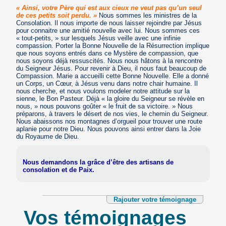
« Ainsi, votre Père qui est aux cieux ne veut pas qu’un seul
de ces petits soit perdu. »
Nous sommes les ministres de la
Consolation. Il nous importe de nous laisser rejoindre par Jésus
pour connaitre une amitié nouvelle avec lui. Nous sommes ces
« tout-petits, » sur lesquels Jésus veille avec une infinie
compassion. Porter la Bonne Nouvelle de la Résurrection implique
que nous soyons entrés dans ce Mystère de compassion, que
nous soyons déjà ressuscités. Nous nous hâtons à la rencontre
du Seigneur Jésus. Pour revenir à Dieu, il nous faut beaucoup de
Compassion. Marie a accueilli cette Bonne Nouvelle. Elle a donné
un Corps, un Cœur, à Jésus venu dans notre chair humaine. Il
nous cherche, et nous voulons modeler notre attitude sur la
sienne, le Bon Pasteur. Déjà « la gloire du Seigneur se révèle en
nous, » nous pouvons goûter « le fruit de sa victoire. » Nous
préparons, à travers le désert de nos vies, le chemin du Seigneur.
Nous abaissons nos montagnes d’orgueil pour trouver une route
aplanie pour notre Dieu. Nous pouvons ainsi entrer dans la Joie
du Royaume de Dieu.
Nous demandons la grâce d’être des artisans de
consolation et de Paix.
Rajouter votre témoignage
Vos témoignages