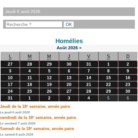
Jeudi 6 août 2026
Homélies
Août
2026
»
L
M
M
J
V
S
D
27
28
29
30
31
1
2
3
4
5
6
7
8
9
10
11
12
13
14
15
16
17
18
19
20
21
22
23
24
25
26
27
28
29
30
31
1
2
3
4
5
6
e
Jeudi de la 18
semaine, année paire
Le jeudi 6 août 2026
e
vendredi de la 18
semaine, année paire
Le vendredi 7 août 2026
e
Samedi de la 18
semaine, année paire
Le samedi 8 août 2026