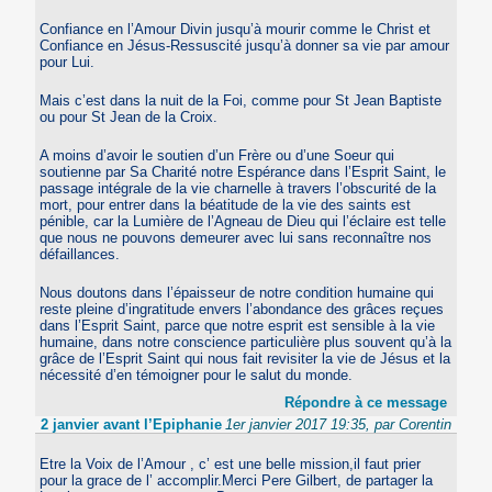
Confiance en l’Amour Divin jusqu’à mourir comme le Christ et
Confiance en Jésus-Ressuscité jusqu’à donner sa vie par amour
pour Lui.
Mais c’est dans la nuit de la Foi, comme pour St Jean Baptiste
ou pour St Jean de la Croix.
A moins d’avoir le soutien d’un Frère ou d’une Soeur qui
soutienne par Sa Charité notre Espérance dans l’Esprit Saint, le
passage intégrale de la vie charnelle à travers l’obscurité de la
mort, pour entrer dans la béatitude de la vie des saints est
pénible, car la Lumière de l’Agneau de Dieu qui l’éclaire est telle
que nous ne pouvons demeurer avec lui sans reconnaître nos
défaillances.
Nous doutons dans l’épaisseur de notre condition humaine qui
reste pleine d’ingratitude envers l’abondance des grâces reçues
dans l’Esprit Saint, parce que notre esprit est sensible à la vie
humaine, dans notre conscience particulière plus souvent qu’à la
grâce de l’Esprit Saint qui nous fait revisiter la vie de Jésus et la
nécessité d’en témoigner pour le salut du monde.
Répondre à ce message
2 janvier avant l’Epiphanie
1er janvier 2017 19:35, par Corentin
Etre la Voix de l’Amour , c’ est une belle mission,il faut prier
pour la grace de l’ accomplir.Merci Pere Gilbert, de partager la