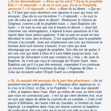
« Ils lui demandèrent : « Alors qu’en est-il ? Es-tu le prophète
Élie ? » Il répondit : « Je ne le suis pas. Es-tu le Prophète
annoncé ? » Il répondit : « Non. »
Alors ils lui dirent : « Qui es-
tu ? Il faut que nous donnions une réponse à ceux qui nous ont
envoyés. Que dis-tu sur toi-même ? » Il répondit : « Je suis la
voix de celui qui crie dans le désert : Redressez le chemin du
Seigneur, comme a dit le prophète Isaïe. »
Jean Baptiste cite
Isaïe : « Je suis la voix qui crie à travers le désert. » Jean fait
cheminer ses interrogateurs, il répond à leurs questions et il les
rejoint dans leurs préoccupations. Il fait un pas en avant en leur
dévoilant le sens des écritures. C’est aujourd’hui que la prophétie
d’Isaïe s’accomplit. Jean est simplement une voix qui transmet la
lumière dont tout homme a besoin. Il est celui qui rend
témoignage par son regard de prophète. Son rôle est de parler, il
est une voix qui obéit à Dieu et il sera fidèle jusqu’au bout. Les
envoyés de Jérusalem n’ont pas compris la « Voix » de Jean le
Baptiste. Ils n’ont pas reçu le message de l’Esprit Saint. Jean-
Baptiste sait qu’il n’a pas été entendu, cependant il va continuer
sa mission. Demain il montrera du doigt « l’Agneau de Dieu. »
Celui qui écoutent selon l’Esprit Saint va comprendre.
« Or, ils avaient été envoyés de la part des pharisiens. »
Ils lui
posèrent encore cette question : « Pourquoi donc baptises-tu, si
tu n’es ni le Christ, ni Élie, ni le Prophète ? » Jean leur répondit :
« Moi, je baptise dans l’eau. Mais au milieu de vous se tient celui
que vous ne connaissez pas ; c’est lui qui vient derrière moi, et je
ne suis pas digne de délier la courroie de sa sandale. » Cela s’est
passé à Béthanie, de l’autre côté du Jourdain, à l’endroit où Jean
baptisait.
Le baptême dans l’eau est donné comme un baptême
de purification afin que celui qui le reçoit soit prêt au jour de la