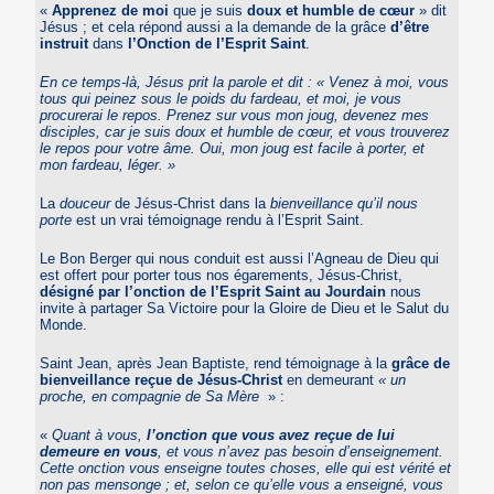
«
Apprenez de moi
que je suis
doux et humble de cœur
» dit
Jésus ; et cela répond aussi a la demande de la grâce
d’être
instruit
dans
l’Onction de l’Esprit Saint
.
En ce temps-là, Jésus prit la parole et dit : « Venez à moi, vous
tous qui peinez sous le poids du fardeau, et moi, je vous
procurerai le repos. Prenez sur vous mon joug, devenez mes
disciples, car je suis doux et humble de cœur, et vous trouverez
le repos pour votre âme. Oui, mon joug est facile à porter, et
mon fardeau, léger. »
La
douceur
de Jésus-Christ dans la
bienveillance qu’il nous
porte
est un vrai témoignage rendu à l’Esprit Saint.
Le Bon Berger qui nous conduit est aussi l’Agneau de Dieu qui
est offert pour porter tous nos égarements, Jésus-Christ,
désigné par l’onction de l’Esprit Saint au Jourdain
nous
invite à partager Sa Victoire pour la Gloire de Dieu et le Salut du
Monde.
Saint Jean, après Jean Baptiste, rend témoignage à la
grâce de
bienveillance reçue de Jésus-Christ
en demeurant
« un
proche, en compagnie de Sa Mère
» :
«
Quant à vous,
l’onction que vous avez reçue de lui
demeure en vous
, et vous n’avez pas besoin d’enseignement.
Cette onction vous enseigne toutes choses, elle qui est vérité et
non pas mensonge ; et, selon ce qu’elle vous a enseigné, vous