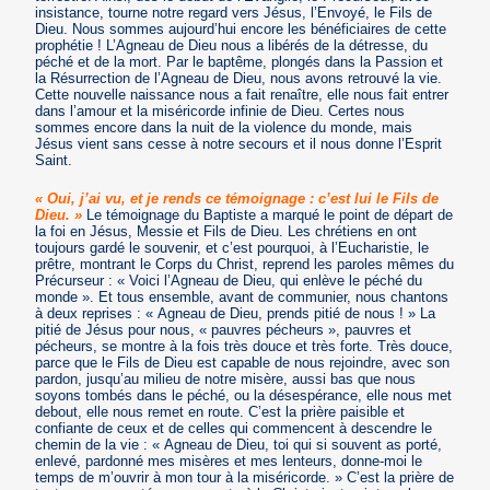
insistance, tourne notre regard vers Jésus, l’Envoyé, le Fils de
Dieu. Nous sommes aujourd’hui encore les bénéficiaires de cette
prophétie ! L’Agneau de Dieu nous a libérés de la détresse, du
péché et de la mort. Par le baptême, plongés dans la Passion et
la Résurrection de l’Agneau de Dieu, nous avons retrouvé la vie.
Cette nouvelle naissance nous a fait renaître, elle nous fait entrer
dans l’amour et la miséricorde infinie de Dieu. Certes nous
sommes encore dans la nuit de la violence du monde, mais
Jésus vient sans cesse à notre secours et il nous donne l’Esprit
Saint.
« Oui, j’ai vu, et je rends ce témoignage : c’est lui le Fils de
Dieu. »
Le témoignage du Baptiste a marqué le point de départ de
la foi en Jésus, Messie et Fils de Dieu. Les chrétiens en ont
toujours gardé le souvenir, et c’est pourquoi, à l’Eucharistie, le
prêtre, montrant le Corps du Christ, reprend les paroles mêmes du
Précurseur : « Voici l’Agneau de Dieu, qui enlève le péché du
monde ». Et tous ensemble, avant de communier, nous chantons
à deux reprises : « Agneau de Dieu, prends pitié de nous ! » La
pitié de Jésus pour nous, « pauvres pécheurs », pauvres et
pécheurs, se montre à la fois très douce et très forte. Très douce,
parce que le Fils de Dieu est capable de nous rejoindre, avec son
pardon, jusqu’au milieu de notre misère, aussi bas que nous
soyons tombés dans le péché, ou la désespérance, elle nous met
debout, elle nous remet en route. C’est la prière paisible et
confiante de ceux et de celles qui commencent à descendre le
chemin de la vie : « Agneau de Dieu, toi qui si souvent as porté,
enlevé, pardonné mes misères et mes lenteurs, donne-moi le
temps de m’ouvrir à mon tour à la miséricorde. » C’est la prière de