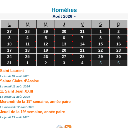
Homélies
Août
2026
»
L
M
M
J
V
S
D
27
28
29
30
31
1
2
3
4
5
6
7
8
9
10
11
12
13
14
15
16
17
18
19
20
21
22
23
24
25
26
27
28
29
30
31
1
2
3
4
5
6
Saint Laurent
Le lundi 10 août 2026
Sainte Claire d’Assise.
Le mardi 11 août 2026
11 Saint Jean XXIII
Le mardi 11 août 2026
e
Mercredi de la 19
semaine, année paire
Le mercredi 12 août 2026
e
Jeudi de la 19
semaine, année paire
Le jeudi 13 août 2026