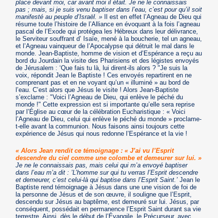
place devant moi, car avant moi il était. Je ne le connaissais
pas ; mais, si je suis venu baptiser dans l’eau, c’est pour qu’il soit
manifesté au peuple d’Israël. »
Il est en effet l’Agneau de Dieu qui
résume toute l’histoire de l’Alliance en évoquant à la fois l’agneau
pascal de l’Exode qui protégea les Hébreux dans leur délivrance,
le Serviteur souffrant d’ Isaïe, mené à la boucherie, tel un agneau,
et l’Agneau vainqueur de l’Apocalypse qui détruit le mal dans le
monde. Jean-Baptiste, homme de vision et d’Espérance a reçu au
bord du Jourdain la visite des Pharisiens et des légistes envoyés
de Jérusalem : ‘Que fais tu là, lui dirent-ils alors ? "Je suis la
voix, répondit Jean le Baptiste ! Ces envoyés repartirent en ne
comprenant pas et en ne voyant qu’un « illuminé » au bord de
l’eau. C’est alors que Jésus le visite ! Alors Jean-Baptiste
s’exclame : "Voici l’Agneau de Dieu, qui enlève le péché du
monde !" Cette expression est si importante qu’elle sera reprise
par l’Église au cœur de la célébration Eucharistique : « Voici
l’Agneau de Dieu, celui qui enlève le péché du monde » proclame-
t-elle avant la communion. Nous faisons ainsi toujours cette
expérience de Jésus qui nous redonne l’Espérance et la vie !
« Alors Jean rendit ce témoignage : « J’ai vu l’Esprit
descendre du ciel comme une colombe et demeurer sur lui. »
Je ne le connaissais pas, mais celui qui m’a envoyé baptiser
dans l’eau m’a dit : ’L’homme sur qui tu verras l’Esprit descendre
et demeurer, c’est celui-là qui baptise dans l’Esprit Saint.’
Jean le
Baptiste rend témoignage à Jésus dans une une vision de foi de
la personne de Jésus et de son œuvre, il souligne que l’Esprit,
descendu sur Jésus au baptême, est demeuré sur lui. Jésus, par
conséquent, possédait en permanence l’Esprit Saint durant sa vie
terrestre. Ainsi, dès le début de l’Évangile, le Précurseur, avec