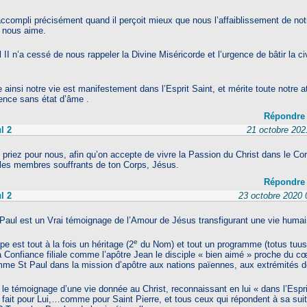
compli précisément quand il perçoit mieux que nous l’affaiblissement de not
 nous aime.
II n’a cessé de nous rappeler la Divine Miséricorde et l’urgence de bâtir la civ
te ainsi notre vie est manifestement dans l’Esprit Saint, et mérite toute notre
érence sans état d’âme .
Répondre
l 2
21 octobre 2021
 priez pour nous, afin qu’on accepte de vivre la Passion du Christ dans le Cor
 les membres souffrants de ton Corps, Jésus.
Répondre
l 2
23 octobre 2020 0
Paul est un Vrai témoignage de l’Amour de Jésus transfigurant une vie humai
e
 est tout à la fois un héritage (2
du Nom) et tout un programme (totus tuus : 
a Confiance filiale comme l’apôtre Jean le disciple « bien aimé » proche du c
me St Paul dans la mission d’apôtre aux nations païennes, aux extrémités de
 le témoignage d’une vie donnée au Christ, reconnaissant en lui « dans l’Espri
fait pour Lui,…comme pour Saint Pierre, et tous ceux qui répondent à sa suite