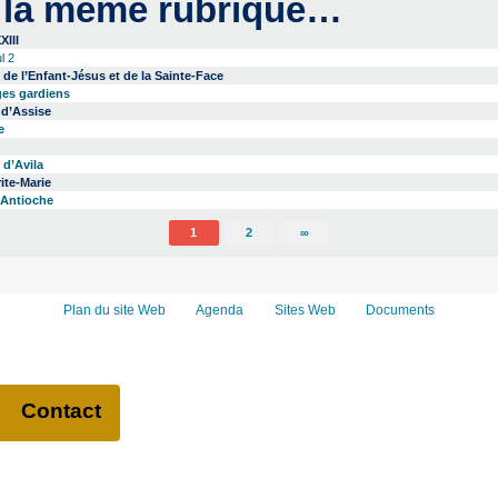
 la même rubrique…
XIII
l 2
 de l’Enfant-Jésus et de la Sainte-Face
ges gardiens
 d’Assise
e
 d’Avila
ite-Marie
’Antioche
1
2
∞
Plan du site Web
Agenda
Sites Web
Documents
Contact