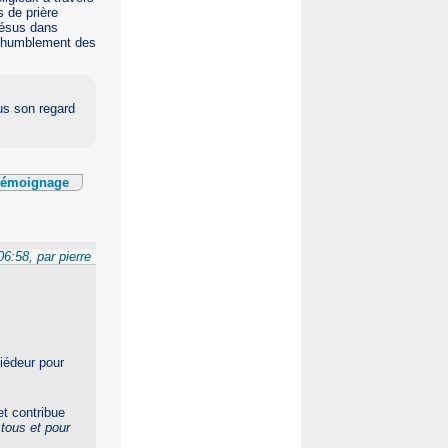
 de prière
 Jésus dans
r humblement des
us son regard
 témoignage
6:58, par pierre
tiédeur pour
et contribue
 tous et pour