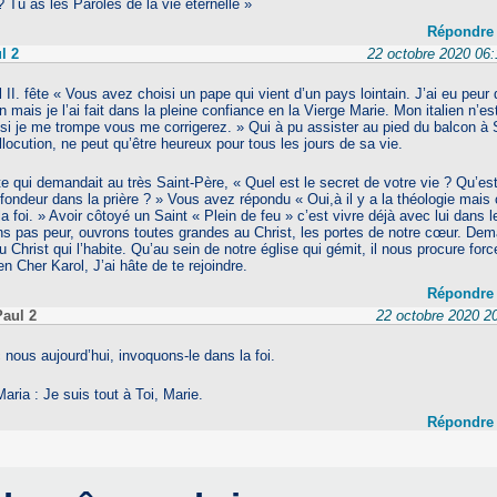
 Tu as les Paroles de la vie éternelle »
Répondre
l 2
22 octobre 2020 06:
 II. fête « Vous avez choisi un pape qui vient d’un pays lointain. J’ai eu peur
 mais je l’ai fait dans la pleine confiance en la Vierge Marie. Mon italien n’es
 si je me trompe vous me corrigerez. » Qui à pu assister au pied du balcon à 
locution, ne peut qu’être heureux pour tous les jours de sa vie.
e qui demandait au très Saint-Père, « Quel est le secret de votre vie ? Qu’est
fondeur dans la prière ? » Vous avez répondu « Oui,à il y a la théologie mais 
la foi. » Avoir côtoyé un Saint « Plein de feu » c’est vivre déjà avec lui dans
ns pas peur, ouvrons toutes grandes au Christ, les portes de notre cœur. Dem
 Christ qui l’habite. Qu’au sein de notre église qui gémit, il nous procure forc
n Cher Karol, J’ai hâte de te rejoindre.
Répondre
Paul 2
22 octobre 2020 20
c nous aujourd’hui, invoquons-le dans la foi.
aria : Je suis tout à Toi, Marie.
Répondre