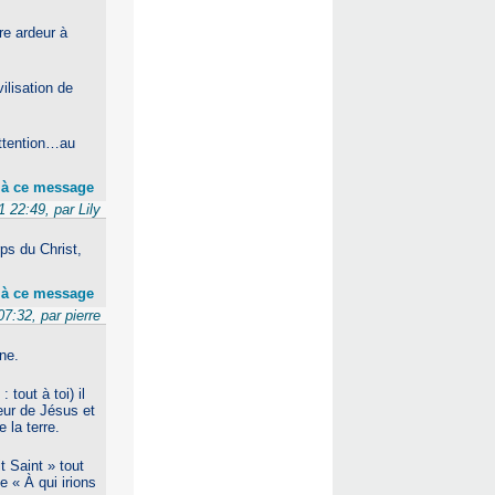
re ardeur à
ilisation de
 attention…au
 à ce message
 22:49, par Lily
ps du Christ,
 à ce message
7:32, par pierre
ne.
tout à toi) il
œur de Jésus et
 la terre.
t Saint » tout
 « À qui irions