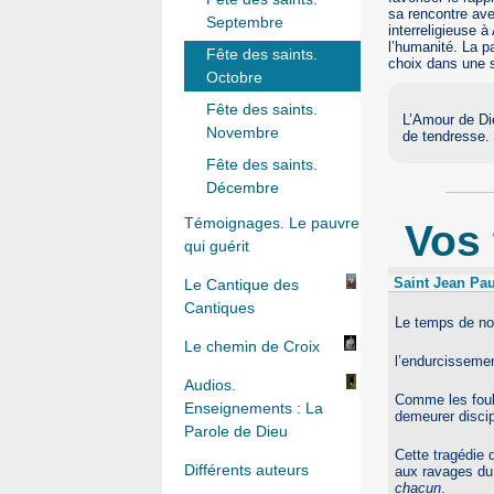
sa rencontre av
Septembre
interreligieuse 
l’humanité. La 
Fête des saints.
choix dans une s
Octobre
Fête des saints.
L’Amour de Die
Novembre
de tendresse.
Fête des saints.
Décembre
Témoignages. Le pauvre
Vos
qui guérit
Saint Jean Pau
Le Cantique des
Cantiques
Le temps de no
Le chemin de Croix
l’endurcissemen
Audios.
Comme les fou
Enseignements : La
demeurer discip
Parole de Dieu
Cette tragédie 
Différents auteurs
aux ravages d
chacun
.