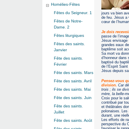
Homélies-Fêtes
Fêtes du Seigneur. 1
jours va bien av
de feu. Jésus a 
Fêtes de Notre-
cœur de l’humani
Dame. 2
Je dois recevoi
Fêtes liturgiques
passe de l’image
Jésus envisage u
Fêtes des saints.
grandes eaux de l
baptême soit acc
Janvier
Sa mort va donn
d’honneur dans 
Fête des saints.
baptisé du baptê
Février
de l’Esprit Sain
Jésus depuis sa 
Fête des saints. Mars
Pensez-vous que
Fête des saints. Avril
division.
Car dé
Fête des saints. Mai
trois ; ils se div
mère, la belle-mèr
Fête des saints. Juin
Croix pour le sa
contribué par to
Fête des saints.
et théâtrales do
polonaises. Les 
Juillet
durant, une réel
Les efforts de r
Fête des saints. Août
perspective du 
favoriser le rapp
Fête des saints.