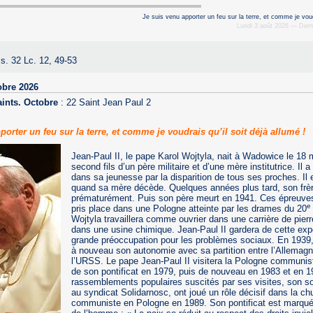
Je suis venu apporter un feu sur la terre, et comme je voudr
Lundi 3 août 2026 — Derni
s. 32 Lc. 12, 49-53
obre 2026
aints. Octobre
:
22 Saint Jean Paul 2
porter un feu sur la terre, et comme je voudrais qu’il soit déjà allumé !
Jean-Paul II, le pape Karol Wojtyla, nait à Wadowice le 18 
second fils d’un père militaire et d’une mère institutrice. Il 
dans sa jeunesse par la disparition de tous ses proches. Il
quand sa mère décède. Quelques années plus tard, son frè
prématurément. Puis son père meurt en 1941. Ces épreuves 
e
pris place dans une Pologne atteinte par les drames du 20
Wojtyla travaillera comme ouvrier dans une carrière de pierr
dans une usine chimique. Jean-Paul II gardera de cette ex
grande préoccupation pour les problèmes sociaux. En 1939,
à nouveau son autonomie avec sa partition entre l’Allemagn
l’URSS. Le pape Jean-Paul II visitera la Pologne communis
de son pontificat en 1979, puis de nouveau en 1983 et en 1
rassemblements populaires suscités par ses visites, son sou
au syndicat Solidarnosc, ont joué un rôle décisif dans la ch
communiste en Pologne en 1989. Son pontificat est marqué 