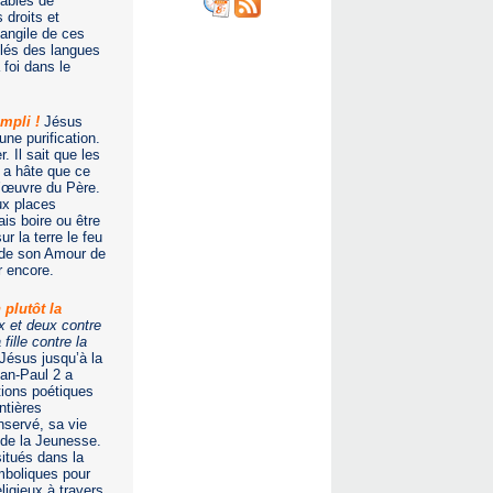
lables de
 droits et
vangile de ces
blés des langues
 foi dans le
mpli !
Jésus
ne purification.
 Il sait que les
l a hâte que ce
l’œuvre du Père.
ux places
is boire ou être
r la terre le feu
u de son Amour de
r encore.
 plutôt la
x et deux contre
 fille contre la
ésus jusqu’à la
ean-Paul 2 a
tions poétiques
ntières
nservé, sa vie
 de la Jeunesse.
situés dans la
mboliques pour
ligieux à travers