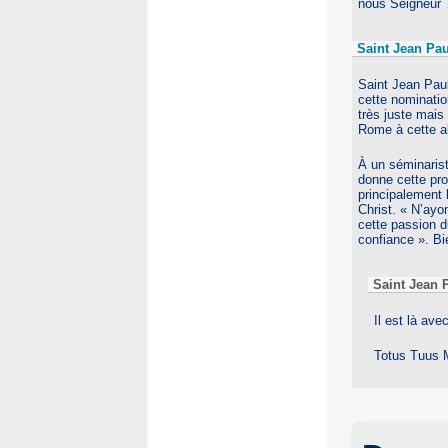
nous Seigneur ?
Saint Jean Pau
Saint Jean Paul
cette nomination
très juste mais
Rome à cette al
À un séminarist
donne cette pro
principalement 
Christ. « N’ayo
cette passion du
confiance ». Bie
Saint Jean 
Il est là ave
Totus Tuus M