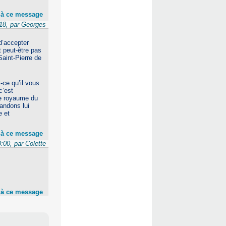
 à ce message
18, par Georges
 d’accepter
t peut-être pas
Saint-Pierre de
-ce qu’il vous
c’est
 le royaume du
andons lui
e et
 à ce message
:00, par Colette
 à ce message