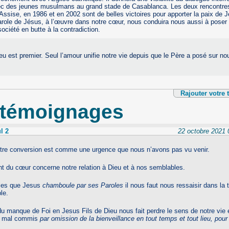
ec des jeunes musulmans au grand stade de Casablanca. Les deux rencontres
à Assise, en 1986 et en 2002 sont de belles victoires pour apporter la paix de
parole de Jésus, à l’œuvre dans notre cœur, nous conduira nous aussi à pose
ociété en butte à la contradiction.
u est premier. Seul l’amour unifie notre vie depuis que le Père a posé sur no
Rajouter votre
 témoignages
l 2
22 octobre 2021 0
tre conversion est comme une urgence que nous n’avons pas vu venir.
t du cœur concerne notre relation à Dieu et à nos semblables.
les que Jesus
chamboule par ses Paroles
il nous faut nous ressaisir dans la 
le.
du manque de Foi en Jesus Fils de Dieu nous fait perdre le sens de notre vie 
u mal commis
par omission de la bienveillance en tout temps et tout lieu, pour