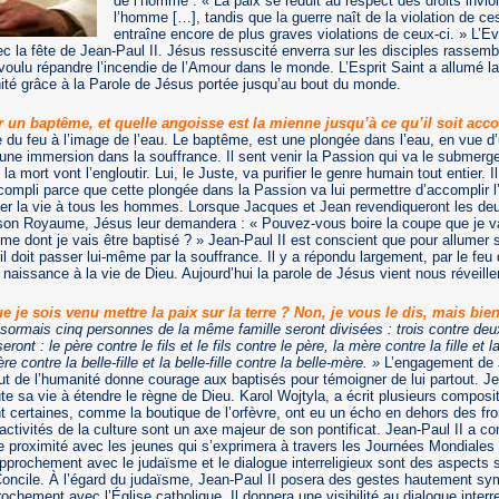
de l’homme : « La paix se réduit au respect des droits invio
l’homme […], tandis que la guerre naît de la violation de ces
entraîne encore de plus graves violations de ceux-ci. » L’E
ec la fête de Jean-Paul II. Jésus ressuscité enverra sur les disciples rassem
voulu répandre l’incendie de l’Amour dans le monde. L’Esprit Saint a allumé la
té grâce à la Parole de Jésus portée jusqu’au bout du monde.
r un baptême, et quelle angoisse est la mienne jusqu’à ce qu’il soit acco
 du feu à l’image de l’eau. Le baptême, est une plongée dans l’eau, en vue d’u
ne immersion dans la souffrance. Il sent venir la Passion qui va le submerger.
a mort vont l’engloutir. Lui, le Juste, va purifier le genre humain tout entier. I
ompli parce que cette plongée dans la Passion va lui permettre d’accomplir 
er la vie à tous les hommes. Lorsque Jacques et Jean revendiqueront les de
son Royaume, Jésus leur demandera : « Pouvez-vous boire la coupe que je va
me dont je vais être baptisé ? » Jean-Paul II est conscient que pour allumer su
t il doit passer lui-même par la souffrance. Il y a répondu largement, par le fe
naissance à la vie de Dieu. Aujourd’hui la parole de Jésus vient nous réveille
 je sois venu mettre la paix sur la terre ? Non, je vous le dis, mais bien
sormais cinq personnes de la même famille seront divisées : trois contre deu
iseront : le père contre le fils et le fils contre le père, la mère contre la fille et la
e contre la belle-fille et la belle-fille contre la belle-mère. »
L’engagement de J
lut de l’humanité donne courage aux baptisés pour témoigner de lui partout. J
ute sa vie à étendre le règne de Dieu. Karol Wojtyla, a écrit plusieurs composi
nt certaines, comme la boutique de l’orfèvre, ont eu un écho en dehors des fro
activités de la culture sont un axe majeur de son pontificat. Jean-Paul II a co
le proximité avec les jeunes qui s’exprimera à travers les Journées Mondiales
approchement avec le judaïsme et le dialogue interreligieux sont des aspects 
Concile. À l’égard du judaïsme, Jean-Paul II posera des gestes hautement sy
rochement avec l’Église catholique. Il donnera une visibilité au dialogue interre