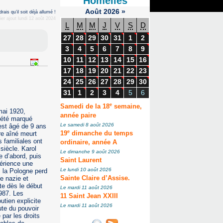
Homélies
Août
2026
»
ais qu’il soit déjà allumé !
er ajout lundi 12 août 2024
L
M
M
J
V
S
D
27
28
29
30
31
1
2
3
4
5
6
7
8
9
10
11
12
13
14
15
16
17
18
19
20
21
22
23
24
25
26
27
28
29
30
31
1
2
3
4
5
6
e
Samedi de la 18
semaine,
mai 1920,
année paire
a été marqué
Le samedi 8 août 2026
 est âgé de 9 ans
e
re aîné meurt
19
dimanche du temps
familiales ont
ordinaire, année A
siècle. Karol
Le dimanche 9 août 2026
e d’abord, puis
Saint Laurent
périence une
Le lundi 10 août 2026
 la Pologne perd
e nazie et
Sainte Claire d’Assise.
te dès le début
Le mardi 11 août 2026
987. Les
11 Saint Jean XXIII
tien explicite
Le mardi 11 août 2026
ute du pouvoir
par les droits