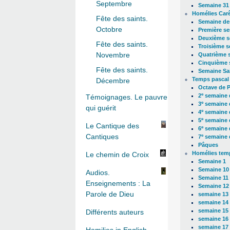
Septembre
Semaine 31 
Homélies Car
Fête des saints.
Semaine de
Octobre
Première s
Deuxième s
Fête des saints.
Troisième 
Novembre
Quatrième 
Cinquième 
Fête des saints.
Semaine Sa
Temps pascal
Décembre
Octave de 
e
2
semaine 
Témoignages. Le pauvre
e
3
semaine 
qui guérit
e
4
semaine 
e
5
semaine 
Le Cantique des
e
6
semaine 
Cantiques
e
7
semaine 
Pâques
Homélies temp
Le chemin de Croix
Semaine 1
Semaine 10
Audios.
Semaine 11
Enseignements : La
Semaine 12
Parole de Dieu
semaine 13
semaine 14
semaine 15
Différents auteurs
semaine 16
semaine 17