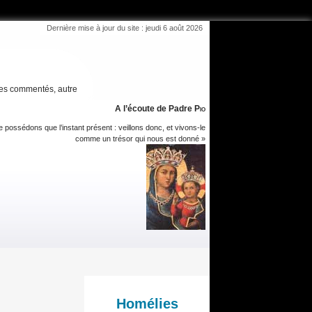
Dernière mise à jour du site : jeudi 6 août 2026
es commentés, autre
A l’écoute de Padre
Pio
 possédons que l’instant présent : veillons donc, et vivons-le
comme un trésor qui nous est donné »
Homélies