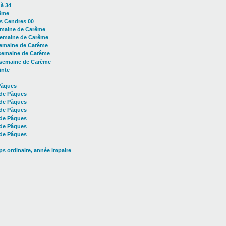
à 34
ême
s Cendres 00
emaine de Carême
emaine de Carême
semaine de Carême
semaine de Carême
semaine de Carême
inte
Pâques
de Pâques
de Pâques
de Pâques
de Pâques
de Pâques
de Pâques
s ordinaire, année impaire