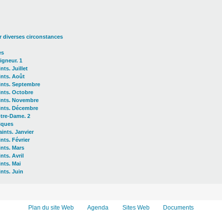
 diverses circonstances
es
igneur. 1
nts. Juillet
ints. Août
ints. Septembre
ints. Octobre
ints. Novembre
ints. Décembre
tre-Dame. 2
giques
aints. Janvier
nts. Février
ints. Mars
nts. Avril
ints. Mai
ints. Juin
Plan du site Web
Agenda
Sites Web
Documents