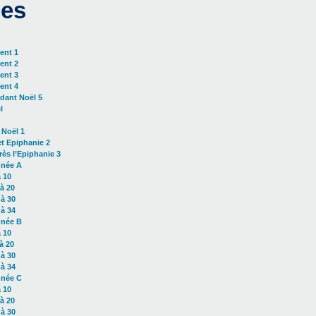
es
ent 1
ent 2
ent 3
ent 4
dant Noël 5
l
 Noël 1
et Epiphanie 2
ès l’Epiphanie 3
nnée A
 10
à 20
à 30
à 34
nnée B
 10
à 20
à 30
à 34
nnée C
 10
à 20
à 30