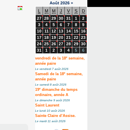
Août
2026
»
L
M
M
J
V
S
D
27
28
29
30
31
1
2
3
4
5
6
7
8
9
10
11
12
13
14
15
16
17
18
19
20
21
22
23
24
25
26
27
28
29
30
31
1
2
3
4
5
6
e
vendredi de la 18
semaine,
année paire
Le vendredi 7 août 2026
e
Samedi de la 18
semaine,
année paire
Le samedi 8 août 2026
e
19
dimanche du temps
ordinaire, année A
Le dimanche 9 août 2026
Saint Laurent
Le lundi 10 août 2026
Sainte Claire d’Assise.
Le mardi 11 août 2026