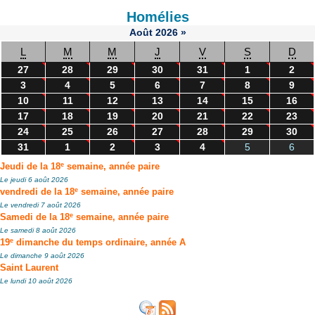
Homélies
Août
2026
»
L
M
M
J
V
S
D
27
28
29
30
31
1
2
3
4
5
6
7
8
9
10
11
12
13
14
15
16
17
18
19
20
21
22
23
24
25
26
27
28
29
30
31
1
2
3
4
5
6
e
Jeudi de la 18
semaine, année paire
Le jeudi 6 août 2026
e
vendredi de la 18
semaine, année paire
Le vendredi 7 août 2026
e
Samedi de la 18
semaine, année paire
Le samedi 8 août 2026
e
19
dimanche du temps ordinaire, année A
Le dimanche 9 août 2026
Saint Laurent
Le lundi 10 août 2026