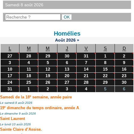
Samedi 8 août 2026
Homélies
Août
2026
»
L
M
M
J
V
S
D
27
28
29
30
31
1
2
3
4
5
6
7
8
9
10
11
12
13
14
15
16
17
18
19
20
21
22
23
24
25
26
27
28
29
30
31
1
2
3
4
5
6
e
Samedi de la 18
semaine, année paire
Le samedi 8 août 2026
e
19
dimanche du temps ordinaire, année A
Le dimanche 9 août 2026
Saint Laurent
Le lundi 10 août 2026
Sainte Claire d’Assise.