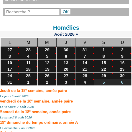
Homélies
Août
2026
»
L
M
M
J
V
S
D
27
28
29
30
31
1
2
3
4
5
6
7
8
9
10
11
12
13
14
15
16
17
18
19
20
21
22
23
24
25
26
27
28
29
30
31
1
2
3
4
5
6
e
Jeudi de la 18
semaine, année paire
Le jeudi 6 août 2026
e
vendredi de la 18
semaine, année paire
Le vendredi 7 août 2026
e
Samedi de la 18
semaine, année paire
Le samedi 8 août 2026
e
19
dimanche du temps ordinaire, année A
Le dimanche 9 août 2026