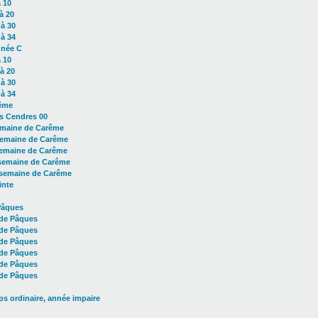
 10
à 20
à 30
à 34
nnée C
 10
à 20
à 30
à 34
ême
s Cendres 00
emaine de Carême
emaine de Carême
semaine de Carême
semaine de Carême
semaine de Carême
inte
Pâques
de Pâques
de Pâques
de Pâques
de Pâques
de Pâques
de Pâques
s ordinaire, année impaire