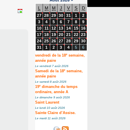
L
M
M
J
V
S
D
27
28
29
30
31
1
2
3
4
5
6
7
8
9
10
11
12
13
14
15
16
17
18
19
20
21
22
23
24
25
26
27
28
29
30
31
1
2
3
4
5
6
e
vendredi de la 18
semaine,
année paire
Le vendredi 7 août 2026
e
Samedi de la 18
semaine,
année paire
Le samedi 8 août 2026
e
19
dimanche du temps
ordinaire, année A
Le dimanche 9 août 2026
Saint Laurent
Le lundi 10 août 2026
Sainte Claire d’Assise.
Le mardi 11 août 2026