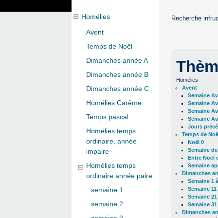
Homélies
Recherche infru
Avent
Temps de Noël
Dimanches année A
Thèm
Dimanches année B
Homélies
Avent
Dimanches année C
Semaine Av
Homélies Carême
Semaine Av
Semaine Av
Temps pascal
Semaine Av
Jours précé
Homélies temps
Temps de Noë
ordinaire, année
Noël 0
Semaine de
impaire
Entre Noël 
Homélies temps
Semaine apr
Dimanches a
ordinaire année paire
Semaine 1 à
Semaine 11 
semaine 1
Semaine 21 
semaine 2
Semaine 31 
Dimanches a