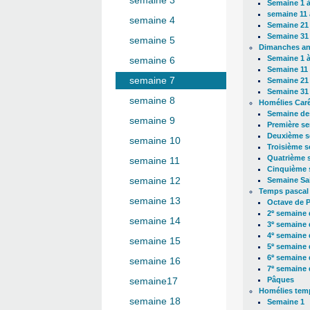
semaine 3
Semaine 1 à
semaine 11 
semaine 4
Semaine 21 
Semaine 31 
semaine 5
Dimanches a
Semaine 1 à
semaine 6
Semaine 11 
semaine 7
Semaine 21 
Semaine 31 
semaine 8
Homélies Car
Semaine de
semaine 9
Première s
Deuxième s
semaine 10
Troisième 
Quatrième 
semaine 11
Cinquième 
semaine 12
Semaine Sa
Temps pascal
semaine 13
Octave de 
e
2
semaine 
semaine 14
e
3
semaine 
e
4
semaine 
semaine 15
e
5
semaine 
e
6
semaine 
semaine 16
e
7
semaine 
Pâques
semaine17
Homélies temp
semaine 18
Semaine 1