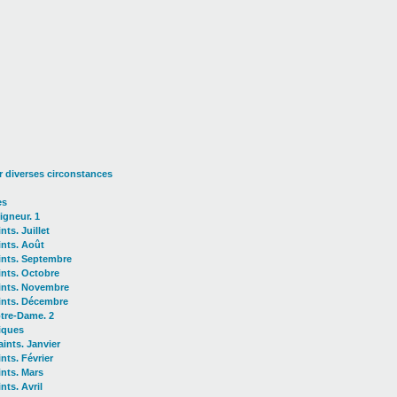
 diverses circonstances
es
igneur. 1
nts. Juillet
ints. Août
ints. Septembre
ints. Octobre
ints. Novembre
ints. Décembre
tre-Dame. 2
giques
aints. Janvier
nts. Février
ints. Mars
nts. Avril