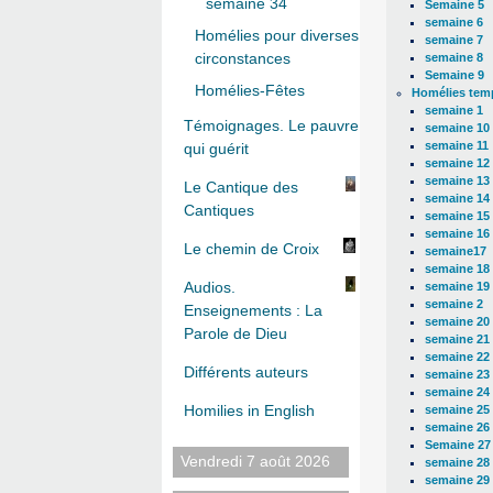
semaine 34
Semaine 5
semaine 6
Homélies pour diverses
semaine 7
circonstances
semaine 8
Semaine 9
Homélies-Fêtes
Homélies temp
semaine 1
Témoignages. Le pauvre
semaine 10
semaine 11
qui guérit
semaine 12
semaine 13
Le Cantique des
semaine 14
Cantiques
semaine 15
semaine 16
Le chemin de Croix
semaine17
semaine 18
Audios.
semaine 19
semaine 2
Enseignements : La
semaine 20
Parole de Dieu
semaine 21
semaine 22
Différents auteurs
semaine 23
semaine 24
Homilies in English
semaine 25
semaine 26
Semaine 27
Vendredi 7 août 2026
semaine 28
semaine 29