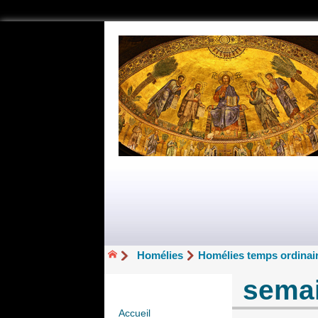
Homélies
Homélies temps ordinair
sema
Accueil