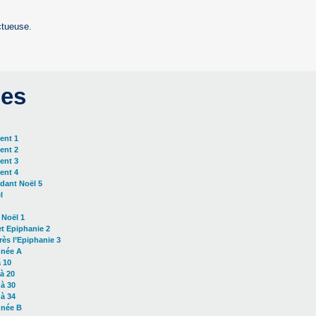
ctueuse.
es
ent 1
ent 2
ent 3
ent 4
dant Noël 5
l
 Noël 1
et Epiphanie 2
ès l’Epiphanie 3
nnée A
 10
à 20
à 30
à 34
nnée B