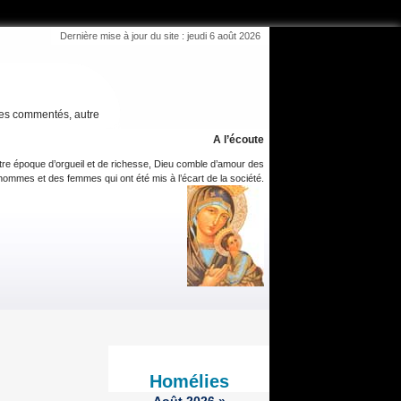
Dernière mise à jour du site : jeudi 6 août 2026
es commentés, autre
A l’écoute
tre époque d’orgueil et de richesse, Dieu comble d’amour des
hommes et des femmes qui ont été mis à l’écart de la société.
Homélies
Août
2026
»