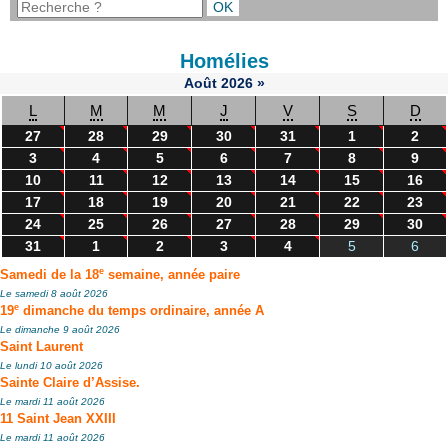
Homélies
Août
2026
»
L
M
M
J
V
S
D
27
28
29
30
31
1
2
3
4
5
6
7
8
9
10
11
12
13
14
15
16
17
18
19
20
21
22
23
24
25
26
27
28
29
30
31
1
2
3
4
5
6
e
Samedi de la 18
semaine, année paire
Le samedi 8 août 2026
e
19
dimanche du temps ordinaire, année A
Le dimanche 9 août 2026
Saint Laurent
Le lundi 10 août 2026
Sainte Claire d’Assise.
Le mardi 11 août 2026
11 Saint Jean XXIII
Le mardi 11 août 2026