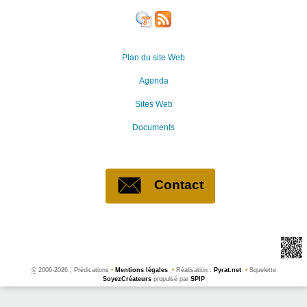
Plan du site Web
Agenda
Sites Web
Documents
Contact
©
2006-2026 , Prédications
•
Mentions légales
•
Réalisation :
Pyrat.net
•
Squelette
SoyezCréateurs
propulsé par
SPIP