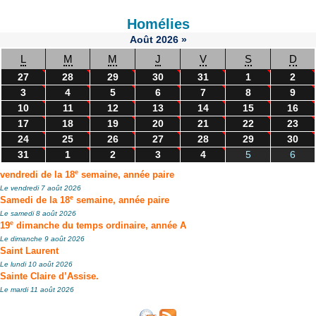
Homélies
Août
2026
»
L
M
M
J
V
S
D
27
28
29
30
31
1
2
3
4
5
6
7
8
9
10
11
12
13
14
15
16
17
18
19
20
21
22
23
24
25
26
27
28
29
30
31
1
2
3
4
5
6
e
vendredi de la 18
semaine, année paire
Le vendredi 7 août 2026
e
Samedi de la 18
semaine, année paire
Le samedi 8 août 2026
e
19
dimanche du temps ordinaire, année A
Le dimanche 9 août 2026
Saint Laurent
Le lundi 10 août 2026
Sainte Claire d’Assise.
Le mardi 11 août 2026