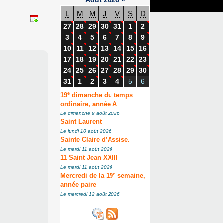
L
M
M
J
V
S
D
27
28
29
30
31
1
2
3
4
5
6
7
8
9
10
11
12
13
14
15
16
17
18
19
20
21
22
23
24
25
26
27
28
29
30
31
1
2
3
4
5
6
e
19
dimanche du temps
ordinaire, année A
Le dimanche 9 août 2026
Saint Laurent
Le lundi 10 août 2026
Sainte Claire d’Assise.
Le mardi 11 août 2026
11 Saint Jean XXIII
Le mardi 11 août 2026
e
Mercredi de la 19
semaine,
année paire
Le mercredi 12 août 2026