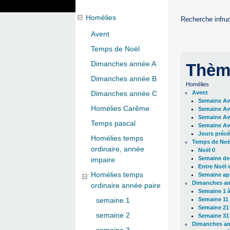
Homélies
Recherche infru
Avent
Temps de Noël
Dimanches année A
Thèm
Dimanches année B
Homélies
Avent
Dimanches année C
Semaine Av
Homélies Carême
Semaine Av
Semaine Av
Temps pascal
Semaine Av
Jours précé
Homélies temps
Temps de Noë
ordinaire, année
Noël 0
Semaine de
impaire
Entre Noël 
Homélies temps
Semaine apr
Dimanches a
ordinaire année paire
Semaine 1 à
Semaine 11 
semaine 1
Semaine 21 
semaine 2
Semaine 31 
Dimanches a