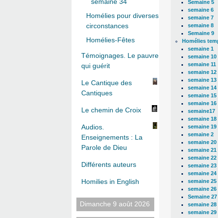
semaine 34
Semaine 5
semaine 6
Homélies pour diverses
semaine 7
circonstances
semaine 8
Semaine 9
Homélies-Fêtes
Homélies temp
semaine 1
Témoignages. Le pauvre
semaine 10
semaine 11
qui guérit
semaine 12
semaine 13
Le Cantique des
semaine 14
Cantiques
semaine 15
semaine 16
Le chemin de Croix
semaine17
semaine 18
Audios.
semaine 19
semaine 2
Enseignements : La
semaine 20
Parole de Dieu
semaine 21
semaine 22
Différents auteurs
semaine 23
semaine 24
Homilies in English
semaine 25
semaine 26
Semaine 27
Dimanche 9 août 2026
semaine 28
semaine 29