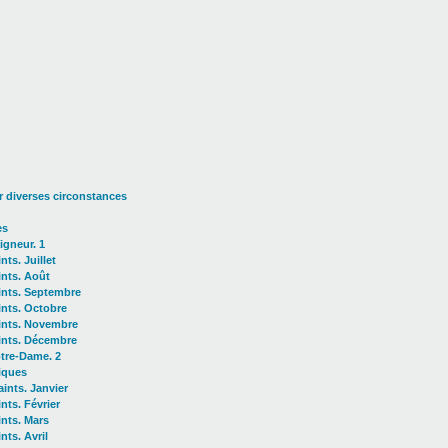
 diverses circonstances
es
igneur. 1
nts. Juillet
ints. Août
ints. Septembre
ints. Octobre
ints. Novembre
ints. Décembre
tre-Dame. 2
giques
aints. Janvier
nts. Février
ints. Mars
nts. Avril