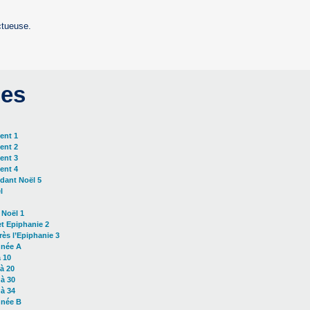
ctueuse.
es
ent 1
ent 2
ent 3
ent 4
dant Noël 5
l
 Noël 1
et Epiphanie 2
ès l’Epiphanie 3
nnée A
 10
à 20
à 30
à 34
nnée B