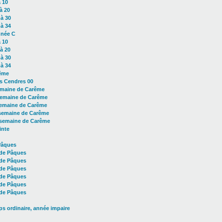
 10
à 20
à 30
à 34
nnée C
 10
à 20
à 30
à 34
ême
s Cendres 00
emaine de Carême
emaine de Carême
semaine de Carême
semaine de Carême
semaine de Carême
inte
Pâques
de Pâques
de Pâques
de Pâques
de Pâques
de Pâques
de Pâques
s ordinaire, année impaire