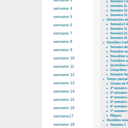
semaine 3
Semaine 1 à
semaine 11 
semaine 4
Semaine 21 
Semaine 31 
semaine 5
Dimanches a
Semaine 1 à
semaine 6
Semaine 11 
semaine 7
Semaine 21 
Semaine 31 
semaine 8
Homélies Car
Semaine de
semaine 9
Première s
Deuxième s
semaine 10
Troisième 
Quatrième 
semaine 11
Cinquième 
semaine 12
Semaine Sa
Temps pascal
semaine 13
Octave de 
e
2
semaine 
semaine 14
e
3
semaine 
e
4
semaine 
semaine 15
e
5
semaine 
e
6
semaine 
semaine 16
e
7
semaine 
Pâques
semaine17
Homélies temp
semaine 18
Semaine 1