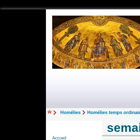
Homélies
Homélies temps ordinair
sema
Accueil