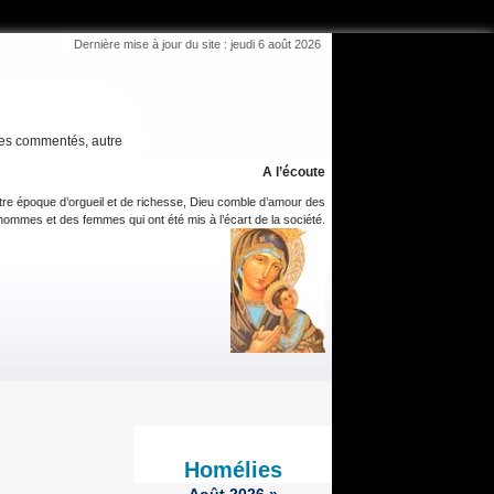
Dernière mise à jour du site : jeudi 6 août 2026
es commentés, autre
A l’écoute
tre époque d’orgueil et de richesse, Dieu comble d’amour des
hommes et des femmes qui ont été mis à l’écart de la société.
Homélies
Août
2026
»