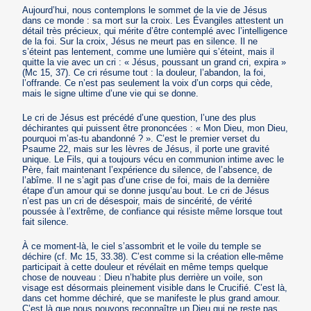
Aujourd’hui, nous contemplons le sommet de la vie de Jésus
dans ce monde : sa mort sur la croix. Les Évangiles attestent un
détail très précieux, qui mérite d’être contemplé avec l’intelligence
de la foi. Sur la croix, Jésus ne meurt pas en silence. Il ne
s’éteint pas lentement, comme une lumière qui s’éteint, mais il
quitte la vie avec un cri : « Jésus, poussant un grand cri, expira »
(Mc 15, 37). Ce cri résume tout : la douleur, l’abandon, la foi,
l’offrande. Ce n’est pas seulement la voix d’un corps qui cède,
mais le signe ultime d’une vie qui se donne.
Le cri de Jésus est précédé d’une question, l’une des plus
déchirantes qui puissent être prononcées : « Mon Dieu, mon Dieu,
pourquoi m’as-tu abandonné ? ». C’est le premier verset du
Psaume 22, mais sur les lèvres de Jésus, il porte une gravité
unique. Le Fils, qui a toujours vécu en communion intime avec le
Père, fait maintenant l’expérience du silence, de l’absence, de
l’abîme. Il ne s’agit pas d’une crise de foi, mais de la dernière
étape d’un amour qui se donne jusqu’au bout. Le cri de Jésus
n’est pas un cri de désespoir, mais de sincérité, de vérité
poussée à l’extrême, de confiance qui résiste même lorsque tout
fait silence.
À ce moment-là, le ciel s’assombrit et le voile du temple se
déchire (cf. Mc 15, 33.38). C’est comme si la création elle-même
participait à cette douleur et révélait en même temps quelque
chose de nouveau : Dieu n’habite plus derrière un voile, son
visage est désormais pleinement visible dans le Crucifié. C’est là,
dans cet homme déchiré, que se manifeste le plus grand amour.
C’est là que nous pouvons reconnaître un Dieu qui ne reste pas