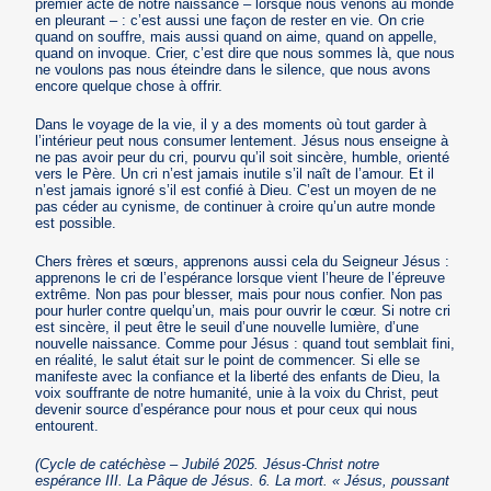
premier acte de notre naissance – lorsque nous venons au monde
en pleurant – : c’est aussi une façon de rester en vie. On crie
quand on souffre, mais aussi quand on aime, quand on appelle,
quand on invoque. Crier, c’est dire que nous sommes là, que nous
ne voulons pas nous éteindre dans le silence, que nous avons
encore quelque chose à offrir.
Dans le voyage de la vie, il y a des moments où tout garder à
l’intérieur peut nous consumer lentement. Jésus nous enseigne à
ne pas avoir peur du cri, pourvu qu’il soit sincère, humble, orienté
vers le Père. Un cri n’est jamais inutile s’il naît de l’amour. Et il
n’est jamais ignoré s’il est confié à Dieu. C’est un moyen de ne
pas céder au cynisme, de continuer à croire qu’un autre monde
est possible.
Chers frères et sœurs, apprenons aussi cela du Seigneur Jésus :
apprenons le cri de l’espérance lorsque vient l’heure de l’épreuve
extrême. Non pas pour blesser, mais pour nous confier. Non pas
pour hurler contre quelqu’un, mais pour ouvrir le cœur. Si notre cri
est sincère, il peut être le seuil d’une nouvelle lumière, d’une
nouvelle naissance. Comme pour Jésus : quand tout semblait fini,
en réalité, le salut était sur le point de commencer. Si elle se
manifeste avec la confiance et la liberté des enfants de Dieu, la
voix souffrante de notre humanité, unie à la voix du Christ, peut
devenir source d’espérance pour nous et pour ceux qui nous
entourent.
(Cycle de catéchèse – Jubilé 2025. Jésus-Christ notre
espérance III. La Pâque de Jésus. 6. La mort. « Jésus, poussant