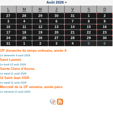
Août
2026
»
L
M
M
J
V
S
D
27
28
29
30
31
1
2
3
4
5
6
7
8
9
10
11
12
13
14
15
16
17
18
19
20
21
22
23
24
25
26
27
28
29
30
31
1
2
3
4
5
6
e
19
dimanche du temps ordinaire, année A
Le dimanche 9 août 2026
Saint Laurent
Le lundi 10 août 2026
Sainte Claire d’Assise.
Le mardi 11 août 2026
11 Saint Jean XXIII
Le mardi 11 août 2026
e
Mercredi de la 19
semaine, année paire
Le mercredi 12 août 2026