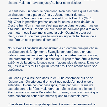
distant, mais qui traverse jusqu’au bout notre douleur.
Le centurion, un païen, le comprend. Non pas parce qu’il a écouté
un discours, mais parce qu’il a vu Jésus mourir de cette
manière : « Vraiment, cet homme était Fils de Dieu ! » (Mc 15,
39). C’est la première profession de foi après la mort de Jésus.
C’est le fruit d’un cri qui ne s’est pas perdu dans le vent, mais qui
a touché un cœur. Parfois, ce que nous ne pouvons pas dire avec
des mots, nous l’exprimons avec la voix. Quand le cœur est
plein, il crie. Et ce n’est pas toujours un signe de faiblesse, cela
peut être un acte profond d’humanité.
Nous avons l’habitude de considérer le cri comme quelque chose
de désordonné, à réprimer. L’Évangile confère à notre cri une
valeur immense, en nous rappelant qu’il peut être une invocation,
une protestation, un désir, un abandon. Il peut même être la forme
extrême de la prière, lorsque nous n’avons plus de mots. Dans ce
cri, Jésus a mis tout ce qui lui restait : tout son amour, toute son
espérance.
Oui, car il y a aussi cela dans le cri : une espérance qui ne se
résigne pas. On crie quand on croit que quelqu’un peut encore
entendre. On crie non par désespoir, mais par désir. Jésus n’a
pas crié contre le Père, mais vers Lui. Même dans le silence, il
était convaincu que le Père était là. Et ainsi, il nous a montré que
notre espérance peut crier, même quand tout semble perdu.
Crier devient alors un geste spirituel. Ce n’est pas seulement le