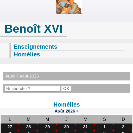
Benoît XVI
Enseignements
Homélies
Jeudi 6 août 2026
Homélies
Août
2026
»
L
M
M
J
V
S
D
27
28
29
30
31
1
2