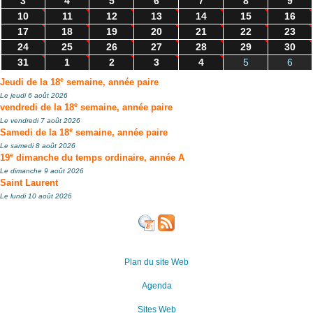
3
4
5
6
7
8
9
10
11
12
13
14
15
16
17
18
19
20
21
22
23
24
25
26
27
28
29
30
31
1
2
3
4
5
6
e
Jeudi de la 18
semaine, année paire
Le jeudi 6 août 2026
e
vendredi de la 18
semaine, année paire
Le vendredi 7 août 2026
e
Samedi de la 18
semaine, année paire
Le samedi 8 août 2026
e
19
dimanche du temps ordinaire, année A
Le dimanche 9 août 2026
Saint Laurent
Le lundi 10 août 2026
Plan du site Web
Agenda
Sites Web