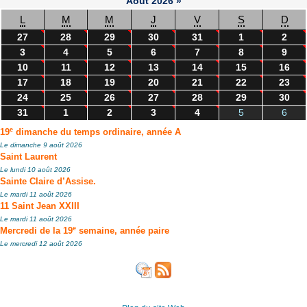
Août
2026
»
L
M
M
J
V
S
D
27
28
29
30
31
1
2
3
4
5
6
7
8
9
10
11
12
13
14
15
16
17
18
19
20
21
22
23
24
25
26
27
28
29
30
31
1
2
3
4
5
6
e
19
dimanche du temps ordinaire, année A
Le dimanche 9 août 2026
Saint Laurent
Le lundi 10 août 2026
Sainte Claire d’Assise.
Le mardi 11 août 2026
11 Saint Jean XXIII
Le mardi 11 août 2026
e
Mercredi de la 19
semaine, année paire
Le mercredi 12 août 2026