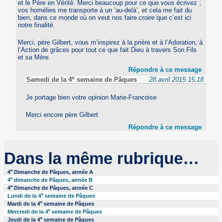
et le Père en Vérité. Merci beaucoup pour ce que vous écrivez ;
vos homélies me transporte à un ’au-delà’, et cela me fait du
bien, dans ce monde où on veut nos faire croire que c’est ici
notre finalité.
Merci, père Gilbert, vous m’inspirez à la prière et à l’Adoration, à
l’Action de grâces pour tout ce que fait Dieu à travers Son Fils
et sa Mère.
Répondre à ce message
e
Samedi de la 4
semaine de Pâques
28 avril 2015 15:18
Je portage bien votre opinion Marie-Francoise
Merci encore père Gilbert
Répondre à ce message
Dans la même rubrique…
e
4
Dimanche de Pâques, année A
e
4
dimanche de Pâques, année B
e
4
Dimanche de Pâques, année C
e
Lundi de la 4
semaine de Pâques
e
Mardi de la 4
semaine de Pâques
e
Mercredi de la 4
semaine de Pâques
e
Jeudi de la 4
semaine de Pâques