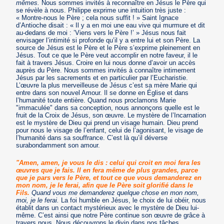
mêmes.
Nous sommes invités à reconnaître en Jésus le Père qui
se révèle à nous. Philippe exprime une intuition très juste :
« Montre-nous le Père ; cela nous suffit ! » Saint Ignace
d’Antioche disait : « Il y a en moi une eau vive qui murmure et dit
au-dedans de moi : ’Viens vers le Père !’ » Jésus nous fait
envisager l’intimité si profonde qu’il y a entre lui et son Père. La
source de Jésus est le Père et le Père s’exprime pleinement en
Jésus. Tout ce que le Père veut accomplir en notre faveur, il le
fait à travers Jésus. Croire en lui nous donne d’avoir un accès
auprès du Père. Nous sommes invités à connaître intimement
Jésus par les sacrements et en particulier par l’Eucharistie.
L’œuvre la plus merveilleuse de Jésus c’est sa mère Marie qui
entre dans son nouvel Amour. Il se donne en Église et dans
l’humanité toute entière. Quand nous proclamons Marie
"immaculée" dans sa conception, nous annonçons quelle est le
fruit de la Croix de Jésus, son œuvre. Le mystère de l’Incarnation
est le mystère de Dieu qui prend un visage humain. Dieu prend
pour nous le visage de l’enfant, celui de l’agonisant, le visage de
l’humanité dans sa souffrance. C’est là qu’il déverse
surabondamment son amour.
"Amen, amen, je vous le dis : celui qui croit en moi fera les
œuvres que je fais. Il en fera même de plus grandes, parce
que je pars vers le Père, et tout ce que vous demanderez en
mon nom, je le ferai, afin que le Père soit glorifié dans le
Fils.
Quand vous me demanderez quelque chose en mon nom,
moi, je le ferai.
La foi humble en Jésus, le choix de lui obéir, nous
établit dans un contact mystérieux avec le mystère de Dieu lui-
même. C’est ainsi que notre Père continue son œuvre de grâce à
travers nous. Nous découvrons le divin dans nos tâches