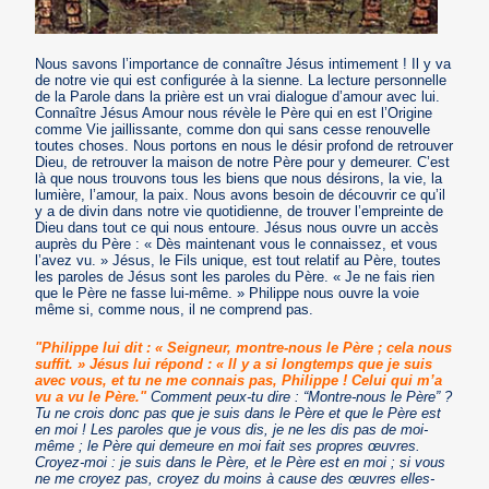
Nous savons l’importance de connaître Jésus intimement ! Il y va
de notre vie qui est configurée à la sienne. La lecture personnelle
de la Parole dans la prière est un vrai dialogue d’amour avec lui.
Connaître Jésus Amour nous révèle le Père qui en est l’Origine
comme Vie jaillissante, comme don qui sans cesse renouvelle
toutes choses. Nous portons en nous le désir profond de retrouver
Dieu, de retrouver la maison de notre Père pour y demeurer. C’est
là que nous trouvons tous les biens que nous désirons, la vie, la
lumière, l’amour, la paix. Nous avons besoin de découvrir ce qu’il
y a de divin dans notre vie quotidienne, de trouver l’empreinte de
Dieu dans tout ce qui nous entoure. Jésus nous ouvre un accès
auprès du Père : « Dès maintenant vous le connaissez, et vous
l’avez vu. » Jésus, le Fils unique, est tout relatif au Père, toutes
les paroles de Jésus sont les paroles du Père. « Je ne fais rien
que le Père ne fasse lui-même. » Philippe nous ouvre la voie
même si, comme nous, il ne comprend pas.
"Philippe lui dit : « Seigneur, montre-nous le Père ; cela nous
suffit. » Jésus lui répond : « Il y a si longtemps que je suis
avec vous, et tu ne me connais pas, Philippe ! Celui qui m’a
vu a vu le Père."
Comment peux-tu dire : “Montre-nous le Père” ?
Tu ne crois donc pas que je suis dans le Père et que le Père est
en moi ! Les paroles que je vous dis, je ne les dis pas de moi-
même ; le Père qui demeure en moi fait ses propres œuvres.
Croyez-moi : je suis dans le Père, et le Père est en moi ; si vous
ne me croyez pas, croyez du moins à cause des œuvres elles-