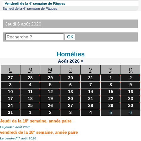
e
Vendredi de la 4
semaine de Pâques
e
Samedi de la 4
semaine de Pâques
Jeudi 6 août 2026
Homélies
Août
2026
»
L
M
M
J
V
S
D
27
28
29
30
31
1
2
3
4
5
6
7
8
9
10
11
12
13
14
15
16
17
18
19
20
21
22
23
24
25
26
27
28
29
30
31
1
2
3
4
5
6
e
Jeudi de la 18
semaine, année paire
Le jeudi 6 août 2026
e
vendredi de la 18
semaine, année paire
Le vendredi 7 août 2026