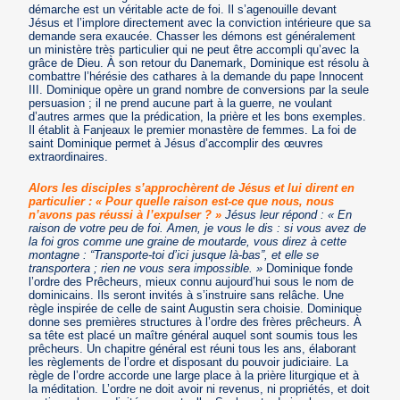
démarche est un véritable acte de foi. Il s’agenouille devant
Jésus et l’implore directement avec la conviction intérieure que sa
demande sera exaucée. Chasser les démons est généralement
un ministère très particulier qui ne peut être accompli qu’avec la
grâce de Dieu. À son retour du Danemark, Dominique est résolu à
combattre l’hérésie des cathares à la demande du pape Innocent
III. Dominique opère un grand nombre de conversions par la seule
persuasion ; il ne prend aucune part à la guerre, ne voulant
d’autres armes que la prédication, la prière et les bons exemples.
Il établit à Fanjeaux le premier monastère de femmes. La foi de
saint Dominique permet à Jésus d’accomplir des œuvres
extraordinaires.
Alors les disciples s’approchèrent de Jésus et lui dirent en
particulier : « Pour quelle raison est-ce que nous, nous
n’avons pas réussi à l’expulser ? »
Jésus leur répond : « En
raison de votre peu de foi. Amen, je vous le dis : si vous avez de
la foi gros comme une graine de moutarde, vous direz à cette
montagne : “Transporte-toi d’ici jusque là-bas”, et elle se
transportera ; rien ne vous sera impossible. »
Dominique fonde
l’ordre des Prêcheurs, mieux connu aujourd’hui sous le nom de
dominicains. Ils seront invités à s’instruire sans relâche. Une
règle inspirée de celle de saint Augustin sera choisie. Dominique
donne ses premières structures à l’ordre des frères prêcheurs. À
sa tête est placé un maître général auquel sont soumis tous les
prêcheurs. Un chapitre général est réuni tous les ans, élaborant
les règlements de l’ordre et disposant du pouvoir judiciaire. La
règle de l’ordre accorde une large place à la prière liturgique et à
la méditation. L’ordre ne doit avoir ni revenus, ni propriétés, et doit