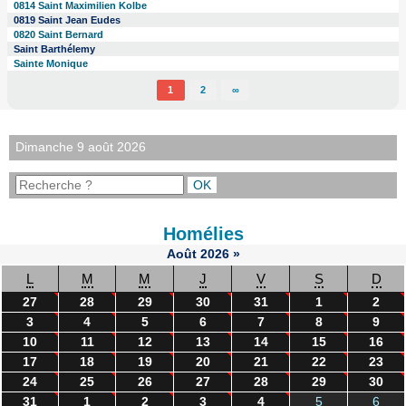
0814 Saint Maximilien Kolbe
0819 Saint Jean Eudes
0820 Saint Bernard
Saint Barthélemy
Sainte Monique
1
2
∞
Dimanche 9 août 2026
Homélies
Août
2026
»
L
M
M
J
V
S
D
27
28
29
30
31
1
2
3
4
5
6
7
8
9
10
11
12
13
14
15
16
17
18
19
20
21
22
23
24
25
26
27
28
29
30
31
1
2
3
4
5
6