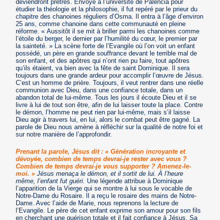
deviendront prêtres. Envoyé à l’université de Palencia pour
étudier la théologie et la philosophie, il fut repéré par le prieur du
chapitre des chanoines réguliers d’Osma. Il entra à l’âge d’environ
25 ans, comme chanoine dans cette communauté en pleine
réforme. « Aussitôt il se mit à briller parmi les chanoines comme
l’étoile du berger, le dernier par l’humilité du cœur, le premier par
la sainteté. » La scène forte de l’Evangile où l’on voit un enfant
possédé, un père en grande souffrance devant le terrible mal de
son enfant, et des apôtres qui n’ont rien pu faire, tout apôtres
qu’ils étaient, va bien avec la fête de saint Dominique. Il sera
toujours dans une grande ardeur pour accomplir l’œuvre de Jésus.
C’est un homme de prière. Toujours, il veut rentrer dans une réelle
communion avec Dieu, dans une confiance totale, dans un
abandon total de lui-même. Tous les jours il écoute Dieu et il se
livre à lui de tout son être, afin de lui laisser toute la place. Contre
le démon, l’homme ne peut rien par lui-même, mais s’il laisse
Dieu agir à travers lui, en lui, alors le combat peut être gagné. La
parole de Dieu nous amène à réfléchir sur la qualité de notre foi et
sur notre manière de l’approfondir.
Prenant la parole, Jésus dit : « Génération incroyante et
dévoyée, combien de temps devrai-je rester avec vous ?
Combien de temps devrai-je vous supporter ? Amenez-le-
moi. »
Jésus menaça le démon, et il sortit de lui. À l’heure
même, l’enfant fut guéri.
Une légende attribue à Dominique
l’apparition de la Vierge qui se montre à lui sous le vocable de
Notre-Dame du Rosaire. Il a reçu le rosaire des mains de Notre-
Dame. Avec l’aide de Marie, nous reprenons la lecture de
l’Evangile. Le père de cet enfant exprime son amour pour son fils
en cherchant une guérison totale et il fait confiance à Jésus. Sa