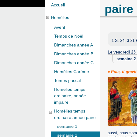
paire
Accueil
Homélies
Avent
Temps de Noël
1 S. 24, 3-21 
Dimanches année A
Le vendredi 23 
Dimanches année B
semaine 2
Dimanches année C
Homélies Carême
« Puis, il gravi
Temps pascal
Homélies temps
ordinaire, année
impaire
Homélies temps
ordinaire année paire
semaine 1
aussi, nous somm
semaine 2