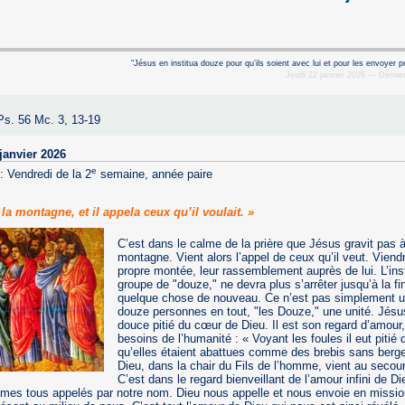
"Jésus en institua douze pour qu’ils soient avec lui et pour les envoyer 
Jeudi 22 janvier 2026 — Dernier
Ps. 56 Mc. 3, 13-19
janvier 2026
e
:
Vendredi de la 2
semaine, année paire
t la montagne, et il appela ceux qu’il voulait. »
C’est dans le calme de la prière que Jésus gravit pas à
montagne. Vient alors l’appel de ceux qu’il veut. Viendr
propre montée, leur rassemblement auprès de lui. L’inst
groupe de "douze," ne devra plus s’arrêter jusqu’à la fi
quelque chose de nouveau. Ce n’est pas simplement u
douze personnes en tout, "les Douze," une unité. Jésus
douce pitié du cœur de Dieu. Il est son regard d’amour,
besoins de l’humanité : « Voyant les foules il eut pitié 
qu’elles étaient abattues comme des brebis sans berge
Dieu, dans la chair du Fils de l’homme, vient au secou
C’est dans le regard bienveillant de l’amour infini de D
es tous appelés par notre nom. Dieu nous appelle et nous envoie en mission.