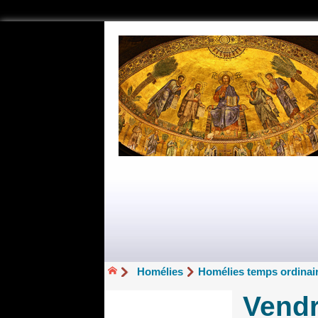
Homélies
Homélies temps ordinair
Vendr