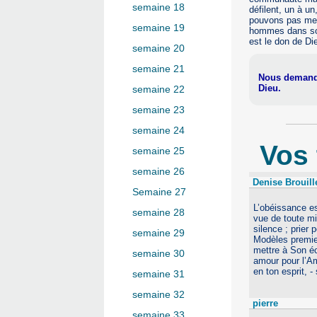
semaine 18
défilent, un à u
pouvons pas mett
semaine 19
hommes dans son
est le don de Di
semaine 20
semaine 21
Nous demandon
Dieu.
semaine 22
semaine 23
semaine 24
Vos
semaine 25
semaine 26
Denise Brouill
Semaine 27
L’obéissance es
semaine 28
vue de toute mi
silence ; prier 
semaine 29
Modèles premier
mettre à Son éc
semaine 30
amour pour l’Amo
en ton esprit, -
semaine 31
semaine 32
pierre
semaine 33