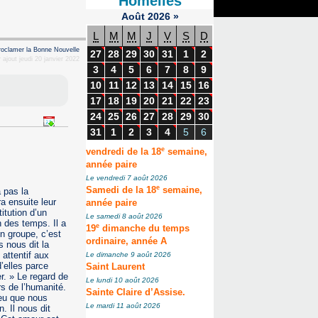
Homélies
Août
2026
»
L
M
M
J
V
S
D
proclamer la Bonne Nouvelle
27
28
29
30
31
1
2
 ajout jeudi 20 janvier 2022
3
4
5
6
7
8
9
10
11
12
13
14
15
16
17
18
19
20
21
22
23
24
25
26
27
28
29
30
31
1
2
3
4
5
6
e
vendredi de la 18
semaine,
année paire
Le vendredi 7 août 2026
e
Samedi de la 18
semaine,
 pas la
a ensuite leur
année paire
itution d’un
Le samedi 8 août 2026
n des temps. Il a
e
19
dimanche du temps
n groupe, c’est
ordinaire, année A
 nous dit la
 attentif aux
Le dimanche 9 août 2026
d’elles parce
Saint Laurent
r. » Le regard de
Le lundi 10 août 2026
rs de l’humanité.
Sainte Claire d’Assise.
ieu que nous
Le mardi 11 août 2026
 Il nous dit