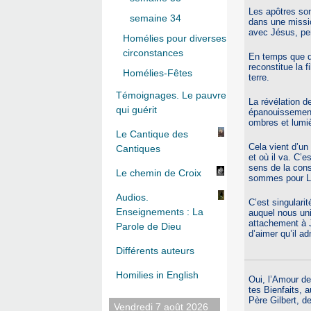
Les apôtres son
semaine 34
dans une missio
avec Jésus, pe
Homélies pour diverses
circonstances
En temps que do
reconstitue la f
Homélies-Fêtes
terre.
Témoignages. Le pauvre
La révélation d
qui guérit
épanouissement 
ombres et lumi
Le Cantique des
Cela vient d’un
Cantiques
et où il va. C’
sens de la cons
Le chemin de Croix
sommes pour L
Audios.
C’est singularit
Enseignements : La
auquel nous uni
attachement à J
Parole de Dieu
d’aimer qu’il a
Différents auteurs
Homilies in English
Oui, l’Amour de
tes Bienfaits, a
Père Gilbert, d
Vendredi 7 août 2026