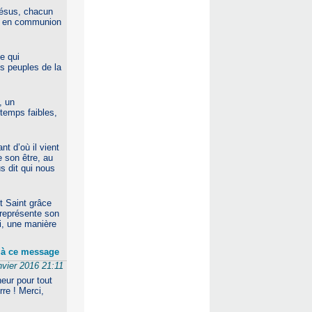
 Jésus, chacun
ent en communion
e qui
es peuples de la
, un
temps faibles,
t d’où il vient
 son être, au
s dit qui nous
it Saint grâce
 représente son
i, une manière
 à ce message
nvier 2016 21:11
eur pour tout
rre ! Merci,