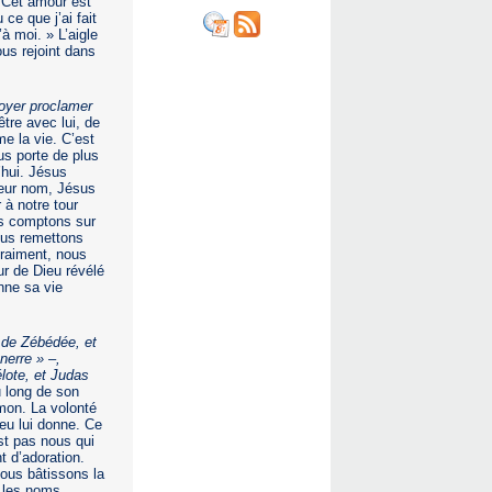
. Cet amour est
ce que j’ai fait
à moi. » L’aigle
us rejoint dans
nvoyer proclamer
re avec lui, de
me la vie. C’est
us porte de plus
’hui. Jésus
 leur nom, Jésus
à notre tour
us comptons sur
ous remettons
vraiment, nous
ur de Dieu révélé
nne sa vie
 de Zébédée, et
nerre » –,
lote, et Judas
u long de son
imon. La volonté
eu lui donne. Ce
est pas nous qui
t d’adoration.
nous bâtissons la
, les noms