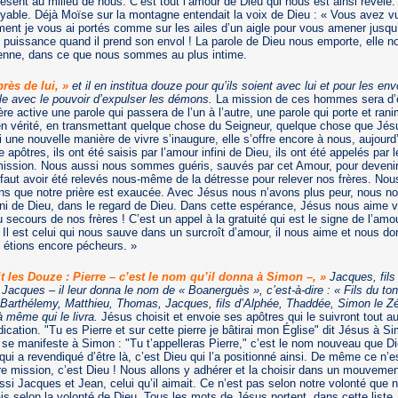
résent au milieu de nous. C’est tout l’amour de Dieu qui nous est ainsi révélé
oyable. Déjà Moïse sur la montagne entendait la voix de Dieu : « Vous avez vu 
ent je vous ai portés comme sur les ailes d’un aigle pour vous amener jusqu’
 puissance quand il prend son envol ! La parole de Dieu nous emporte, elle no
dienne, dans ce que nous sommes au plus intime.
près de lui, »
et il en institua douze pour qu’ils soient avec lui et pour les e
e avec le pouvoir d’expulser les démons.
La mission de ces hommes sera d’êt
e active une parole qui passera de l’un à l’autre, une parole qui porte et rani
en vérité, en transmettant quelque chose du Seigneur, quelque chose que Jés
si une nouvelle manière de vivre s’inaugure, elle s’offre encore à nous, aujourd
 apôtres, ils ont été saisis par l’amour infini de Dieu, ils ont été appelés par
mission. Nous aussi nous sommes guéris, sauvés par cet Amour, pour devenir 
 faut avoir été relevés nous-même de la détresse pour relever nos frères. No
ns que notre prière est exaucée. Avec Jésus nous n’avons plus peur, nous n
ini de Dieu, dans le regard de Dieu. Dans cette espérance, Jésus nous aime 
 secours de nos frères ! C’est un appel à la gratuité qui est le signe de l’amo
 Il est celui qui nous sauve dans un surcroît d’amour, il nous aime et nous do
 étions encore pécheurs. »
it les Douze : Pierre – c’est le nom qu’il donna à Simon –, »
Jacques, fils
 Jacques – il leur donna le nom de « Boanerguès », c’est-à-dire : « Fils du ton
 Barthélemy, Matthieu, Thomas, Jacques, fils d’Alphée, Thaddée, Simon le Zé
là même qui le livra.
Jésus choisit et envoie ses apôtres qui le suivront tout a
ication. "Tu es Pierre et sur cette pierre je bâtirai mon Église" dit Jésus à S
se manifeste à Simon : "Tu t’appelleras Pierre," c’est le nom nouveau que Di
 qui a revendiqué d’être là, c’est Dieu qui l’a positionné ainsi. De même ce n’
e mission, c’est Dieu ! Nous allons y adhérer et la choisir dans un mouvemen
ssi Jacques et Jean, celui qu’il aimait. Ce n’est pas selon notre volonté que 
selon la volonté de Dieu. Tous les mots de Jésus portent, dans cette liste