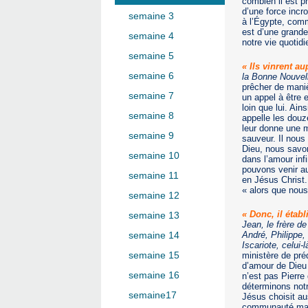
combien il est p
d’une force incr
semaine 3
à l’Égypte, comm
est d’une grande
semaine 4
notre vie quoti
semaine 5
« Ils vinrent au
semaine 6
la Bonne Nouvell
prêcher de manièr
semaine 7
un appel à être 
loin que lui. Ain
semaine 8
appelle les douze
leur donne une 
semaine 9
sauveur. Il nous
Dieu, nous savo
semaine 10
dans l’amour inf
pouvons venir au
semaine 11
en Jésus Christ.
« alors que nous
semaine 12
« Donc, il établ
semaine 13
Jean, le frère de
André, Philippe,
semaine 14
Iscariote, celui-
semaine 15
ministère de préd
d’amour de Dieu 
semaine 16
n’est pas Pierre
déterminons notr
semaine17
Jésus choisit au
communauté mais 