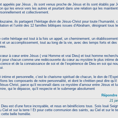
t appelés par Jésus , ils sont venus proche de Jésus et ils sont établis par
n qui les envoi vers les autres et pourtant dans une relation qui les mainti
rsonnellement et collectivement.
uzaine, ils partagent l’héritage divin de Jésus-Christ pour toute l’humanité, c
iliation et l’unité des 12 familles bibliques issues d’Abraham, désignant tous l
e cette héritage est tout à la fois un appel, un cheminement, un établissement
et un accomplissement, tout au long de la vie, avec des temps forts et des 
ères.
 cœur à cœur entre Jésus ( vrai Homme et vrai Dieu) et tout homme recherchan
est pour chacun comme une redécouverte du cœur au mystère le plus intime de
cience et de la connaissance de soi et de l’expérience de Dieu en soi qui nou
ui.
é intime et personnelle, c’est le charisme spirituel de chacun, le don de l’Espr
fions les composants de notre personnalité, et dont le chrétien peut dire qu’il
ésus-Christ, parce qu’il reconnaît dans ce mystère d’amour entre Jésus et lu
dmire, qui le dépasse, qu’il respecte et le submerge absolument
Répondre
21 ja
 Dieu est d’une force incroyable, et nous en bénéficions tous. Sois loué Seign
u Ciel et sur la terre ! Et pour cette communion des saints, au Ciel et sur le te
e cette belle homélie.