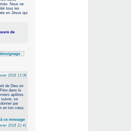
ariote. Nous ne
lié tous les
née en Jésus qui
œuvre de
 témoignage
nvier 2018 13:06
prit de Dieu en
 Père dans le
remiers apôtres.
 suivre, se
 donner par
om en ton cœur,
 à ce message
nvier 2018 22:41