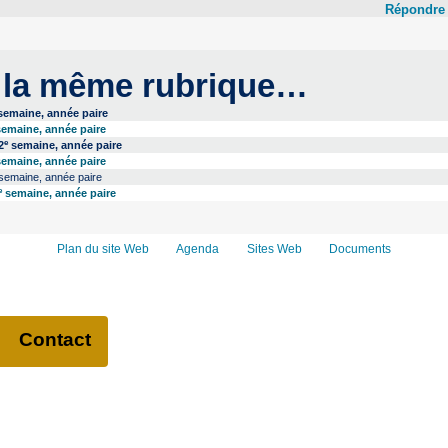
Répondre
 la même rubrique…
emaine, année paire
emaine, année paire
e
2
semaine, année paire
emaine, année paire
semaine, année paire
e
semaine, année paire
Plan du site Web
Agenda
Sites Web
Documents
Contact