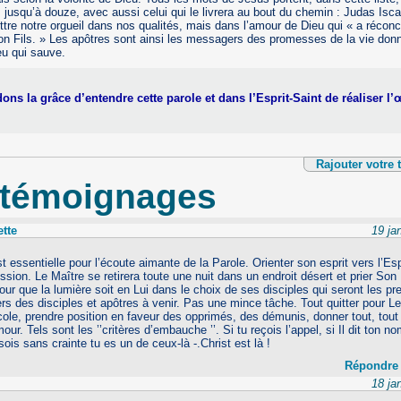
n, jusqu’à douze, avec aussi celui qui le livrera au bout du chemin : Judas Isc
re notre orgueil dans nos qualités, mais dans l’amour de Dieu qui « a réconci
 Fils. » Les apôtres sont ainsi les messagers des promesses de la vie don
eu qui sauve.
s la grâce d’entendre cette parole et dans l’Esprit-Saint de réaliser l’
Rajouter votre
 témoignages
ette
19 ja
t essentielle pour l’écoute aimante de la Parole. Orienter son esprit vers l’Es
ssion. Le Maître se retirera toute une nuit dans un endroit désert et prier Son
pour que la lumière soit en Lui dans le choix de ses disciples qui seront les p
s des disciples et apôtres à venir. Pas une mince tâche. Tout quitter pour Le
ole, prendre position en faveur des opprimés, des démunis, donner tout, tout
ur. Tels sont les ’’critères d’embauche ’’. Si tu reçois l’appel, si Il dit ton n
 sois sans crainte tu es un de ceux-là -.Christ est là !
Répondre
18 ja