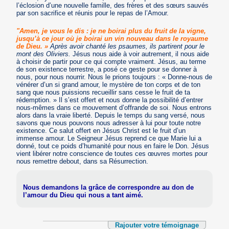
l’éclosion d’une nouvelle famille, des frères et des sœurs sauvés
par son sacrifice et réunis pour le repas de l’Amour.
"Amen, je vous le dis : je ne boirai plus du fruit de la vigne,
jusqu’à ce jour où je boirai un vin nouveau dans le royaume
de Dieu. »
Après avoir chanté les psaumes, ils partirent pour le
mont des Oliviers.
Jésus nous aide à voir autrement, il nous aide
à choisir de partir pour ce qui compte vraiment. Jésus, au terme
de son existence terrestre, a posé ce geste pour se donner à
nous, pour nous nourrir. Nous le prions toujours : « Donne-nous de
vénérer d’un si grand amour, le mystère de ton corps et de ton
sang que nous puissions recueillir sans cesse le fruit de ta
rédemption. » Il s’est offert et nous donne la possibilité d’entrer
nous-mêmes dans ce mouvement d’offrande de soi. Nous entrons
alors dans la vraie liberté. Depuis le temps du sang versé, nous
savons que nous pouvons nous adresser à lui pour toute notre
existence. Ce salut offert en Jésus Christ est le fruit d’un
immense amour. Le Seigneur Jésus reprend ce que Marie lui a
donné, tout ce poids d’humanité pour nous en faire le Don. Jésus
vient libérer notre conscience de toutes ces œuvres mortes pour
nous remettre debout, dans sa Résurrection.
Nous demandons la grâce de correspondre au don de
l’amour du Dieu qui nous a tant aimé.
Rajouter votre témoignage