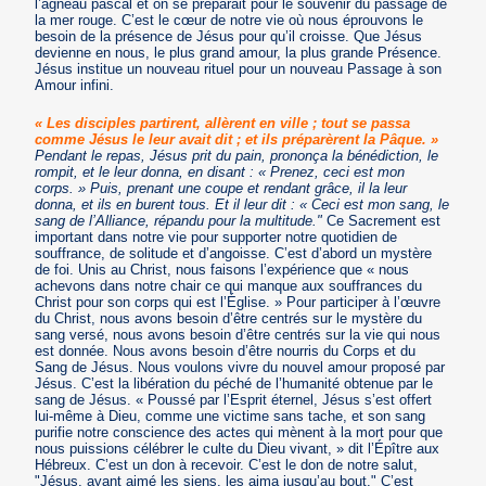
l’agneau pascal et on se préparait pour le souvenir du passage de
la mer rouge. C’est le cœur de notre vie où nous éprouvons le
besoin de la présence de Jésus pour qu’il croisse. Que Jésus
devienne en nous, le plus grand amour, la plus grande Présence.
Jésus institue un nouveau rituel pour un nouveau Passage à son
Amour infini.
« Les disciples partirent, allèrent en ville ; tout se passa
comme Jésus le leur avait dit ; et ils préparèrent la Pâque. »
Pendant le repas, Jésus prit du pain, prononça la bénédiction, le
rompit, et le leur donna, en disant : « Prenez, ceci est mon
corps. » Puis, prenant une coupe et rendant grâce, il la leur
donna, et ils en burent tous. Et il leur dit : « Ceci est mon sang, le
sang de l’Alliance, répandu pour la multitude."
Ce Sacrement est
important dans notre vie pour supporter notre quotidien de
souffrance, de solitude et d’angoisse. C’est d’abord un mystère
de foi. Unis au Christ, nous faisons l’expérience que « nous
achevons dans notre chair ce qui manque aux souffrances du
Christ pour son corps qui est l’Église. » Pour participer à l’œuvre
du Christ, nous avons besoin d’être centrés sur le mystère du
sang versé, nous avons besoin d’être centrés sur la vie qui nous
est donnée. Nous avons besoin d’être nourris du Corps et du
Sang de Jésus. Nous voulons vivre du nouvel amour proposé par
Jésus. C’est la libération du péché de l’humanité obtenue par le
sang de Jésus. « Poussé par l’Esprit éternel, Jésus s’est offert
lui-même à Dieu, comme une victime sans tache, et son sang
purifie notre conscience des actes qui mènent à la mort pour que
nous puissions célébrer le culte du Dieu vivant, » dit l’Épître aux
Hébreux. C’est un don à recevoir. C’est le don de notre salut,
"Jésus, ayant aimé les siens, les aima jusqu’au bout." C’est