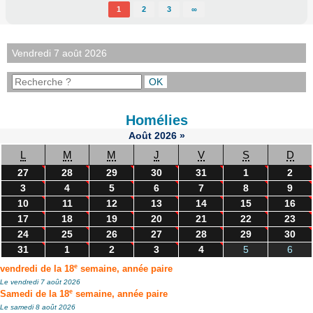
1
2
3
∞
Vendredi 7 août 2026
Homélies
Août
2026
»
L
M
M
J
V
S
D
27
28
29
30
31
1
2
3
4
5
6
7
8
9
10
11
12
13
14
15
16
17
18
19
20
21
22
23
24
25
26
27
28
29
30
31
1
2
3
4
5
6
e
vendredi de la 18
semaine, année paire
Le vendredi 7 août 2026
e
Samedi de la 18
semaine, année paire
Le samedi 8 août 2026