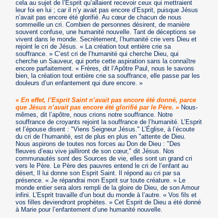
cela au sujet de l’Esprit qu’allaient recevoir ceux qui mettraient
leur foi en lui ; car il n’y avait pas encore d’Esprit, puisque Jésus
n’avait pas encore été glorifié. Au cœur de chacun de nous
sommeille un cri. Combien de personnes désirent, de manière
souvent confuse, une humanité nouvelle. Tant de déceptions se
vivent dans le monde. Secrètement, l’humanité crie vers Dieu et
rejoint le cri de Jésus. « La création tout entière crie sa
souffrance. » C’est cri de l’humanité qui cherche Dieu, qui
cherche un Sauveur, qui porte cette aspiration sans la connaître
encore parfaitement. « Frères, dit l’Apôtre Paul, nous le savons
bien, la création tout entière crie sa souffrance, elle passe par les
douleurs d’un enfantement qui dure encore. »
« En effet, l’Esprit Saint n’avait pas encore été donné, parce
que Jésus n’avait pas encore été glorifié par le Père. »
Nous-
mêmes, dit l’apôtre, nous crions notre souffrance. Notre
souffrance de croyants rejoint la souffrance de l’humanité. L’Esprit
et l’épouse disent : "Viens Seigneur Jésus." L’Église, à l’écoute
du cri de l’humanité, est de plus en plus en "attente de Dieu.
Nous aspirons de toutes nos forces au Don de Dieu : "Des
fleuves d’eau vive jailliront de son cœur," dit Jésus. Nos
communautés sont des Sources de vie, elles sont un grand cri
vers le Père. Le Père des pauvres entend le cri de l’enfant au
désert, Il lui donne son Esprit Saint. Il répond au cri par sa
présence. « Je répandrai mon Esprit sur toute créature. » Le
monde entier sera alors rempli de la gloire de Dieu, de son Amour
infini. L’Esprit travaille d’un bout du monde à l’autre. « Vos fils et
vos filles deviendront prophètes. » Cet Esprit de Dieu a été donné
à Marie pour l’enfantement d’une humanité nouvelle.