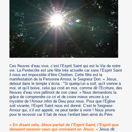
Ces fleuves d’eau vive, c’est l’Esprit Saint qui est la Vie de notre
vie. La Pentecôte est une fête très actuelle car sans l’Esprit Saint
il nous est impossible d’être Chrétien. Cette fête est la
manifestation de la Personne Amour, le Seigneur Don. « Jésus,
debout dans le temple s’écria : "Si quelqu’un a soif, qu’il vienne à
moi, et qu’il boive, celui qui croit en moi, comme dit l’Ecriture, des
fleuves d’eau vive jailliront de son cœur. » Nous demandons la
grâce de comprendre ce cri et de croire mieux encore à ce
mystère de l’Amour infini de Dieu pour nous. Pour que l’Église
soit vivante, l’Esprit Saint nous est donné. C’est le Seigneur-
Amour qui, s’il est appelé, ne peut tarder à venir ! Nous prions
pour le recevoir car Il fait de nous l’enfant bien aimé du Père.
« En disant cela, Jésus parlait de l’Esprit Saint, l’Esprit que
devaient recevoir ceux qui croiraient en Jésus. »
Jésus dit