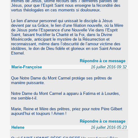
intimes de Jésus, ultime recours des 7 dernières paroles de
Jésus, pour que l’Esprit Saint nous enseigne la fécondité des
vertus théologales en ces moments si douloureux.
Le lien d’amour personnel qui unissait le disciple à Jésus
devient par sa Grâce, le lien d’une filiation nouvelle, où la Mère
de Jésus porte l’Esperance d’une Nouvelle Vie dans l’Esprit
Saint, faisant fructifier la Charité et la Foi, dans la Divine
Miséricorde, anticipant le mystère de la Résurrection et
reconnaissant, même dans l’obscurité de l’amour victime des
idolâtres, le don de Dieu fidèle et glorieux en son Saint Amour
Eternel.
Répondre à ce message
Marie-Françoise
16 juillet 2016 09:32
Que Notre Dame du Mont Carmel protège ses prêtres de
manière puissante.
Notre Dame du Mont Carmel a apparu à Fatima et à Lourdes,
me semble-t-il.
Marie, Reine et Mère des prêtres, priez pour notre Père Gilbert
aujourd’hui et toujours ! Amen !
Répondre à ce message
Helene
16 juillet 2016 05:23