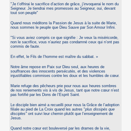
"Je t’offrirai le sacrifice d’action de grâce, j’invoquerai le nom du
Seigneur. Je tiendrai mes promesses au Seigneur, oui, devant
tout son peuple"
Quand nous méditons la Passion de Jesus à la suite de Marie,
nous sommes le peuple que Dieu Sauve par Son Amour Infini.
"Si vous aviez compris ce que signifie : Je veux la miséricorde,
non le sacrifice, vous n’auriez pas condamné ceux qui n’ont pas
commis de faute.
En effet, le Fils de l’homme est maître du sabbat. »
Notre âme repose en Paix sur Dieu seul, aux heures de
souffrances des innocents persécutés, et des violences
injustifiables commises contre les doux et les humbles de cœur.
Marie refuge des pêcheurs prie pour nous aux heures sombres
de nos reniements vis à vis de Jesus, tant que notre cœur n’est
pas fortifié par les Dons de l’Esprit Saint.
Le disciple bien aimé a recueilli pour nous la Grâce de l’adoption
filiale au pied de La Croix quand les autres "
plus dissipés que
disciples"
ont suivi leur chemin plutôt que l’enseignement de
Jesus.
Quand notre cœur est bouleversé par les drames de la vie,