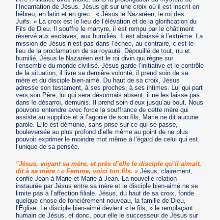
l’Incarnation de Jésus. Jésus git sur une croix où il est inscrit en
hébreu, en latin et en grec : « Jésus le Nazaréen, le roi des
Juifs. » La croix est le lieu de l’élévation et de la glorification du
Fils de Dieu. Il souffre le martyre, il est rompu par le châtiment
réservé aux esclaves, aux humiliés. Il est abaissé à l’extrême. La
mission de Jésus n’est pas dans l’échec, au contraire, c’est le
lieu de la proclamation de sa royauté. Dépouillé de tout, nu et
humilié, Jésus le Nazaréen est le roi divin qui règne sur
l’ensemble du monde civilisé. Jésus garde l’initiative et le contrôle
de la situation, il livre sa dernière volonté, il prend soin de sa
mère et du disciple bien-aimé. Du haut de sa croix, Jésus
adresse son testament, à ses proches, à ses intimes. Lui qui part
vers son Père, lui qui sera désormais absent, il ne les laisse pas
dans le désarroi, démunis. Il prend soin d’eux jusqu’au bout. Nous
pouvons entendre avec force la souffrance de cette mère qui
assiste au supplice et à l’agonie de son fils, Marie ne dit aucune
parole. Elle est démunie, sans prise sur ce qui se passe,
bouleversée au plus profond d’elle même au point de ne plus
pouvoir exprimer le moindre mot même à l’égard de celui qui est
l’unique de sa pensée.
"Jésus, voyant sa mère, et près d’elle le disciple qu’il aimait,
dit à sa mère : « Femme, voici ton fils. »
Jésus, clairement,
confie Jean à Marie et Marie à Jean. La nouvelle relation
instaurée par Jésus entre sa mère et le disciple bien-aimé ne se
limite pas à l’affection filiale. Jésus, du haut de sa croix, fonde
quelque chose de foncièrement nouveau, la famille de Dieu,
l’Église. Le disciple bien-aimé devient « le fils, » le remplaçant
humain de Jésus, et donc, pour elle le successeur de Jésus sur