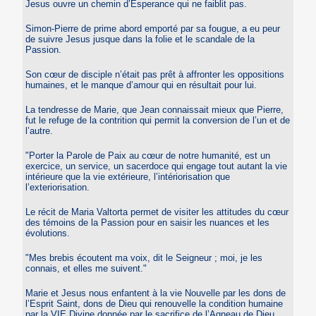
Jesus ouvre un chemin d’Esperance qui ne faiblit pas.
Simon-Pierre de prime abord emporté par sa fougue, a eu peur
de suivre Jesus jusque dans la folie et le scandale de la
Passion.
Son cœur de disciple n’était pas prêt à affronter les oppositions
humaines, et le manque d’amour qui en résultait pour lui.
La tendresse de Marie, que Jean connaissait mieux que Pierre,
fut le refuge de la contrition qui permit la conversion de l’un et de
l’autre.
"Porter la Parole de Paix au cœur de notre humanité, est un
exercice, un service, un sacerdoce qui engage tout autant la vie
intérieure que la vie extérieure, l’intériorisation que
l’exteriorisation.
Le récit de Maria Valtorta permet de visiter les attitudes du cœur
des témoins de la Passion pour en saisir les nuances et les
évolutions.
"Mes brebis écoutent ma voix, dit le Seigneur ; moi, je les
connais, et elles me suivent."
Marie et Jesus nous enfantent à la vie Nouvelle par les dons de
l’Esprit Saint, dons de Dieu qui renouvelle la condition humaine
par la VIE Divine donnée par le sacrifice de l’Agneau de Dieu.