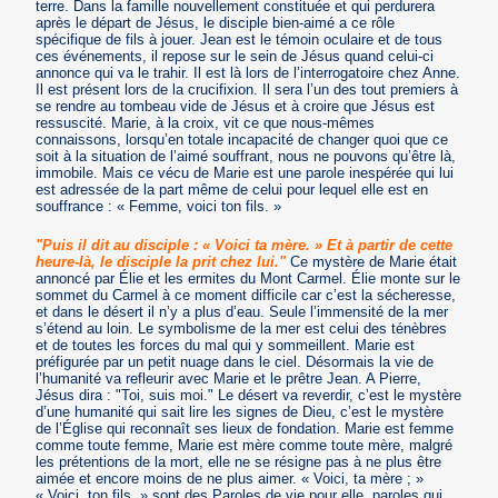
terre. Dans la famille nouvellement constituée et qui perdurera
après le départ de Jésus, le disciple bien-aimé a ce rôle
spécifique de fils à jouer. Jean est le témoin oculaire et de tous
ces événements, il repose sur le sein de Jésus quand celui-ci
annonce qui va le trahir. Il est là lors de l’interrogatoire chez Anne.
Il est présent lors de la crucifixion. Il sera l’un des tout premiers à
se rendre au tombeau vide de Jésus et à croire que Jésus est
ressuscité. Marie, à la croix, vit ce que nous-mêmes
connaissons, lorsqu’en totale incapacité de changer quoi que ce
soit à la situation de l’aimé souffrant, nous ne pouvons qu’être là,
immobile. Mais ce vécu de Marie est une parole inespérée qui lui
est adressée de la part même de celui pour lequel elle est en
souffrance : « Femme, voici ton fils. »
"Puis il dit au disciple : « Voici ta mère. » Et à partir de cette
heure-là, le disciple la prit chez lui."
Ce mystère de Marie était
annoncé par Élie et les ermites du Mont Carmel. Élie monte sur le
sommet du Carmel à ce moment difficile car c’est la sécheresse,
et dans le désert il n’y a plus d’eau. Seule l’immensité de la mer
s’étend au loin. Le symbolisme de la mer est celui des ténèbres
et de toutes les forces du mal qui y sommeillent. Marie est
préfigurée par un petit nuage dans le ciel. Désormais la vie de
l’humanité va refleurir avec Marie et le prêtre Jean. A Pierre,
Jésus dira : "Toi, suis moi." Le désert va reverdir, c’est le mystère
d’une humanité qui sait lire les signes de Dieu, c’est le mystère
de l’Église qui reconnaît ses lieux de fondation. Marie est femme
comme toute femme, Marie est mère comme toute mère, malgré
les prétentions de la mort, elle ne se résigne pas à ne plus être
aimée et encore moins de ne plus aimer. « Voici, ta mère ; »
« Voici, ton fils, » sont des Paroles de vie pour elle, paroles qui