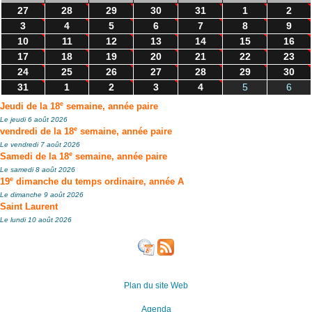
27
28
29
30
31
1
2
3
4
5
6
7
8
9
10
11
12
13
14
15
16
17
18
19
20
21
22
23
24
25
26
27
28
29
30
31
1
2
3
4
5
6
e
Jeudi de la 18
semaine, année paire
Le jeudi 6 août 2026
e
vendredi de la 18
semaine, année paire
Le vendredi 7 août 2026
e
Samedi de la 18
semaine, année paire
Le samedi 8 août 2026
e
19
dimanche du temps ordinaire, année A
Le dimanche 9 août 2026
Saint Laurent
Le lundi 10 août 2026
Plan du site Web
Agenda