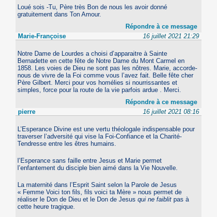
Loué sois -Tu, Père très Bon de nous les avoir donné
gratuitement dans Ton Amour.
Répondre à ce message
Marie-Françoise
16 juillet 2021 21:29
Notre Dame de Lourdes a choisi d’apparaitre à Sainte
Bernadette en cette fête de Notre Dame du Mont Carmel en
1858. Les voies de Dieu ne sont pas les nôtres. Marie, accorde-
nous de vivre de la Foi comme vous l’avez fait. Belle fête cher
Père Gilbert. Merci pour vos homélies si nourrissantes et
simples, force pour la route de la vie parfois ardue . Merci.
Répondre à ce message
pierre
16 juillet 2021 08:16
L’Esperance Divine est une vertu théologale indispensable pour
traverser l’adversité qui vise la Foi-Confiance et la Charité-
Tendresse entre les êtres humains.
l’Esperance sans faille entre Jesus et Marie permet
l’enfantement du disciple bien aimé dans la Vie Nouvelle.
La maternité dans l’Esprit Saint selon la Parole de Jesus
« Femme Voici ton fils, fils voici ta Mère » nous permet de
réaliser le Don de Dieu et le Don de Jesus
qui ne faiblit
pas à
cette heure tragique.