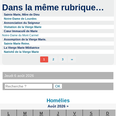
Dans la même rubrique…
Sainte Marie, Mère de Dieu
Notre-Dame de Lourdes
Annonciation du Seigneur
Visitation de la Vierge Marie
Cœur Immaculé de Marie
Notre-Dame du Mont Carmel
Assomption de la Vierge Marie.
Sainte Marie Reine.
La Vierge Marie Médiatrice
Nativité de la Vierge Marie
1
2
3
∞
Jeudi 6 août 2026
Homélies
Août
2026
»
L
M
M
J
V
S
D