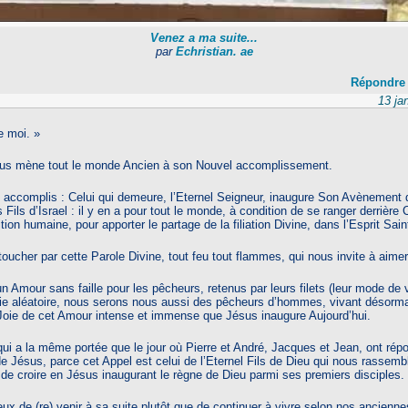
Venez a ma suite...
par
Echristian. ae
Répondre
13 ja
e moi. »
sus mène tout le monde Ancien à son Nouvel accomplissement.
 accomplis : Celui qui demeure, l’Eternel Seigneur, inaugure Son Avènement
Fils d’Israel : il y en a pour tout le monde, à condition de se ranger derrière C
ion humaine, pour apporter le partage de la filiation Divine, dans l’Esprit Sain
oucher par cette Parole Divine, tout feu tout flammes, qui nous invite à aimer
 Amour sans faille pour les pêcheurs, retenus par leurs filets (leur mode de 
vie aléatoire, nous serons nous aussi des pêcheurs d’hommes, vivant désorma
Joie de cet Amour intense et immense que Jésus inaugure Aujourd’hui.
qui a la même portée que le jour où Pierre et André, Jacques et Jean, ont ré
de Jésus, parce cet Appel est celui de l’Eternel Fils de Dieu qui nous rassemb
e de croire en Jésus inaugurant le règne de Dieu parmi ses premiers disciples.
reux de (re) venir à sa suite plutôt que de continuer à vivre selon nos ancienn