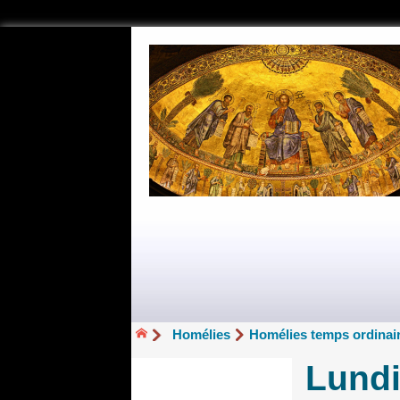
Homélies
Homélies temps ordinair
Lundi