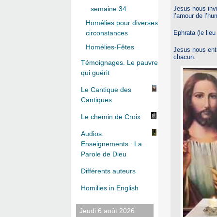
Jesus nous invi
semaine 34
l’amour de l’hu
Homélies pour diverses
Ephrata (le lie
circonstances
Homélies-Fêtes
Jesus nous entr
chacun.
Témoignages. Le pauvre
qui guérit
Le Cantique des
Cantiques
Le chemin de Croix
Audios.
Enseignements : La
Parole de Dieu
Différents auteurs
Homilies in English
Jeudi 6 août 2026