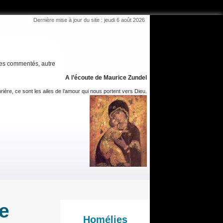
Dernière mise à jour du site : jeudi 6 août 2026
es commentés, autre
A l’écoute de Maurice Zundel
rière, ce sont les ailes de l’amour qui nous portent vers Dieu.
e
Homélies