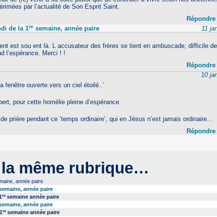
périmées par l’actualité de Son Esprit Saint.
Répondre
re
di de la 1
semaine, année paire
11 ja
t est sou ent là. L accusateur des frères se tient en ambuscade, difficile d
nd l’espérance. Merci ! !
Répondre
10 ja
 fenêtre ouverte vers un ciel étoilé..’
bert, pour cette homélie pleine d’espérance.
 prière pendant ce ’temps ordinaire’, qui en Jésus n’est jamais ordinaire…
Répondre
 la même rubrique…
aine, année paire
semaine, année paire
re
1
semaine année paire
semaine, année paire
re
1
semaine année paire