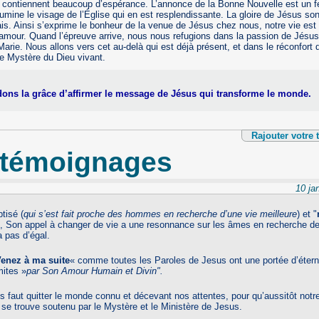
i contiennent beaucoup d’espérance. L’annonce de la Bonne Nouvelle est un f
llumine le visage de l’Église qui en est resplendissante. La gloire de Jésus s
ais. Ainsi s’exprime le bonheur de la venue de Jésus chez nous, notre vie e
l’amour. Quand l’épreuve arrive, nous nous refugions dans la passion de Jésus
rie. Nous allons vers cet au-delà qui est déjà présent, et dans le réconfort
e Mystère du Dieu vivant.
ns la grâce d’affirmer le message de Jésus qui transforme le monde.
Rajouter votre
 témoignages
10 ja
tisé (
qui s’est fait proche des hommes en recherche d’une vie meilleure
) et "
", Son appel à changer de vie a une resonnance sur les âmes en recherche 
 pas d’égal.
enez à ma suite
« comme toutes les Paroles de Jesus ont une portée d’éterni
mites »
par Son Amour Humain et Divin".
ous faut quitter le monde connu et décevant nos attentes, pour qu’aussitôt notr
se trouve soutenu par le Mystère et le Ministère de Jesus.