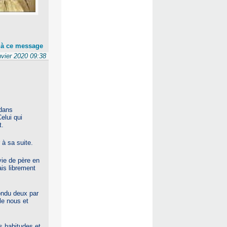
 à ce message
nvier 2020 09:38
 dans
elui qui
t.
 à sa suite.
vie de père en
is librement
pondu deux par
le nous et
es habitudes et