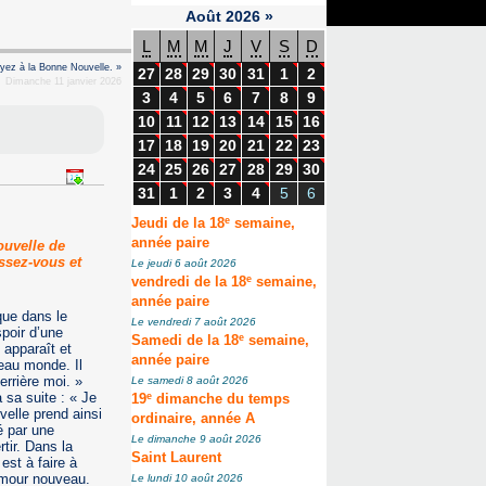
Août
2026
»
L
M
M
J
V
S
D
oyez à la Bonne Nouvelle. »
27
28
29
30
31
1
2
Dimanche 11 janvier 2026
3
4
5
6
7
8
9
10
11
12
13
14
15
16
17
18
19
20
21
22
23
24
25
26
27
28
29
30
31
1
2
3
4
5
6
e
Jeudi de la 18
semaine,
année paire
ouvelle de
issez-vous et
Le jeudi 6 août 2026
e
vendredi de la 18
semaine,
année paire
que dans le
Le vendredi 7 août 2026
spoir d’une
e
Samedi de la 18
semaine,
 apparaît et
année paire
eau monde. Il
errière moi. »
Le samedi 8 août 2026
e
 sa suite : « Je
19
dimanche du temps
elle prend ainsi
ordinaire, année A
é par une
Le dimanche 9 août 2026
ir. Dans la
Saint Laurent
st à faire à
 Amour nouveau.
Le lundi 10 août 2026