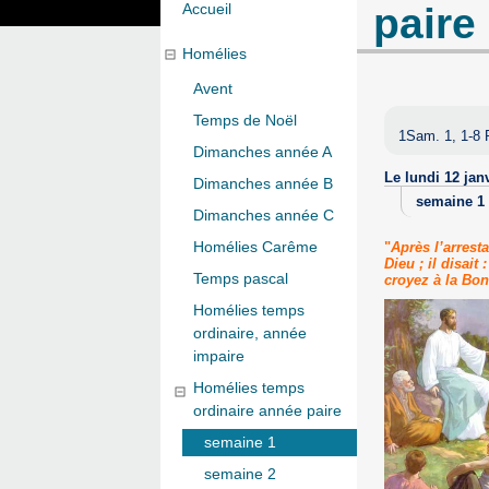
paire
Accueil
Homélies
Avent
Temps de Noël
1Sam. 1, 1-8 
Dimanches année A
Le lundi 12 jan
Dimanches année B
semaine 1
Dimanches année C
Homélies Carême
"
Après l’arrest
Dieu ; il disai
Temps pascal
croyez à la Bon
Homélies temps
ordinaire, année
impaire
Homélies temps
ordinaire année paire
semaine 1
semaine 2