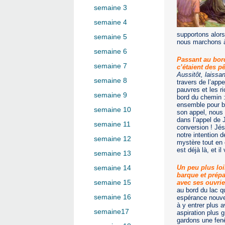
semaine 3
semaine 4
supportons alor
semaine 5
nous marchons à
semaine 6
Passant au bord 
semaine 7
c’étaient des p
Aussitôt, laissant
semaine 8
travers de l’appe
pauvres et les r
semaine 9
bord du chemin 
ensemble pour bâ
semaine 10
son appel, nous 
dans l’appel de 
semaine 11
conversion ! Jés
notre intention 
semaine 12
mystère tout en 
est déjà là, et il
semaine 13
Un peu plus loi
semaine 14
barque et prépar
semaine 15
avec ses ouvrier
au bord du lac qu
semaine 16
espérance nouve
à y entrer plus a
semaine17
aspiration plus 
gardons une fenê