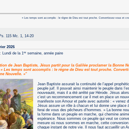
« Les temps sont accomplis : le règne de Dieu est tout proche. Convertissez-vous et cr
Ps. 115 Mc. 1, 14-20
vier 2026
re
:
Lundi de la 1
semaine, année paire
ation de Jean Baptiste, Jésus partit pour la Galilée proclamer la Bonne N
t : « Les temps sont accomplis : le règne de Dieu est tout proche. Convert
ne Nouvelle. »
"
Jean Baptiste assurait la continuité de l’appel prophéti
peuple juif. Il pouvait ainsi maintenir le peuple dans l’e
nouveauté, mais il a été arrêté par Hérode. Jésus alors
c’est un recommencement car il met en place un nouv
manifeste son Amour et parle avec autorité : « venez d
Jésus assure un rôle à chacun et lui donne une place à
ferai de vous des pêcheurs d’hommes. » La bonne nouv
la forme dans un peuple en marche, qui chemine anim
espérance. Nous sommes ce peuple qui veut se convert
mesure où nous sommes en marche, cette conversion e
chaque instant de notre vie. Il nous faut accueillir un