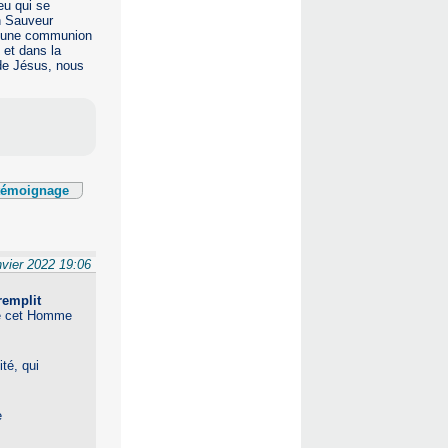
eu qui se
on Sauveur
st une communion
 et dans la
 de Jésus, nous
 témoignage
nvier 2022 19:06
remplit
de cet Homme
té, qui
e