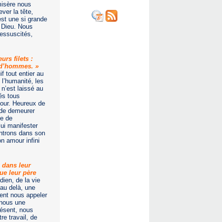
 misère nous
ver la tête,
est une si grande
e Dieu. Nous
essuscités,
rs filets :
s d’hommes. »
f tout entier au
 l’humanité, les
n’est laissé au
és tous
mour. Heureux de
e de demeurer
de de
lui manifester
entrons dans son
n amour infini
i dans leur
que leur père
idien, de la vie
 au delà, une
ent nous appeler
e nous une
résent, nous
re travail, de