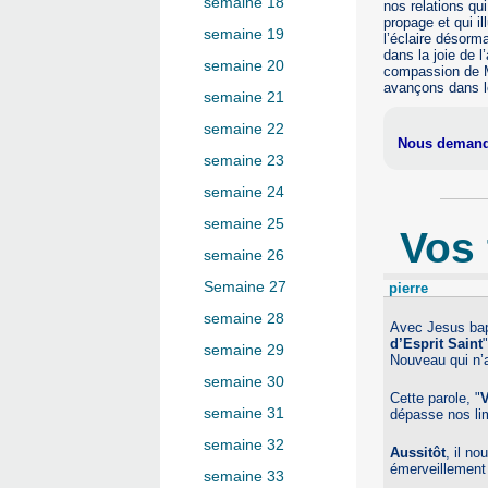
semaine 18
nos relations qu
propage et qui i
semaine 19
l’éclaire désorm
dans la joie de 
semaine 20
compassion de Ma
avançons dans l
semaine 21
semaine 22
Nous demando
semaine 23
semaine 24
semaine 25
Vos
semaine 26
Semaine 27
pierre
semaine 28
Avec Jesus bap
d’Esprit Saint
semaine 29
Nouveau qui n’a
semaine 30
Cette parole, "
V
semaine 31
dépasse nos li
semaine 32
Aussitôt
, il n
émerveillement 
semaine 33