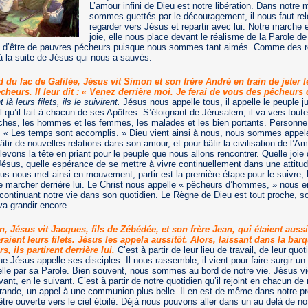
L’amour infini de Dieu est notre libération. Dans notre
sommes guettés par le découragement, il nous faut rele
regarder vers Jésus et repartir avec lui. Notre marche 
joie, elle nous place devant le réalisme de la Parole d
s d’être de pauvres pécheurs puisque nous sommes tant aimés. Comme des r
 la suite de Jésus qui nous a sauvés.
du lac de Galilée, Jésus vit Simon et son frère André en train de jeter leu
êcheurs. Il leur dit : « Venez derrière moi. Je ferai de vous des pêcheur
 là leurs filets, ils le suivirent.
Jésus nous appelle tous, il appelle le peuple jui
l qu’il fait à chacun de ses Apôtres. S’éloignant de Jérusalem, il va vers toute
iches, les hommes et les femmes, les malades et les bien portants. Personne 
: « Les temps sont accomplis. » Dieu vient ainsi à nous, nous sommes appel
tir de nouvelles relations dans son amour, et pour bâtir la civilisation de l’A
levons la tête en priant pour le peuple que nous allons rencontrer. Quelle joi
Jésus, quelle espérance de se mettre à vivre continuellement dans une attitu
us nous met ainsi en mouvement, partir est la première étape pour le suivre, 
de marcher derrière lui. Le Christ nous appelle « pêcheurs d’hommes, » nous 
continuant notre vie dans son quotidien. Le Règne de Dieu est tout proche, so
 va grandir encore.
n, Jésus vit Jacques, fils de Zébédée, et son frère Jean, qui étaient auss
aient leurs filets. Jésus les appela aussitôt. Alors, laissant dans la bar
s, ils partirent derrière lui.
C’est à partir de leur lieu de travail, de leur quot
e Jésus appelle ses disciples. Il nous rassemble, il vient pour faire surgir un
lle par sa Parole. Bien souvent, nous sommes au bord de notre vie. Jésus vi
vant, en le suivant. C’est à partir de notre quotidien qu’il rejoint en chacun d
grande, un appel à une communion plus belle. Il en est de même dans notre p
tre ouverte vers le ciel étoilé. Déjà nous pouvons aller dans un au delà de not