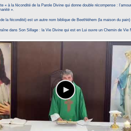
te « à la fécondité de la Parole Divine qui donne double récompense : l’amour
manité ».
u de la fécondité) est un autre nom biblique de Beethléhem (la maison du pain)
aîne dans Son Sillage : la Vie Divine qui est en Lui ouvre un Chemin de Vie