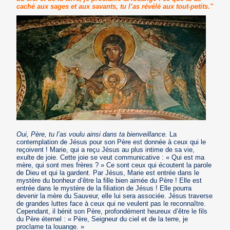
caché aux sages et aux savants, tu l’as révélé aux tout-petits."
Oui, Père, tu l’as voulu ainsi dans ta bienveillance.
La
contemplation de Jésus pour son Père est donnée à ceux qui le
reçoivent ! Marie, qui a reçu Jésus au plus intime de sa vie,
exulte de joie. Cette joie se veut communicative : « Qui est ma
mère, qui sont mes frères ? » Ce sont ceux qui écoutent la parole
de Dieu et qui la gardent. Par Jésus, Marie est entrée dans le
mystère du bonheur d’être la fille bien aimée du Père ! Elle est
entrée dans le mystère de la filiation de Jésus ! Elle pourra
devenir la mère du Sauveur, elle lui sera associée. Jésus traverse
de grandes luttes face à ceux qui ne veulent pas le reconnaître.
Cependant, il bénit son Père, profondément heureux d’être le fils
du Père éternel : « Père, Seigneur du ciel et de la terre, je
proclame ta louange. »