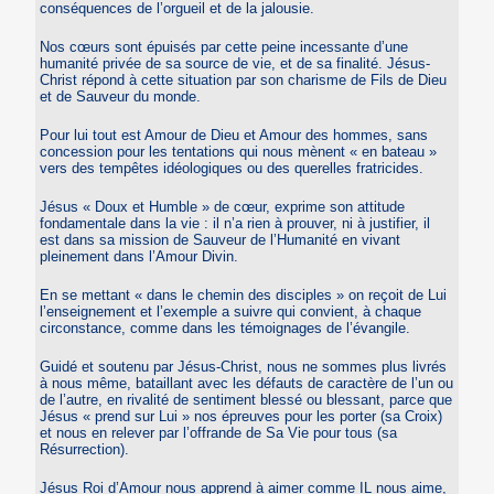
conséquences de l’orgueil et de la jalousie.
Nos cœurs sont épuisés par cette peine incessante d’une
humanité privée de sa source de vie, et de sa finalité. Jésus-
Christ répond à cette situation par son charisme de Fils de Dieu
et de Sauveur du monde.
Pour lui tout est Amour de Dieu et Amour des hommes, sans
concession pour les tentations qui nous mènent « en bateau »
vers des tempêtes idéologiques ou des querelles fratricides.
Jésus « Doux et Humble » de cœur, exprime son attitude
fondamentale dans la vie : il n’a rien à prouver, ni à justifier, il
est dans sa mission de Sauveur de l’Humanité en vivant
pleinement dans l’Amour Divin.
En se mettant « dans le chemin des disciples » on reçoit de Lui
l’enseignement et l’exemple a suivre qui convient, à chaque
circonstance, comme dans les témoignages de l’évangile.
Guidé et soutenu par Jésus-Christ, nous ne sommes plus livrés
à nous même, bataillant avec les défauts de caractère de l’un ou
de l’autre, en rivalité de sentiment blessé ou blessant, parce que
Jésus « prend sur Lui » nos épreuves pour les porter (sa Croix)
et nous en relever par l’offrande de Sa Vie pour tous (sa
Résurrection).
Jésus Roi d’Amour nous apprend à aimer comme IL nous aime,