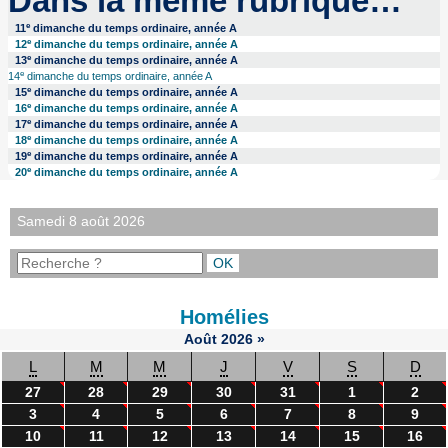
Dans la même rubrique…
e
11
dimanche du temps ordinaire, année A
e
12
dimanche du temps ordinaire, année A
e
13
dimanche du temps ordinaire, année A
e
14
dimanche du temps ordinaire, année A
e
15
dimanche du temps ordinaire, année A
e
16
dimanche du temps ordinaire, année A
e
17
dimanche du temps ordinaire, année A
e
18
dimanche du temps ordinaire, année A
e
19
dimanche du temps ordinaire, année A
e
20
dimanche du temps ordinaire, année A
Samedi 8 août 2026
Homélies
Août
2026
»
L
M
M
J
V
S
D
27
28
29
30
31
1
2
3
4
5
6
7
8
9
10
11
12
13
14
15
16