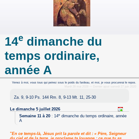
e
14
dimanche du
temps ordinaire,
année A
Venez à moi, vous tous qui peinez sous le poids du fardeau, et moi, je vous procurerai le repos.
Mardi 26 mai 2026 — Dernier ajout samedi 27 juin 2020
Za. 9, 9-10 Ps. 144 Rm. 8, 9-13 Mt. 11, 25-30
Le dimanche 5 juillet 2026
e
Semaine 11 à 20
:
14
dimanche du temps ordinaire, année
A
"
En ce temps-là, Jésus prit la parole et dit : « Père, Seigneur
du ciel et de la terre, je proclame ta louange : ce que tu as