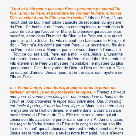
"
Tout m’a été remis par mon Père ; personne ne connaît le
Fils, sinon le Père, et personne ne connaît le Père, sinon le
Fils, et celui à qui le Fils veut le révéler."
Fils du Père, Jésus
reçoit tout de Lui, Il est totale capacité de réception du mystère
du Père. Ce bonheur de Jésus, sa contemplation, retentit dans le
cœur de celui qui l’accueille. Marie, la première qui accueille ce
mystère, entre dans l’humilité de Dieu. « Le Père est plus grand
que moi, » dira Jésus. Le Fils ne peut rien faire sans le Père, et il
dit : « Tout m’a été confié par mon Père. » Le mystère du fils égal
au Père est donné à Marie et par elle il sera donné à l’humanité.
« Tout ce qui est à toi, Père, est à moi, » dira Jésus. L’humanité
est entrée dans ce lien d’Amour du Père et du Fils ! Il y a entre le
Fils éternel et le Père un mystère insondable, le mystère du plus
grand amour. C’est le mystère de Dieu : « Dieu est Amour. » Dans
un surcroît d’amour, Jésus nous fait entrer dans son mystère de
Fils de Dieu.
«
« Venez à moi, vous tous qui peinez sous le poids du
fardeau, et moi, je vous procurerai le repos. »
Prenez sur vous
mon joug, devenez mes disciples, car je suis doux et humble de
cœur, et vous trouverez le repos pour votre âme. Oui, mon joug
est facile à porter, et mon fardeau, léger. »
Marie est entrée dans
le mystère de la filiation divine, elle entre dans la connaissance
mystérieuse du Père et du Fils. Elle est la seule mère qui ait
choisi son fils avant de le porter dans son sein. A l’Annonciation,
elle reçoit le Verbe éternel du Père et le conçoit comme son fils.
Le seul "enfant" qui ait choisi sa mère est le Fils éternel du Père.
Jésus est le tout-petit qui a revêtu notre humanité. Nous n’avons