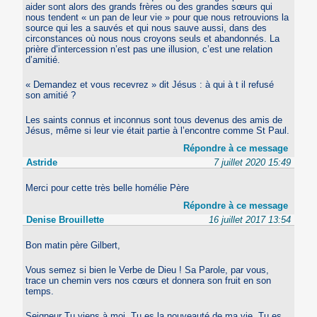
aider sont alors des grands frères ou des grandes sœurs qui
nous tendent « un pan de leur vie » pour que nous retrouvions la
source qui les a sauvés et qui nous sauve aussi, dans des
circonstances où nous nous croyons seuls et abandonnés. La
prière d’intercession n’est pas une illusion, c’est une relation
d’amitié.
« Demandez et vous recevrez » dit Jésus : à qui à t il refusé
son amitié ?
Les saints connus et inconnus sont tous devenus des amis de
Jésus, même si leur vie était partie à l’encontre comme St Paul.
Répondre à ce message
Astride
7 juillet 2020 15:49
Merci pour cette très belle homélie Père
Répondre à ce message
Denise Brouillette
16 juillet 2017 13:54
Bon matin père Gilbert,
Vous semez si bien le Verbe de Dieu ! Sa Parole, par vous,
trace un chemin vers nos cœurs et donnera son fruit en son
temps.
Seigneur Tu viens à moi. Tu es la nouveauté de ma vie. Tu es