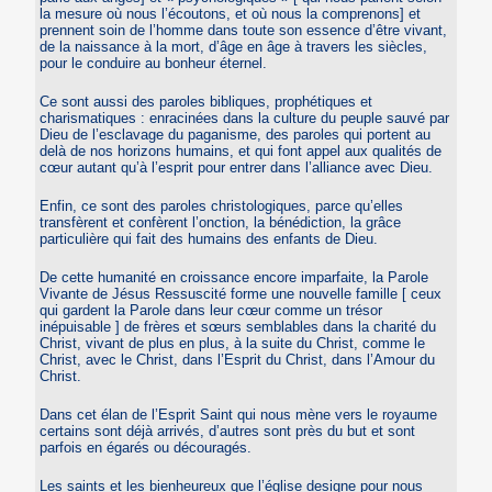
la mesure où nous l’écoutons, et où nous la comprenons] et
prennent soin de l’homme dans toute son essence d’être vivant,
de la naissance à la mort, d’âge en âge à travers les siècles,
pour le conduire au bonheur éternel.
Ce sont aussi des paroles bibliques, prophétiques et
charismatiques : enracinées dans la culture du peuple sauvé par
Dieu de l’esclavage du paganisme, des paroles qui portent au
delà de nos horizons humains, et qui font appel aux qualités de
cœur autant qu’à l’esprit pour entrer dans l’alliance avec Dieu.
Enfin, ce sont des paroles christologiques, parce qu’elles
transfèrent et confèrent l’onction, la bénédiction, la grâce
particulière qui fait des humains des enfants de Dieu.
De cette humanité en croissance encore imparfaite, la Parole
Vivante de Jésus Ressuscité forme une nouvelle famille [ ceux
qui gardent la Parole dans leur cœur comme un trésor
inépuisable ] de frères et sœurs semblables dans la charité du
Christ, vivant de plus en plus, à la suite du Christ, comme le
Christ, avec le Christ, dans l’Esprit du Christ, dans l’Amour du
Christ.
Dans cet élan de l’Esprit Saint qui nous mène vers le royaume
certains sont déjà arrivés, d’autres sont près du but et sont
parfois en égarés ou découragés.
Les saints et les bienheureux que l’église designe pour nous