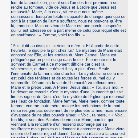
lors de la crucifixion, puis il sera l’un des tout premiers à se
rendre au tombeau vide de Jésus et à croire que Jésus est
ressuscité. Marie, à la croix, vit ce que nous-même
connaissons, lorsqu’en totale incapacité de changer quoi que ce
soit à la situation de l’aimé souffrant, nous ne pouvons qu’être
là, immobile. Mais ce vécu de Marie est une parole inespérée
qui lui est adressée de la part même de celui pour lequel elle est
en souffrance : « Femme, voici ton fils. »
"Puis il dit au disciple : « Voici ta mère. » Et à partir de cette
heure-là, le disciple la prit chez lui." Ce mystère de Marie était
annoncé par Élie, et les ermites du Mont Carmel. Marie est
préfigurée par un petit nuage dans le ciel. Élie monte sur le
sommet du Carmel à ce moment difficile car c’est la
sécheresse, et dans le désert il n’y a plus d’eau. Seule
l’immensité de la mer s’étend au loin. Le symbolisme de la mer
est celui des ténèbres et de toutes les forces du mal qui y
sommeille. Désormais la vie de l’humanité va refleurir avec
Marie et le prêtre Jean. A Pierre, Jésus dira : « Toi, suis moi. »
Le désert va reverdir, c’est le mystère d’une l’humanité qui sait
lire les signes de Dieu, c’est le mystère de l’Église qui reconnaît
ses lieux de fondation. Marie femme, Marie mère, comme toute
femme, comme toute mère, malgré les prétentions de la mort,
ne se résigne pas seulement de ne plus être aimée, mais encore
d’avantage de ne plus pouvoir aimer. « Voici, ta mère, » « Voici,
ton fils, » sont des Paroles de vie pour Marie, paroles qui
viennent à la rencontre d’un ressenti submergé par sa
souffrance mais paroles qui donnent à entendre que Marie vivra
encore de l’amour reçu et donné. Ce qui se réalise à la croix est