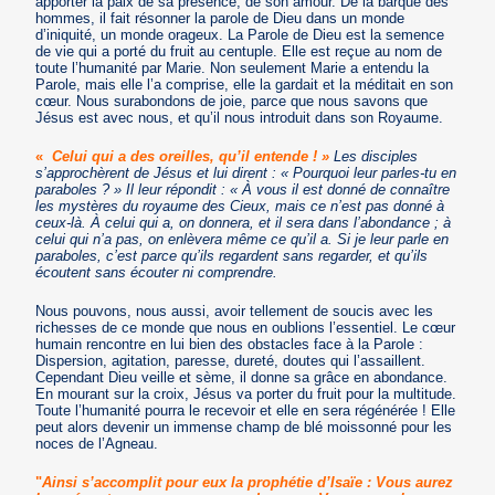
apporter la paix de sa présence, de son amour. De la barque des
hommes, il fait résonner la parole de Dieu dans un monde
d’iniquité, un monde orageux. La Parole de Dieu est la semence
de vie qui a porté du fruit au centuple. Elle est reçue au nom de
toute l’humanité par Marie. Non seulement Marie a entendu la
Parole, mais elle l’a comprise, elle la gardait et la méditait en son
cœur. Nous surabondons de joie, parce que nous savons que
Jésus est avec nous, et qu’il nous introduit dans son Royaume.
«
Celui qui a des oreilles, qu’il entende ! »
Les disciples
s’approchèrent de Jésus et lui dirent : « Pourquoi leur parles-tu en
paraboles ? » Il leur répondit : « À vous il est donné de connaître
les mystères du royaume des Cieux, mais ce n’est pas donné à
ceux-là. À celui qui a, on donnera, et il sera dans l’abondance ; à
celui qui n’a pas, on enlèvera même ce qu’il a. Si je leur parle en
paraboles, c’est parce qu’ils regardent sans regarder, et qu’ils
écoutent sans écouter ni comprendre.
Nous pouvons, nous aussi, avoir tellement de soucis avec les
richesses de ce monde que nous en oublions l’essentiel. Le cœur
humain rencontre en lui bien des obstacles face à la Parole :
Dispersion, agitation, paresse, dureté, doutes qui l’assaillent.
Cependant Dieu veille et sème, il donne sa grâce en abondance.
En mourant sur la croix, Jésus va porter du fruit pour la multitude.
Toute l’humanité pourra le recevoir et elle en sera régénérée ! Elle
peut alors devenir un immense champ de blé moissonné pour les
noces de l’Agneau.
"
Ainsi s’accomplit pour eux la prophétie d’Isaïe : Vous aurez