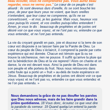
beau écouter, vous ne comprendrez pas. Vous aurez beau
regarder, vous ne verrez pas."
Le cœur de ce peuple s’est
alourdi : ils sont devenus durs d’oreille, ils se sont bouché les
yeux, de peur que leurs yeux ne voient, que leurs oreilles
n’entendent, que leur cœur ne comprenne, qu’ils ne se
convertissent, – et moi, je les guérirai. Mais vous, heureux vos
yeux puisqu’ils voient, et vos oreilles puisqu’elles entendent !
Amen, je vous le dis : beaucoup de prophètes et de justes ont
désiré voir ce que vous voyez, et ne l’ont pas vu, entendre ce que
vous entendez, et ne l’ont pas entendu.
La vie du croyant grandit en paix, joie et douceur si la terre de son
cœur est disposée à se laisser faire par la Parole de Dieu. Le
cœur du peuple de Dieu s’éclaircit, il comprend la parole par cette
expérience qui est donnée. Chacun est témoin que là ou se
trouve la sécheresse, rien ne pousse. Il suffit qu’arrive la pluie qui
est la bénédiction de Dieu et la vie reprend ! Alors on chante et on
danse, la vie est devant nous. Ainsi la parole de Dieu est dans
son peuple et elle portera du fruit. Nous nous retrouvons dans
cette foule qui a porté un « fruit » au-delà de toute espérance en
Jésus. Beaucoup de prophètes et de justes ont désiré voir ce que
vous voyez et ne l’ont pas vu, entendre ce que vous entendez et
ne l’on pas entendu. »
Nous demandons la grâce de ne pas étouffer les paroles
que Dieu nous adresse, mais de les faire grandir dans la
prière quotidienne.
18 Vous donc, écoutez ce que veut dire
la parabole du semeur. 19 Quand quelqu’un entend la parole