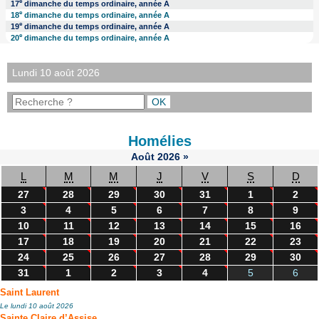
e
17
dimanche du temps ordinaire, année A
e
18
dimanche du temps ordinaire, année A
e
19
dimanche du temps ordinaire, année A
e
20
dimanche du temps ordinaire, année A
Lundi 10 août 2026
Homélies
Août
2026
»
L
M
M
J
V
S
D
27
28
29
30
31
1
2
3
4
5
6
7
8
9
10
11
12
13
14
15
16
17
18
19
20
21
22
23
24
25
26
27
28
29
30
31
1
2
3
4
5
6
Saint Laurent
Le lundi 10 août 2026
Sainte Claire d’Assise.