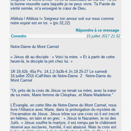
la bonne nouvelle sans laquelle je ne peux vivre. Ta Parole de
vérité semée, m’a enseigné le cœur de Dieu.
Alléluia ! Alléluia !« Seigneur ton amour soit sur nous comme
notre espoir est en toi. » (ps.32,22)
Répondre à ce message
Corentin
15 juillet 2017 21:52
Notre-Dame du Mont Carmel
« Jésus dit au disciple : « Voici ta mère. » Et à partir de cette
heure-là, le disciple la prit chez lui. »
1R 18,42b_45a Ps. 14,1,2-3a3b-4 Jn.19.25-27 Le samedi
16 juillet 2016 iCalFêtes de Notre-Dame. 2 : Notre-Dame du
Mont Carmel
"Or, près de la croix de Jésus se tenait sa mère, avec la sœur
de sa mère, Marie femme de Cléophas, et Marie Madeleine."
L’Évangile, en cette fête de Notre-Dame du Mont Carmel, nous
livre l’Alliance avec Marie, dans la prolongation du mystère de
l’Incarnation de Jésus. Jésus trône sur une croix où il est inscrit
en hébreu, en latin et en grec : « Jésus le Nazaréen, le roi des
Juifs. » Jésus souffre le martyre, il est rompu par le châtiment
réservé aux esclaves, humilié, il est abaissé. Mais la croix est