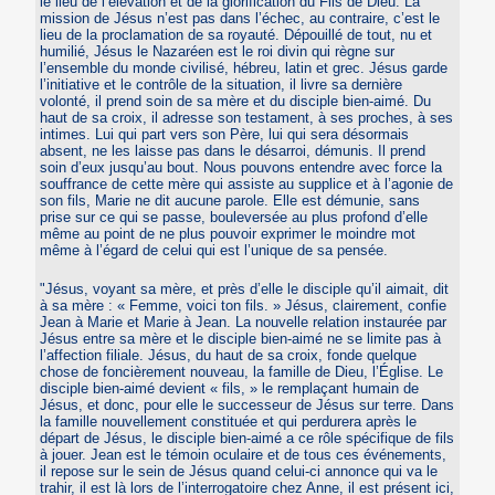
le lieu de l’élévation et de la glorification du Fils de Dieu. La
mission de Jésus n’est pas dans l’échec, au contraire, c’est le
lieu de la proclamation de sa royauté. Dépouillé de tout, nu et
humilié, Jésus le Nazaréen est le roi divin qui règne sur
l’ensemble du monde civilisé, hébreu, latin et grec. Jésus garde
l’initiative et le contrôle de la situation, il livre sa dernière
volonté, il prend soin de sa mère et du disciple bien-aimé. Du
haut de sa croix, il adresse son testament, à ses proches, à ses
intimes. Lui qui part vers son Père, lui qui sera désormais
absent, ne les laisse pas dans le désarroi, démunis. Il prend
soin d’eux jusqu’au bout. Nous pouvons entendre avec force la
souffrance de cette mère qui assiste au supplice et à l’agonie de
son fils, Marie ne dit aucune parole. Elle est démunie, sans
prise sur ce qui se passe, bouleversée au plus profond d’elle
même au point de ne plus pouvoir exprimer le moindre mot
même à l’égard de celui qui est l’unique de sa pensée.
"Jésus, voyant sa mère, et près d’elle le disciple qu’il aimait, dit
à sa mère : « Femme, voici ton fils. » Jésus, clairement, confie
Jean à Marie et Marie à Jean. La nouvelle relation instaurée par
Jésus entre sa mère et le disciple bien-aimé ne se limite pas à
l’affection filiale. Jésus, du haut de sa croix, fonde quelque
chose de foncièrement nouveau, la famille de Dieu, l’Église. Le
disciple bien-aimé devient « fils, » le remplaçant humain de
Jésus, et donc, pour elle le successeur de Jésus sur terre. Dans
la famille nouvellement constituée et qui perdurera après le
départ de Jésus, le disciple bien-aimé a ce rôle spécifique de fils
à jouer. Jean est le témoin oculaire et de tous ces événements,
il repose sur le sein de Jésus quand celui-ci annonce qui va le
trahir, il est là lors de l’interrogatoire chez Anne, il est présent ici,