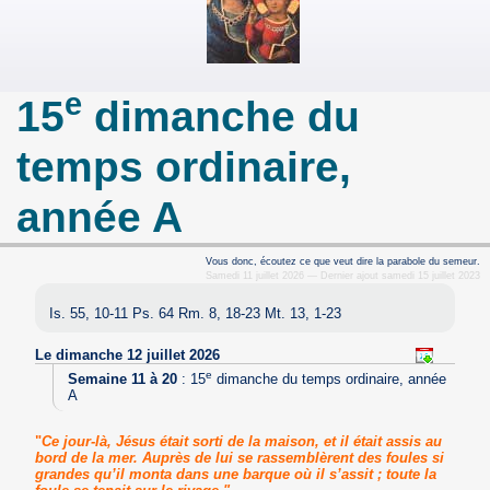
e
15
dimanche du
temps ordinaire,
année A
Vous donc, écoutez ce que veut dire la parabole du semeur.
Samedi 11 juillet 2026 — Dernier ajout samedi 15 juillet 2023
Is. 55, 10-11 Ps. 64 Rm. 8, 18-23 Mt. 13, 1-23
Le dimanche 12 juillet 2026
e
Semaine 11 à 20
:
15
dimanche du temps ordinaire, année
A
"
Ce jour-là, Jésus était sorti de la maison, et il était assis au
bord de la mer. Auprès de lui se rassemblèrent des foules si
grandes qu’il monta dans une barque où il s’assit ; toute la