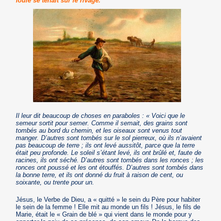
foule se tenait sur le rivage."
Il leur dit beaucoup de choses en paraboles : « Voici que le
semeur sortit pour semer. Comme il semait, des grains sont
tombés au bord du chemin, et les oiseaux sont venus tout
manger. D’autres sont tombés sur le sol pierreux, où ils n’avaient
pas beaucoup de terre ; ils ont levé aussitôt, parce que la terre
était peu profonde. Le soleil s’étant levé, ils ont brûlé et, faute de
racines, ils ont séché. D’autres sont tombés dans les ronces ; les
ronces ont poussé et les ont étouffés. D’autres sont tombés dans
la bonne terre, et ils ont donné du fruit à raison de cent, ou
soixante, ou trente pour un.
Jésus, le Verbe de Dieu, a « quitté » le sein du Père pour habiter
le sein de la femme ! Elle mit au monde un fils ! Jésus, le fils de
Marie, était le « Grain de blé » qui vient dans le monde pour y