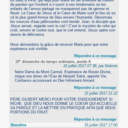
un salut à vivre, qui déjà pour Marie se fait entendre au travers
de paroles qui l’invitent à s’ouvrir à ses lendemains où les
enfants de l’amour partagé ne manqueront pas de germer et
fleurir. Le Cœur de Jésus et le Cœur de Marie sont le lieu où se
vit le plus grand Amour de Dieu envers l’humanité. Désormais
les sources d’eau jaillissantes vont bondir. Jean, le disciple que
Jésus aimait, regarde vers le ciel ! C’est le mystère de celui qui
croit, envers et contre tout, que le ciel entend, Jésus opère son
œuvre de délivrance.
Nous demandons la grâce de recevoir Marie pour que notre
espérance soit vivifiée.
Répondre à ce message
e
15
dimanche du temps ordinaire, année A
16 juillet 2017 07:38, par Noémie
Notre Dame du Mont Carmel, Espérance de Rosée Divine,
irrigue nos âmes de l’Eau de l4esprit Saint, apporte Vie,
Confiance accroissant en Diei Infiniment Aimant.
Répondre à ce message
15 juillet 2017 21:22
PERE GILBERT MERCI POUR VOTRE ENSEIGNEMENT SI
RICHE. QUE DIEU NOUS DONNE LE COEUR QUI ACCUEILLE
SA PAROLE ET LA METTRE EN PRATIQUE AFIN QUE NOUS
PORTIONS DU FRUIT.
Répondre à ce message
Blandine
15 juillet 2017 17:00