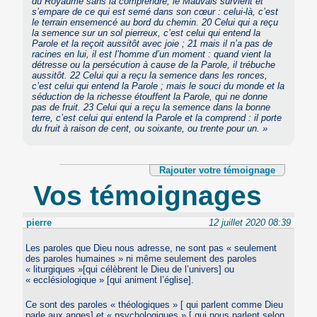
du Royaume sans la comprendre, le Mauvais survient et
s’empare de ce qui est semé dans son cœur : celui-là, c’est
le terrain ensemencé au bord du chemin. 20 Celui qui a reçu
la semence sur un sol pierreux, c’est celui qui entend la
Parole et la reçoit aussitôt avec joie ; 21 mais il n’a pas de
racines en lui, il est l’homme d’un moment : quand vient la
détresse ou la persécution à cause de la Parole, il trébuche
aussitôt. 22 Celui qui a reçu la semence dans les ronces,
c’est celui qui entend la Parole ; mais le souci du monde et la
séduction de la richesse étouffent la Parole, qui ne donne
pas de fruit. 23 Celui qui a reçu la semence dans la bonne
terre, c’est celui qui entend la Parole et la comprend : il porte
du fruit à raison de cent, ou soixante, ou trente pour un. »
Rajouter votre témoignage
Vos témoignages
pierre
12 juillet 2020 08:39
Les paroles que Dieu nous adresse, ne sont pas « seulement
des paroles humaines » ni même seulement des paroles
« liturgiques »[qui célèbrent le Dieu de l’univers] ou
« ecclésiologique » [qui animent l’église].
Ce sont des paroles « théologiques » [ qui parlent comme Dieu
parle aux anges] et « psychologiques » [ qui nous parlent selon