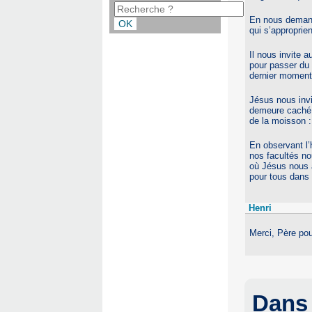
En nous demanda
qui s’approprien
Il nous invite 
pour passer du 
dernier moment
Jésus nous invi
demeure caché a
de la moisson :
En observant l’
nos facultés n
où Jésus nous 
pour tous dans l
Henri
Merci, Père pou
Dans