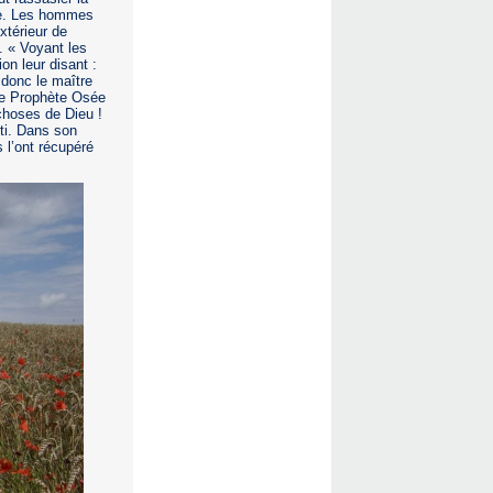
nce. Les hommes
xtérieur de
. « Voyant les
n leur disant :
 donc le maître
Le Prophète Osée
choses de Dieu !
rti. Dans son
s l’ont récupéré