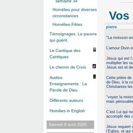
semaine 34
Homélies pour diverses
Vos
circonstances
Homélies-Fêtes
pierre
Témoignages. Le pauvre
"La moisson est
qui guérit
L’amour Divin e
Le Cantique des
Cantiques
Jésus qui est 
multiplier les o
Le chemin de Croix
Jésus est et de
Audios.
Cette prière de
de Dieu, à la c
Enseignements : La
Christianise les
Parole de Dieu
"voyez la moiss
Différents auteurs
mais périssable
Homilies in English
C’est Lui qui n
accomplir des œ
Samedi 8 août 2026
Jésus requiert 
l’Eglise, et qu