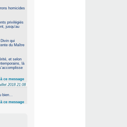
erons homicides
nts privilégiés
nt, jusqu’au
 Divin qui
ttente du Maître
rité, et selon
ntemporains, là
 s’accomplisse
 à ce message
uillet 2018 21:08
du bien…
 à ce message