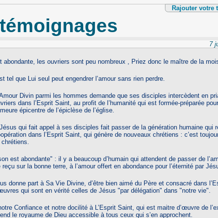
Rajouter votre
 témoignages
7 j
 abondante, les ouvriers sont peu nombreux , Priez donc le maître de la mois
st tel que Lui seul peut engendrer l’amour sans rien perdre.
l’Amour Divin parmi les hommes demande que ses disciples intercèdent en pri
uvriers dans l’Esprit Saint, au profit de l’humanité qui est formée-préparée pour
meure épicentre de l’épiclèse de l’église.
 Jésus qui fait appel à ses disciples fait passer de la génération humaine qui r
oopération dans l’Esprit Saint, qui génère de nouveaux chrétiens : c’est toujour
 chrétiens.
on est abondante" : il y a beaucoup d’humain qui attendent de passer de l’a
 reçu sur la bonne terre, à l’amour offert en abondance pour l’éternité par Jés
ous donne part à Sa Vie Divine, d’être bien aimé du Père et consacré dans l’Es
uvres qui sont en vérité celles de Jésus "par délégation" dans "notre vie".
notre Confiance et notre docilité à L’Esprit Saint, qui est maitre d’œuvre de l’
i rend le royaume de Dieu accessible à tous ceux qui s’en approchent.