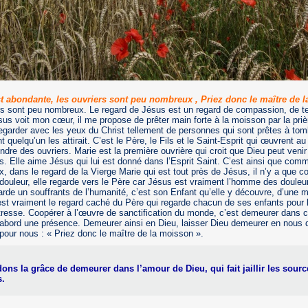
 abondante, les ouvriers sont peu nombreux , Priez donc le maître de l
rs sont peu nombreux. Le regard de Jésus est un regard de compassion, de t
sus voit mon cœur, il me propose de prêter main forte à la moisson par la pri
garder avec les yeux du Christ tellement de personnes qui sont prêtes à to
 quelqu’un les attirait. C’est le Père, le Fils et le Saint-Esprit qui œuvrent a
indre des ouvriers. Marie est la première ouvrière qui croit que Dieu peut veni
s. Elle aime Jésus qui lui est donné dans l’Esprit Saint. C’est ainsi que com
x, dans le regard de la Vierge Marie qui est tout près de Jésus, il n’y a que 
ouleur, elle regarde vers le Père car Jésus est vraiment l’homme des douleur
rde un souffrants de l’humanité, c’est son Enfant qu’elle y découvre, d’une 
st vraiment le regard caché du Père qui regarde chacun de ses enfants pour le
tresse. Coopérer à l’œuvre de sanctification du monde, c’est demeurer dans c
’abord une présence. Demeurer ainsi en Dieu, laisser Dieu demeurer en nous 
e pour nous : « Priez donc le maître de la moisson ».
s la grâce de demeurer dans l’amour de Dieu, qui fait jaillir les sourc
s.