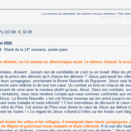
« La moisson est abondante, les ouvriers sont peu nombreux ! Priez donc
Lundi 6 juillet 2026 — Derni
s.113 Mt. 9, 32-38
et 2026
e
4
:
Mardi de la 14
semaine, année paire
n allaient, on lui amena un démoniaque muet. Le démon chassé, le muet
tonnées, disaient : Jamais rien de semblable ne s’est vu en Israël. Mais les ph
par le prince des démons qu’il chasse les démons !" Jésus parcourait les villes
 leurs synagogues, proclamant la Bonne Nouvelle du Royaume.
Jésus veut l
erche sans relâche et de tout son cœur. Un combat se livre en chacun de nou
sissent de vivre avec le menteur plutôt qu’avec Jésus. Dans nos combats, av
os tentations, nous nous rendons compte que nous sommes confrontés aux 
ésus. La Bonne Nouvelle, c’est cet Amour nouveau qui est arrivé jusqu’à no
ant toute maladie et toute infirmité" ! C’est merveilleux de découvrir le cœur
infini du Père. Cet amour du Père nous donne le cœur de Jésus qui délivre t
ant les foules ! » Le regard de Jésus s’étend à l’infini car les foules sont fat
it toutes les villes et les villages, il enseignait dans leurs synagogues, 
du Règne et guérissait toute maladie et toute infirmité.
A la vue des foule
t lassées et abattues, comme des moutons qui n’ont pas de berger."
Jésus peu