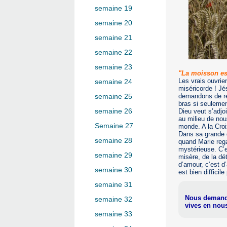
semaine 19
semaine 20
semaine 21
semaine 22
semaine 23
"La moisson est
Les vrais ouvrie
semaine 24
miséricorde ! Jé
demandons de re
semaine 25
bras si seulement
semaine 26
Dieu veut s’adjo
au milieu de nou
Semaine 27
monde. A la Croi
Dans sa grande d
semaine 28
quand Marie rega
mystérieuse. C’e
semaine 29
misère, de la dé
d’amour, c’est d
semaine 30
est bien difficil
semaine 31
Nous demandon
semaine 32
vives en nou
semaine 33