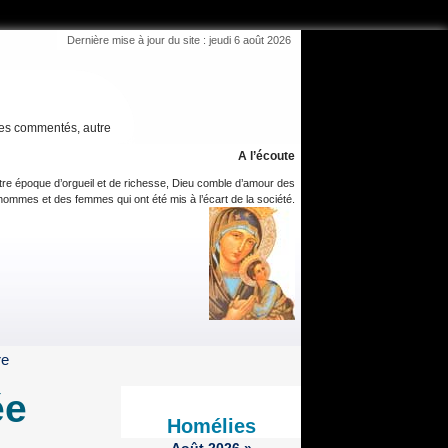
Dernière mise à jour du site : jeudi 6 août 2026
es commentés, autre
A l’écoute
tre époque d’orgueil et de richesse, Dieu comble d’amour des
hommes et des femmes qui ont été mis à l’écart de la société.
re
ée
Homélies
Août
2026
»