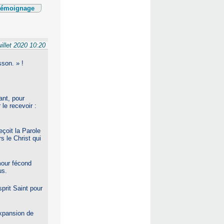
 témoignage
uillet 2020 10:20
son. » !
ant, pour
 le recevoir :
eçoit la Parole
s le Christ qui
mour fécond
us.
prit Saint pour
expansion de