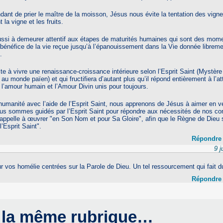
nt de prier le maître de la moisson, Jésus nous évite la tentation des vign
t la vigne et les fruits.
aussi à demeurer attentif aux étapes de maturités humaines qui sont des mome
bénéfice de la vie reçue jusqu’à l’épanouissement dans la Vie donnée libreme
.
te à vivre une renaissance-croissance intérieure selon l’Esprit Saint (Mystère
u monde païen) et qui fructifiera d’autant plus qu’il répond entièrement à l’a
 l’amour humain et l’Amour Divin unis pour toujours.
humanité avec l’aide de l’Esprit Saint, nous apprenons de Jésus à aimer en vé
ous sommes guidés par l’Esprit Saint pour répondre aux nécessités de nos co
appelle à œuvrer "en Son Nom et pour Sa Gloire", afin que le Règne de Dieu
’Esprit Saint".
Répondre
9 j
r vos homélie centrées sur la Parole de Dieu. Un tel ressourcement qui fait 
Répondre
 la même rubrique…