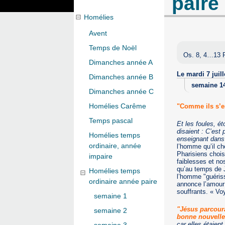
paire
Homélies
Avent
Temps de Noël
Os. 8, 4…13 P
Dimanches année A
Le mardi 7 juill
Dimanches année B
semaine 1
Dimanches année C
Homélies Carême
"Comme ils s’e
Temps pascal
Et les foules, é
disaient : C’est 
Homélies temps
enseignant dans
ordinaire, année
l’homme qu’il ch
Pharisiens choi
impaire
faiblesses et n
qu’au temps de J
Homélies temps
l’homme "guériss
ordinaire année paire
annonce l’amour 
souffrants. « Voy
semaine 1
"Jésus parcoura
semaine 2
bonne nouvelle 
car elles étaien