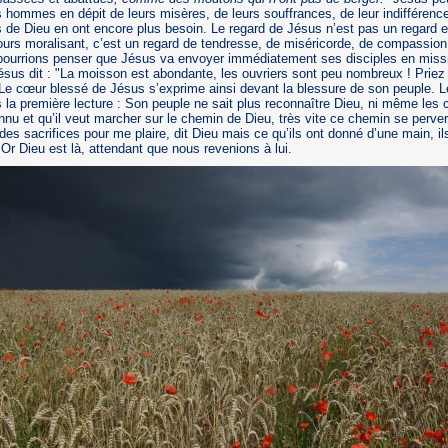
 hommes en dépit de leurs misères, de leurs souffrances, de leur indiffére
s de Dieu en ont encore plus besoin. Le regard de Jésus n’est pas un regard e
cours moralisant, c’est un regard de tendresse, de miséricorde, de compassion
pourrions penser que Jésus va envoyer immédiatement ses disciples en missio
Jésus dit : "La moisson est abondante, les ouvriers sont peu nombreux ! Priez
 Le cœur blessé de Jésus s’exprime ainsi devant la blessure de son peuple. 
 la première lecture : Son peuple ne sait plus reconnaître Dieu, ni même les 
onnu et qu’il veut marcher sur le chemin de Dieu, très vite ce chemin se perve
 des sacrifices pour me plaire, dit Dieu mais ce qu’ils ont donné d’une main, il
 Or Dieu est là, attendant que nous revenions à lui.