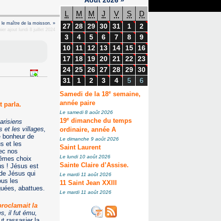
L
M
M
J
V
S
D
 le maître de la moisson. »
27
28
29
30
31
1
2
er ajout lundi 8 juillet 2024
3
4
5
6
7
8
9
10
11
12
13
14
15
16
17
18
19
20
21
22
23
24
25
26
27
28
29
30
31
1
2
3
4
5
6
e
Samedi de la 18
semaine,
année paire
 parla.
Le samedi 8 août 2026
e
19
dimanche du temps
arisiens
 et les villages,
ordinaire, année A
e bonheur de
Le dimanche 9 août 2026
s et les
Saint Laurent
ec nos
Le lundi 10 août 2026
mêmes choix
Sainte Claire d’Assise.
us ! Jésus est
 de Jésus qui
Le mardi 11 août 2026
ous les
11 Saint Jean XXIII
iguées, abattues.
Le mardi 11 août 2026
proclamait la
s, il fut ému,
t rassasier la