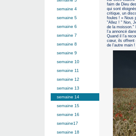
semaine 3
faim de Dieu des
qui sont éloigné
semaine 4
critique, un dis
semaine 5
foules ! » Nous 
"Allez ! " Non, 
semaine 6
de la moisson."
l’a annoncé dans
semaine 7
Quand il l’a rec
cœur, ils offrent
semaine 8
de l’autre main !
semaine 9
semaine 10
semaine 11
semaine 12
semaine 13
semaine 14
semaine 15
semaine 16
semaine17
semaine 18