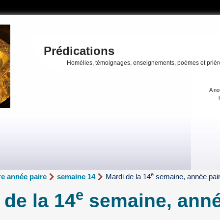
Prédications
Homélies, témoignages, enseignements, poèmes et prièr
A no
e
e année paire
semaine 14
Mardi de la 14
semaine, année pai
e
 de la 14
semaine, ann