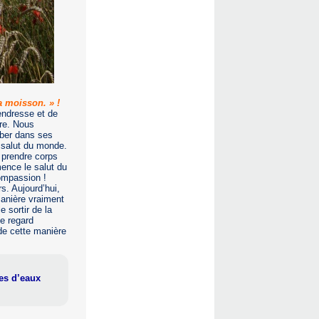
a moisson. » !
endresse et de
ère. Nous
mber dans ses
u salut du monde.
r prendre corps
mence le salut du
compassion !
s. Aujourd’hui,
manière vraiment
 sortir de la
e regard
de cette manière
es d’eaux