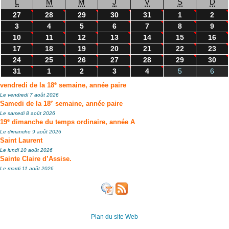
L
M
M
J
V
S
D
27
28
29
30
31
1
2
3
4
5
6
7
8
9
10
11
12
13
14
15
16
17
18
19
20
21
22
23
24
25
26
27
28
29
30
31
1
2
3
4
5
6
e
vendredi de la 18
semaine, année paire
Le vendredi 7 août 2026
e
Samedi de la 18
semaine, année paire
Le samedi 8 août 2026
e
19
dimanche du temps ordinaire, année A
Le dimanche 9 août 2026
Saint Laurent
Le lundi 10 août 2026
Sainte Claire d’Assise.
Le mardi 11 août 2026
Plan du site Web