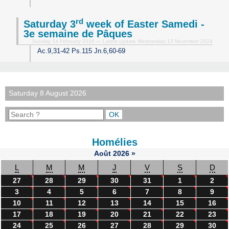
rd
Saturday 3
week of Easter Samedi -
3e semaine de Pâques
Sunday 14 February 2016 — Latest update Wednesday 13 November 2024
Ac.9,31-42 Ps.115 Jn.6,60-69
Saturday 8 August 2026
Homélies
Août
2026
»
L
M
M
J
V
S
D
27
28
29
30
31
1
2
3
4
5
6
7
8
9
10
11
12
13
14
15
16
17
18
19
20
21
22
23
24
25
26
27
28
29
30