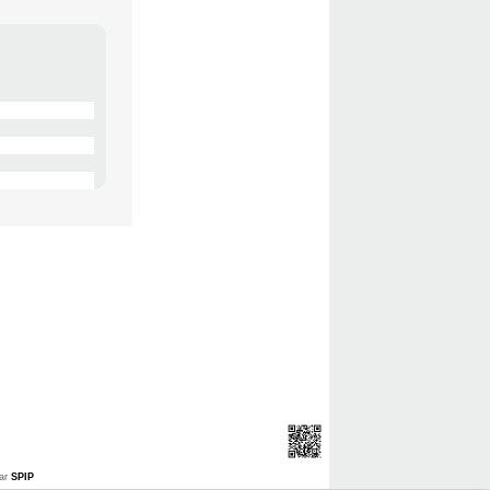
ar
SPIP