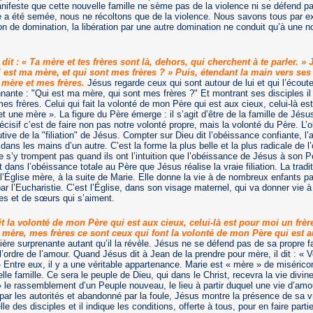
manifeste que cette nouvelle famille ne sème pas de la violence ni se défend pa
e a été semée, nous ne récoltons que de la violence. Nous savons tous par e
on de domination, la libération par une autre domination ne conduit qu’à une n
it : « Ta mère et tes frères sont là, dehors, qui cherchent à te parler. » 
i est ma mère, et qui sont mes frères ? » Puis, étendant la main vers ses 
a mère et mes frères.
Jésus regarde ceux qui sont autour de lui et qui l’écouten
nnante : "Qui est ma mère, qui sont mes frères ?" Et montrant ses disciples il 
es frères. Celui qui fait la volonté de mon Père qui est aux cieux, celui-là es
et une mère ». La figure du Père émerge : il s’agit d’être de la famille de Jésu
décisif c’est de faire non pas notre volonté propre, mais la volonté du Père. L
tive de la "filiation" de Jésus. Compter sur Dieu dit l’obéissance confiante, l’a
dans les mains d’un autre. C’est la forme la plus belle et la plus radicale de 
e s’y trompent pas quand ils ont l’intuition que l’obéissance de Jésus à son P
t dans l’obéissance totale au Père que Jésus réalise la vraie filiation. La tradi
 l’Église mère, à la suite de Marie. Elle donne la vie à de nombreux enfants pa
par l’Eucharistie. C’est l’Église, dans son visage maternel, qui va donner vie 
es et de sœurs qui s’aiment.
ait la volonté de mon Père qui est aux cieux, celui-là est pour moi un frè
mère, mes frères ce sont ceux qui font la volonté de mon Père qui est 
ère surprenante autant qu’il la révèle. Jésus ne se défend pas de sa propre fa
 l’ordre de l’amour. Quand Jésus dit à Jean de la prendre pour mère, il dit : « V
 » Entre eux, il y a une véritable appartenance. Marie est « mère » de miséricor
le famille. Ce sera le peuple de Dieu, qui dans le Christ, recevra la vie divine
 le rassemblement d’un Peuple nouveau, le lieu à partir duquel une vie d’amo
ar les autorités et abandonné par la foule, Jésus montre la présence de sa v
 des disciples et il indique les conditions, offerte à tous, pour en faire partie