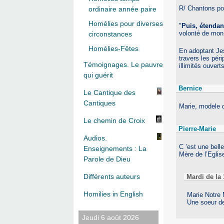
R/ Chantons pou
ordinaire année paire
Homélies pour diverses
"
Puis, étendan
volonté de mon 
circonstances
Homélies-Fêtes
En adoptant Je
travers les péri
Témoignages. Le pauvre
illimités ouvert
qui guérit
Bernice
Le Cantique des
Cantiques
Marie, modele d
Le chemin de Croix
Pierre-Marie
Audios.
C ’est une bell
Enseignements : La
Mère de l’Eglis
Parole de Dieu
Différents auteurs
Mardi de la 
Homilies in English
Marie Notre 
Une soeur d
Jeudi 6 août 2026