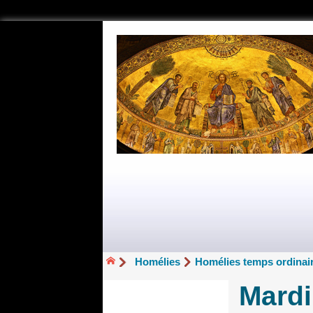
Homélies
Homélies temps ordinair
Mardi