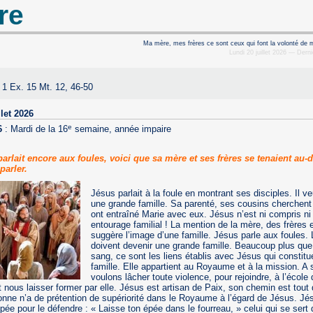
re
Ma mère, mes frères ce sont ceux qui font la volonté de 
Lundi 20 juillet 2026 — Dernie
, 1 Ex. 15 Mt. 12, 46-50
let 2026
e
6
:
Mardi de la 16
semaine, année impaire
lait encore aux foules, voici que sa mère et ses frères se tenaient au-
parler.
Jésus parlait à la foule en montrant ses disciples. Il v
une grande famille. Sa parenté, ses cousins cherchent à 
ont entraîné Marie avec eux. Jésus n’est ni compris ni
entourage familial ! La mention de la mère, des frères
suggère l’image d’une famille. Jésus parle aux foules. 
doivent devenir une grande famille. Beaucoup plus que 
sang, ce sont les liens établis avec Jésus qui constitu
famille. Elle appartient au Royaume et à la mission. A 
voulons lâcher toute violence, pour rejoindre, à l’école 
 nous laisser former par elle. Jésus est artisan de Paix, son chemin est tout d
ne n’a de prétention de supériorité dans le Royaume à l’égard de Jésus. Jésu
pée pour le défendre : « Laisse ton épée dans le fourreau, » celui qui se sert d