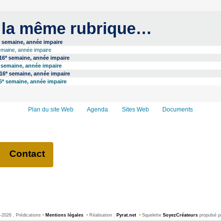
 la même rubrique…
e
semaine, année impaire
maine, année impaire
e
16
semaine, année impaire
semaine, année impaire
e
 16
semaine, année impaire
e
6
semaine, année impaire
Plan du site Web
Agenda
Sites Web
Documents
Contact
2026 , Prédications
•
Mentions légales
•
Réalisation :
Pyrat.net
•
Squelette
SoyezCréateurs
propulsé p