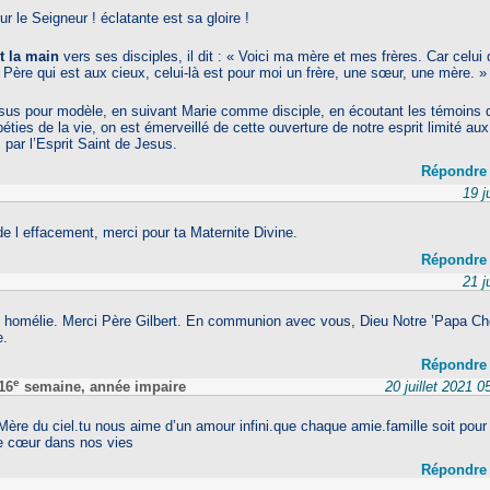
r le Seigneur ! éclatante est sa gloire !
t la main
vers ses disciples, il dit : « Voici ma mère et mes frères. Car celui q
Père qui est aux cieux, celui-là est pour moi un frère, une sœur, une mère. »
sus pour modèle, en suivant Marie comme disciple, en écoutant les témoins d
péties de la vie, on est émerveillé de cette ouverture de notre esprit limité au
s par l’Esprit Saint de Jesus.
Répondre
19 j
e l effacement, merci pour ta Maternite Divine.
Répondre
21 j
e homélie. Merci Père Gilbert. En communion avec vous, Dieu Notre ’Papa Ché
e.
Répondre
e
16
semaine, année impaire
20 juillet 2021 
Mère du ciel.tu nous aime d’un amour infini.que chaque amie.famille soit pour 
e cœur dans nos vies
Répondre