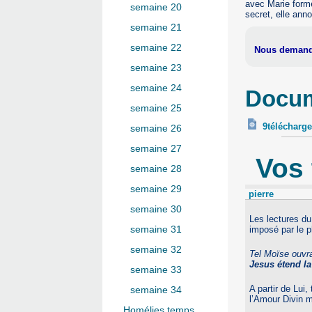
avec Marie forme
semaine 20
secret, elle ann
semaine 21
semaine 22
Nous demando
semaine 23
semaine 24
Docum
semaine 25
9télécharge
semaine 26
semaine 27
Vos
semaine 28
semaine 29
pierre
semaine 30
Les lectures du
semaine 31
imposé par le 
semaine 32
Tel Moïse ouvra
Jesus étend l
semaine 33
A partir de Lui,
semaine 34
l’Amour Divin 
Homélies temps