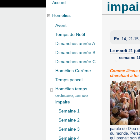
impai
Accueil
Homélies
Avent
Temps de Noël
Ex
. 14, 21-15
Dimanches année A
Le mardi 21 juil
Dimanches année B
semaine 1
Dimanches année C
Homélies Carême
Comme Jésus par
cherchant à lui 
Temps pascal
Homélies temps
ordinaire, année
impaire
Semaine 1
Semaine 2
parole de Dieu et
Semaine 3
du monde. Person
qui prenait son é
Semaine 4