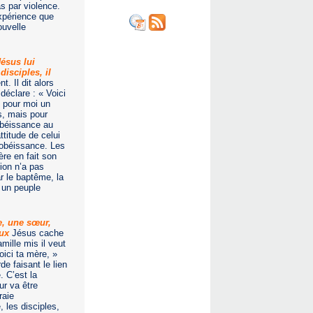
s par violence.
xpérience que
ouvelle
Jésus lui
disciples, il
t. Il dit alors
déclare : « Voici
t pour moi un
s, mais pour
’obéissance au
ttitude de celui
l’obéissance. Les
ère en fait son
tion n’a pas
r le baptême, la
à un peuple
re, une sœur,
aux
Jésus cache
mille mis il veut
oici ta mère, »
de faisant le lien
. C’est la
ur va être
raie
, les disciples,