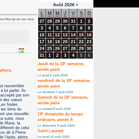
Août
2026
»
L
M
M
J
V
S
D
mon Père qui est aux cieux.
27
28
29
30
31
1
2
r ajout lundi 19 juillet 2021
3
4
5
6
7
8
9
10
11
12
13
14
15
16
17
18
19
20
21
22
23
24
25
26
27
28
29
30
31
1
2
3
4
5
6
e
Jeudi de la 18
semaine,
année paire
dehors,
Le jeudi 6 août 2026
e
vendredi de la 18
semaine,
eut rassembler
année paire
lui parler. Ils
Le vendredi 7 août 2026
 accepté par son
e
Samedi de la 18
semaine,
 et des sœurs
année paire
Les foules
les liens du
Le samedi 8 août 2026
e
ent une nouvelle
19
dimanche du temps
sa suite, nous
ordinaire, année A
de Marie, la
Le dimanche 9 août 2026
ifférent de celui
Saint Laurent
s dit à Pierre
e l’épée, périra
Le lundi 10 août 2026