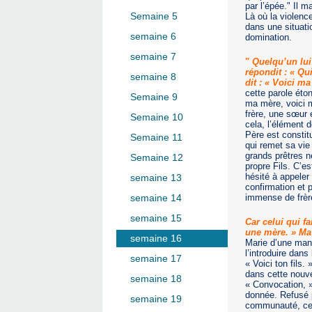
par l’épée." Il 
Semaine 5
Là où la violenc
dans une situati
semaine 6
domination.
semaine 7
"
Quelqu’un lui d
répondit : « Qu
semaine 8
dit : « Voici m
cette parole éto
Semaine 9
ma mère, voici m
frère, une sœur 
Semaine 10
cela, l’élément 
Père est constitu
Semaine 11
qui remet sa vie 
grands prêtres n
Semaine 12
propre Fils. C’es
hésité à appeler
semaine 13
confirmation et 
immense de frèr
semaine 14
semaine 15
Car celui qui f
une mère. » Ma 
semaine 16
Marie d’une mani
l’introduire dans
semaine 17
« Voici ton fils.
dans cette nouvel
semaine 18
« Convocation, »
donnée. Refusé p
semaine 19
communauté, celle