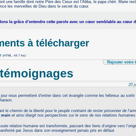
nt une famille dont notre Père des Cieux est l’Abba, le papa chéri. Marie res
once les merveilles de Dieu dans le secret du cœur.
ns la grâce d’entendre cette parole avec un cœur semblable au cœur d
ents à télécharger
r
(HTML, 44.7 kio)
Rajouter votre
 témoignages
20 j
 jour nous permettent d’entrer dans cet évangile comme les hébreux au sortir
pharaon.
nt le chemin de la liberté pour le peuple contraint de rester prisonnier de l’a
a main
et ainsi élargit nos perspectives sur le sens de nos relations humaines
 toute relation humaine est transformée, passant des liens d’origine vers l’origi
manifesté par Jesus dans son enseignement jamais pris en défaut.