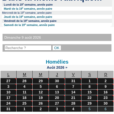
e
Lundi de la 19
semaine, année paire
e
Mardi de la 19
semaine, année paire
e
Mercredi de la 19
semaine, année paire
e
Jeudi de la 19
semaine, année paire
e
Vendredi de la 19
semaine, année paire
e
Samedi de la 19
semaine, année paire
Dimanche 9 août 2026
Homélies
Août
2026
»
L
M
M
J
V
S
D
27
28
29
30
31
1
2
3
4
5
6
7
8
9
10
11
12
13
14
15
16
17
18
19
20
21
22
23
24
25
26
27
28
29
30
31
1
2
3
4
5
6