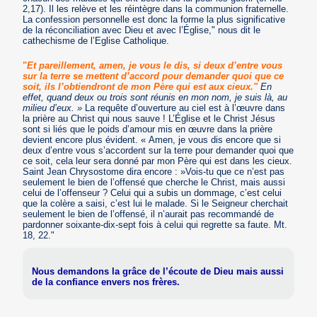
2,17). Il les relève et les réintègre dans la communion fraternelle.
La confession personnelle est donc la forme la plus significative
de la réconciliation avec Dieu et avec l’Église," nous dit le
cathechisme de l’Eglise Catholique.
"
Et pareillement, amen, je vous le dis, si deux d’entre vous
sur la terre se mettent d’accord pour demander quoi que ce
soit, ils l’obtiendront de mon Père qui est aux cieux."
En
effet, quand deux ou trois sont réunis en mon nom, je suis là, au
milieu d’eux. »
La requête d’ouverture au ciel est à l’œuvre dans
la prière au Christ qui nous sauve ! L’Église et le Christ Jésus
sont si liés que le poids d’amour mis en œuvre dans la prière
devient encore plus évident. « Amen, je vous dis encore que si
deux d’entre vous s’accordent sur la terre pour demander quoi que
ce soit, cela leur sera donné par mon Père qui est dans les cieux.
Saint Jean Chrysostome dira encore : »Vois-tu que ce n’est pas
seulement le bien de l’offensé que cherche le Christ, mais aussi
celui de l’offenseur ? Celui qui a subis un dommage, c’est celui
que la colère a saisi, c’est lui le malade. Si le Seigneur cherchait
seulement le bien de l’offensé, il n’aurait pas recommandé de
pardonner soixante-dix-sept fois à celui qui regrette sa faute. Mt.
18, 22."
Nous demandons la grâce de l’écoute de Dieu mais aussi
de la confiance envers nos frères.