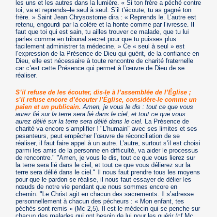
les uns et les autres dans la lumière. « Si ton frère a péché contre
toi, va et reprends–le seul à seul. S’il t’écoute, tu as gagné ton
frère. » Saint Jean Chrysostome dira : « Reprends le. L’autre est
retenu, engourdi par la colère et la honte comme par l’ivresse. Il
faut que toi qui est sain, tu ailles trouver ce malade, que tu lui
parles comme en tribunal secret pour que tu puisses plus
facilement administrer ta médecine. » Ce « seul à seul » est
l’expression de la Présence de Dieu qui guérit, de la confiance en
Dieu, elle est nécessaire à toute rencontre de charité fraternelle
car c’est cette Présence qui permet à l’œuvre de Dieu de se
réaliser.
S’il refuse de les écouter, dis-le à l’assemblée de l’Église ;
s’il refuse encore d’écouter l’Église, considère-le comme un
païen et un publicain.
Amen, je vous le dis : tout ce que vous
aurez lié sur la terre sera lié dans le ciel, et tout ce que vous
aurez délié sur la terre sera délié dans le ciel.
La Présence de
charité va encore s’amplifier ! "L’humain" avec ses limites et ses
pesanteurs, peut empêcher l’œuvre de réconciliation de se
réaliser, il faut faire appel à un autre. L’autre, surtout s’il est choisi
parmi les amis de la personne en difficulté, va aider le processus
de rencontre." "Amen, je vous le dis, tout ce que vous lierez sur
la terre sera lié dans le ciel, et tout ce que vous délierez sur la
terre sera délié dans le ciel." Il nous faut prendre tous les moyens
pour que le pardon se réalise, il nous faut essayer de délier les
nœuds de notre vie pendant que nous sommes encore en
chemin. "Le Christ agit en chacun des sacrements. Il s’adresse
personnellement à chacun des pécheurs : « Mon enfant, tes
péchés sont remis » (Mc 2,5). Il est le médecin qui se penche sur
chacun des malades qui ont besoin de lui pour les guérir (cf Mc