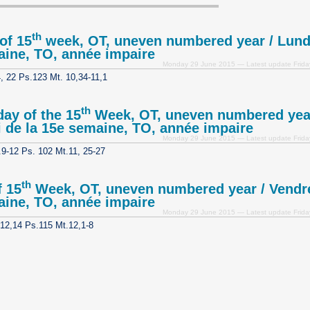
th
of 15
week, OT, uneven numbered year / Lundi
ine, TO, année impaire
Monday 29 June 2015 — Latest update Frid
, 22 Ps.123 Mt. 10,34-11,1
th
ay of the 15
Week, OT, uneven numbered year
 de la 15e semaine, TO, année impaire
Monday 29 June 2015 — Latest update Frid
.9-12 Ps. 102 Mt.11, 25-27
th
f 15
Week, OT, uneven numbered year / Vendre
ine, TO, année impaire
Monday 29 June 2015 — Latest update Frid
-12,14 Ps.115 Mt.12,1-8