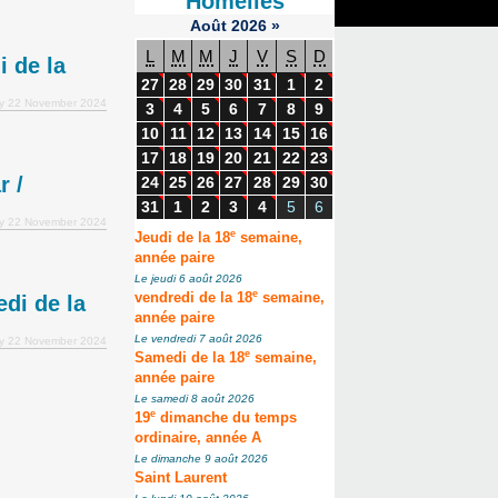
Homélies
Août
2026
»
L
M
M
J
V
S
D
 de la
27
28
29
30
31
1
2
ay 22 November 2024
3
4
5
6
7
8
9
10
11
12
13
14
15
16
17
18
19
20
21
22
23
 /
24
25
26
27
28
29
30
31
1
2
3
4
5
6
ay 22 November 2024
e
Jeudi de la 18
semaine,
année paire
Le jeudi 6 août 2026
e
vendredi de la 18
semaine,
di de la
année paire
Le vendredi 7 août 2026
ay 22 November 2024
e
Samedi de la 18
semaine,
année paire
Le samedi 8 août 2026
e
19
dimanche du temps
ordinaire, année A
Le dimanche 9 août 2026
Saint Laurent