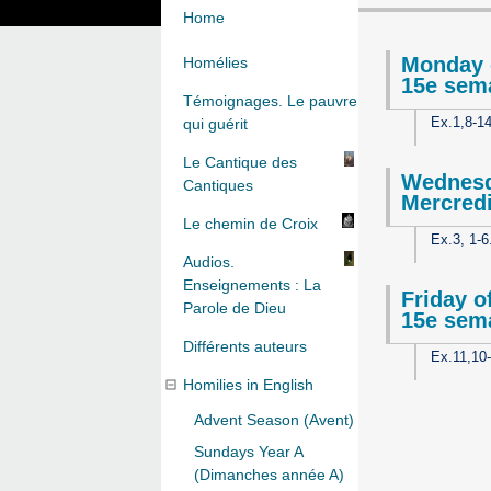
Home
Monday 
Homélies
15e sema
Témoignages. Le pauvre
Ex.1,8-14
qui guérit
Le Cantique des
Wednesd
Cantiques
Mercredi
Le chemin de Croix
Ex.3, 1-6
Audios.
Enseignements : La
Friday o
Parole de Dieu
15e sema
Différents auteurs
Ex.11,10
Homilies in English
Advent Season (Avent)
Sundays Year A
(Dimanches année A)