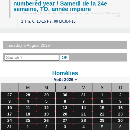
numbered year / Samedi de la 24e
semaine, TO, année impaire
Wednesday 9 September 2015 — Latest update Saturday 23 November
2024
1 Tm. 6, 13-16 Ps. 99 LK.8,4-15
Thursday 6 August 2026
Homélies
Août
2026
»
L
M
M
J
V
S
D
27
28
29
30
31
1
2
3
4
5
6
7
8
9
10
11
12
13
14
15
16
17
18
19
20
21
22
23
24
25
26
27
28
29
30
31
1
2
3
4
5
6