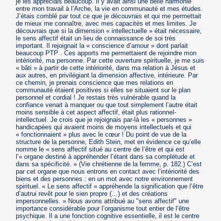
je les appréciais beaucoup. Il y avait ainsi une belle harmonie
entre mon travail à l’Arche, la vie en communauté et mes études.
J’étais comblé par tout ce que je découvrais et qui me permettait
de mieux me connaître, avec mes capacités et mes limites. Je
découvrais que si la dimension « intellectuelle » était nécessaire,
le sens affectif était un lieu de connaissance de soi très
important. Il rejoignait la « conscience d’amour » dont parlait
beaucoup PTP . Ces apports me permettaient de rejoindre mon
intériorité, ma personne. Par cette ouverture spirituelle, je me suis
« bâti » à partir de cette intériorité, dans ma relation à Jésus et
aux autres, en privilégiant la dimension affective, intérieure. Par
ce chemin, je prenais conscience que mes relations en
communauté étaient positives si elles se situaient sur le plan
personnel et cordial ! Je restais très vulnérable quand la
confiance venait à manquer ou que tout simplement l’autre était
moins sensible à cet aspect affectif, était plus rationnel-
intellectuel. Je crois que je rejoignais par-là les « personnes »
handicapées qui avaient moins de moyens intellectuels et qui
« fonctionnaient » plus avec le cœur ! Du point de vue de la
structure de la personne, Edith Stein, met en évidence ce qu’elle
nomme le « sens affectif situé au centre de l’être et qui est
l’« organe destiné à appréhender l’étant dans sa complétude et
dans sa spécificité. » (Vie chrétienne de la femme, p. 182.) C’est
par cet organe que nous entrons en contact avec l’intériorité des
biens et des personnes : en un mot avec notre environnement
spirituel. « Le sens affectif « appréhende la signification que l’être
d’autrui revêt pour le sien propre (…) et des créations
impersonnelles. » Nous avons attribué au "sens affectif" une
importance considérable pour l’organisme tout entier de l’être
psychique. Il a une fonction cognitive essentielle, il est le centre