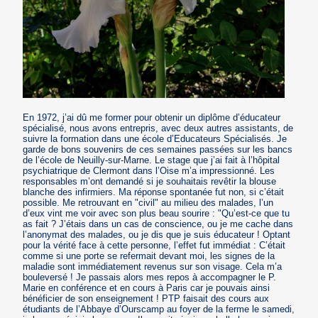
En 1972, j’ai dû me former pour obtenir un diplôme d’éducateur
spécialisé, nous avons entrepris, avec deux autres assistants, de
suivre la formation dans une école d’Educateurs Spécialisés. Je
garde de bons souvenirs de ces semaines passées sur les bancs
de l’école de Neuilly-sur-Marne. Le stage que j’ai fait à l’hôpital
psychiatrique de Clermont dans l’Oise m’a impressionné. Les
responsables m’ont demandé si je souhaitais revêtir la blouse
blanche des infirmiers. Ma réponse spontanée fut non, si c’était
possible. Me retrouvant en "civil" au milieu des malades, l’un
d’eux vint me voir avec son plus beau sourire : "Qu’est-ce que tu
as fait ? J’étais dans un cas de conscience, ou je me cache dans
l’anonymat des malades, ou je dis que je suis éducateur ! Optant
pour la vérité face à cette personne, l’effet fut immédiat : C’était
comme si une porte se refermait devant moi, les signes de la
maladie sont immédiatement revenus sur son visage. Cela m’a
bouleversé ! Je passais alors mes repos à accompagner le P.
Marie en conférence et en cours à Paris car je pouvais ainsi
bénéficier de son enseignement ! PTP faisait des cours aux
étudiants de l’Abbaye d’Ourscamp au foyer de la ferme le samedi,