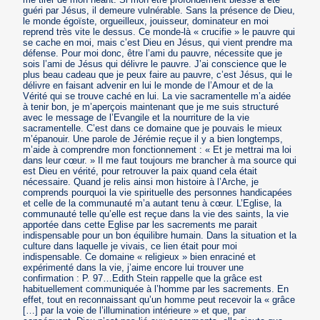
guéri par Jésus, il demeure vulnérable. Sans la présence de Dieu,
le monde égoïste, orgueilleux, jouisseur, dominateur en moi
reprend très vite le dessus. Ce monde-là « crucifie » le pauvre qui
se cache en moi, mais c’est Dieu en Jésus, qui vient prendre ma
défense. Pour moi donc, être l’ami du pauvre, nécessite que je
sois l’ami de Jésus qui délivre le pauvre. J’ai conscience que le
plus beau cadeau que je peux faire au pauvre, c’est Jésus, qui le
délivre en faisant advenir en lui le monde de l’Amour et de la
Vérité qui se trouve caché en lui. La vie sacramentelle m’a aidée
à tenir bon, je m’aperçois maintenant que je me suis structuré
avec le message de l’Evangile et la nourriture de la vie
sacramentelle. C’est dans ce domaine que je pouvais le mieux
m’épanouir. Une parole de Jérémie reçue il y a bien longtemps,
m’aide à comprendre mon fonctionnement : « Et je mettrai ma loi
dans leur cœur. » Il me faut toujours me brancher à ma source qui
est Dieu en vérité, pour retrouver la paix quand cela était
nécessaire. Quand je relis ainsi mon histoire à l’Arche, je
comprends pourquoi la vie spirituelle des personnes handicapées
et celle de la communauté m’a autant tenu à cœur. L’Eglise, la
communauté telle qu’elle est reçue dans la vie des saints, la vie
apportée dans cette Eglise par les sacrements me parait
indispensable pour un bon équilibre humain. Dans la situation et la
culture dans laquelle je vivais, ce lien était pour moi
indispensable. Ce domaine « religieux » bien enraciné et
expérimenté dans la vie, j’aime encore lui trouver une
confirmation : P. 97…Edith Stein rappelle que la grâce est
habituellement communiquée à l’homme par les sacrements. En
effet, tout en reconnaissant qu’un homme peut recevoir la « grâce
[…] par la voie de l’illumination intérieure » et que, par