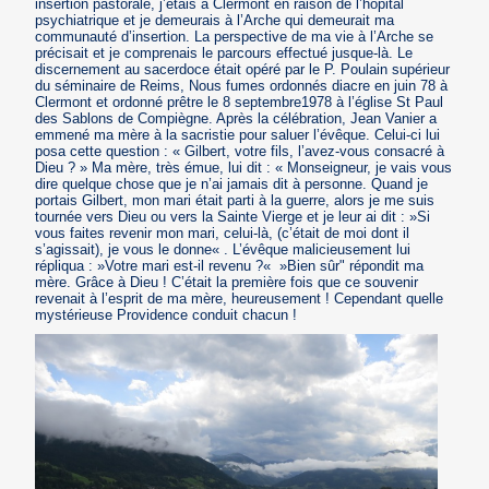
insertion pastorale, j’étais à Clermont en raison de l’hôpital
psychiatrique et je demeurais à l’Arche qui demeurait ma
communauté d’insertion. La perspective de ma vie à l’Arche se
précisait et je comprenais le parcours effectué jusque-là. Le
discernement au sacerdoce était opéré par le P. Poulain supérieur
du séminaire de Reims, Nous fumes ordonnés diacre en juin 78 à
Clermont et ordonné prêtre le 8 septembre1978 à l’église St Paul
des Sablons de Compiègne. Après la célébration, Jean Vanier a
emmené ma mère à la sacristie pour saluer l’évêque. Celui-ci lui
posa cette question : « Gilbert, votre fils, l’avez-vous consacré à
Dieu ? » Ma mère, très émue, lui dit : « Monseigneur, je vais vous
dire quelque chose que je n’ai jamais dit à personne. Quand je
portais Gilbert, mon mari était parti à la guerre, alors je me suis
tournée vers Dieu ou vers la Sainte Vierge et je leur ai dit : »Si
vous faites revenir mon mari, celui-là, (c’était de moi dont il
s’agissait), je vous le donne« . L’évêque malicieusement lui
répliqua : »Votre mari est-il revenu ?« »Bien sûr" répondit ma
mère. Grâce à Dieu ! C’était la première fois que ce souvenir
revenait à l’esprit de ma mère, heureusement ! Cependant quelle
mystérieuse Providence conduit chacun !