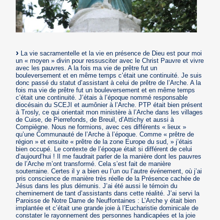
La vie sacramentelle et la vie en présence de Dieu est pour moi
un « moyen » divin pour ressusciter avec le Christ Pauvre et vivre
avec les pauvres. A la fois ma vie de prêtre fut un
bouleversement et en même temps c’était une continuité. Je suis
donc passé du statut d’assistant à celui de prêtre de l’Arche. A la
fois ma vie de prêtre fut un bouleversement et en même temps
c’était une continuité. J’étais à l’époque nommé responsable
diocésain du SCEJI et aumônier à l’Arche. PTP était bien présent
à Trosly, ce qui orientait mon ministère à l’Arche dans les villages
de Cuise, de Pierrefonds, de Breuil, d’Attichy et aussi à
Compiègne. Nous ne formions, avec ces différents « lieux »
qu’une Communauté de l’Arche à l’époque. Comme « prêtre de
région » et ensuite « prêtre de la zone Europe du sud, » j’étais
bien occupé. Le contexte de l’époque était si différent de celui
d’aujourd’hui ! Il me faudrait parler de la manière dont les pauvres
de l’Arche m’ont transformé. Cela s’est fait de manière
souterraine. Certes il y a bien eu l’un ou l’autre événement, où j’ai
pris conscience de manière très réelle de la Présence cachée de
Jésus dans les plus démunis. J’ai été aussi le témoin du
cheminement de tant d’assistants dans cette réalité. J’ai servi la
Paroisse de Notre Dame de Neuffontaines : L’Arche y était bien
implantée et c’était une grande joie à l’Eucharistie dominicale de
constater le rayonnement des personnes handicapées et la joie