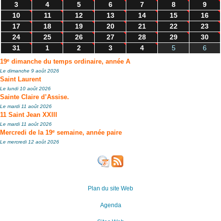
3
4
5
6
7
8
9
10
11
12
13
14
15
16
17
18
19
20
21
22
23
24
25
26
27
28
29
30
31
1
2
3
4
5
6
e
19
dimanche du temps ordinaire, année A
Le dimanche 9 août 2026
Saint Laurent
Le lundi 10 août 2026
Sainte Claire d’Assise.
Le mardi 11 août 2026
11 Saint Jean XXIII
Le mardi 11 août 2026
e
Mercredi de la 19
semaine, année paire
Le mercredi 12 août 2026
Plan du site Web
Agenda