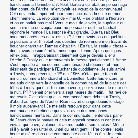
handicapée à Hennebont. A Noel, Barbara qui était un personnage
bien connu de l’Arche, m’envoyait les vœux de la communauté !
Cela deviendra important pour mon choix dans la suite de mon
cheminement. La révolution de « mai 68 » se profilait à l’horizon
et on en parlait pas mal ! Vers le mois de janvier, le supérieur du
séminaire me convoqua pour me persuader qu’il me faudrait
rejoindre le monde ! La surprise était grande. Que faisait Dieu
avec moi après ces deux essais ? Je ne savais pas en quel lieu
je pourrais aller. Il n’était pas question de reprendre mon travail de
boucher charcutier, l’armée c’était fini ! En fait, la seule « chose »
dont j’avais besoin était la messe quotidienne. Apres quelques
réflexions, il m’apparaissait clairement que je devais aller à
l’Arche à Trosly ou je retrouverais la messe quotidienne ! L’Arche
s’est imposée à moi comme communauté chrétienne, et mon
désir était de participer à l’Eucharistie quotidienne. Je suis arrivé
er
à Trosly, sans prévenir, le 1
mai 1966, c’était par le train de
minuit, comme à Montbard et à Bonnelles. Cette fois encore, je
me suis dirigé vers la chapelle de la communauté de la place des
fêtes à Trosly qui était toujours ouverte, pour y passer le reste de
la nuit. PTP venait prier vers à sept heures du matin, il fut ravi de
me revoir. C’est alors que j’ai commencé mes débuts à Trosly,
d’abord au foyer de l’Arche. Rien n’avait changé depuis le stage,
9 mois auparavant ! Je me suis retrouvé pour dans cette
communauté chrétienne qui vivait avec des personnes
handicapées mentales. Dans la communauté, j’entendais parler
de Jésus dans le pauvre et cela m’agaçait beaucoup car je ne
voyais que bave, violence et autres réalités semblables ! Même
si il y avait bien untel ou untel qui était gentil ! Par contre j’étais
heureux d’être dans une communauté dont Jésus était le centre.