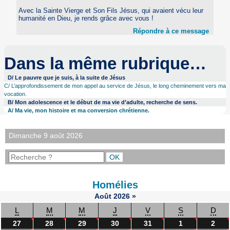
Avec la Sainte Vierge et Son Fils Jésus, qui avaient vécu leur
humanité en Dieu, je rends grâce avec vous !
Répondre à ce message
Dans la même rubrique…
D/ Le pauvre que je suis, à la suite de Jésus
C/ L’approfondissement de mon appel au service de Jésus, le long cheminement vers ma
vocation.
B/ Mon adolescence et le début de ma vie d’adulte, recherche de sens.
A/ Ma vie, mon histoire et ma conversion chrétienne.
Dimanche 9 août 2026
Homélies
Août
2026
»
L
M
M
J
V
S
D
27
28
29
30
31
1
2