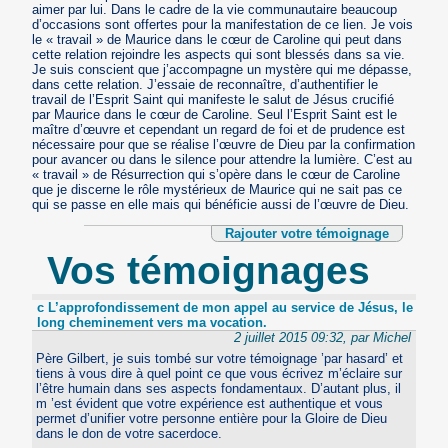
aimer par lui. Dans le cadre de la vie communautaire beaucoup
d’occasions sont offertes pour la manifestation de ce lien. Je vois
le « travail » de Maurice dans le cœur de Caroline qui peut dans
cette relation rejoindre les aspects qui sont blessés dans sa vie.
Je suis conscient que j’accompagne un mystère qui me dépasse,
dans cette relation. J’essaie de reconnaître, d’authentifier le
travail de l’Esprit Saint qui manifeste le salut de Jésus crucifié
par Maurice dans le cœur de Caroline. Seul l’Esprit Saint est le
maître d’œuvre et cependant un regard de foi et de prudence est
nécessaire pour que se réalise l’œuvre de Dieu par la confirmation
pour avancer ou dans le silence pour attendre la lumière. C’est au
« travail » de Résurrection qui s’opère dans le cœur de Caroline
que je discerne le rôle mystérieux de Maurice qui ne sait pas ce
qui se passe en elle mais qui bénéficie aussi de l’œuvre de Dieu.
Rajouter votre témoignage
Vos témoignages
c L’approfondissement de mon appel au service de Jésus, le
long cheminement vers ma vocation.
2 juillet 2015 09:32, par Michel
Père Gilbert, je suis tombé sur votre témoignage ’par hasard’ et
tiens à vous dire à quel point ce que vous écrivez m’éclaire sur
l’être humain dans ses aspects fondamentaux. D’autant plus, il
m ’est évident que votre expérience est authentique et vous
permet d’unifier votre personne entière pour la Gloire de Dieu
dans le don de votre sacerdoce.