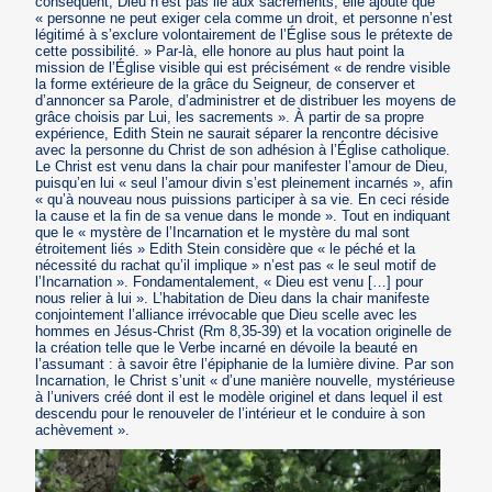
conséquent, Dieu n’est pas lié aux sacrements, elle ajoute que
« personne ne peut exiger cela comme un droit, et personne n’est
légitimé à s’exclure volontairement de l’Église sous le prétexte de
cette possibilité. » Par-là, elle honore au plus haut point la
mission de l’Église visible qui est précisément « de rendre visible
la forme extérieure de la grâce du Seigneur, de conserver et
d’annoncer sa Parole, d’administrer et de distribuer les moyens de
grâce choisis par Lui, les sacrements ». À partir de sa propre
expérience, Edith Stein ne saurait séparer la rencontre décisive
avec la personne du Christ de son adhésion à l’Église catholique.
Le Christ est venu dans la chair pour manifester l’amour de Dieu,
puisqu’en lui « seul l’amour divin s’est pleinement incarnés », afin
« qu’à nouveau nous puissions participer à sa vie. En ceci réside
la cause et la fin de sa venue dans le monde ». Tout en indiquant
que le « mystère de l’Incarnation et le mystère du mal sont
étroitement liés » Edith Stein considère que « le péché et la
nécessité du rachat qu’il implique » n’est pas « le seul motif de
l’Incarnation ». Fondamentalement, « Dieu est venu […] pour
nous relier à lui ». L’habitation de Dieu dans la chair manifeste
conjointement l’alliance irrévocable que Dieu scelle avec les
hommes en Jésus-Christ (Rm 8,35-39) et la vocation originelle de
la création telle que le Verbe incarné en dévoile la beauté en
l’assumant : à savoir être l’épiphanie de la lumière divine. Par son
Incarnation, le Christ s’unit « d’une manière nouvelle, mystérieuse
à l’univers créé dont il est le modèle originel et dans lequel il est
descendu pour le renouveler de l’intérieur et le conduire à son
achèvement ».