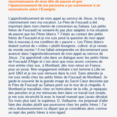
reconnaissance de mon être de pauvre et que
l’épanouissement de ma personne a pu commencer à se
reconstruire selon l’Evangile.
L’approfondissement de mon appel au service de Jésus, le long
cheminement vers ma vocation. Le Père de Foucault a été
important dans mon chemin de conversion au Sahara. Les petits
frères de Foucauld ne seraient-ils pas plus adaptés à ma situation
de pauvre que les Pères blancs ? J’étais au contact des petits
frères de Foucauld et je me suis posé la question de mon appel
liée à nouveau à ma condition de « pauvre ». Les Pères blancs
étaient surtout de « milieu » plutôt bourgeois, cultivé, et je venais
du monde ouvrier ! Il me fallait entreprendre un discernement pour
avancer dans l’approfondissement de mon appel au service de
Jésus. J’ai approfondi cela dans un dialogue avec les petits frères
de Foucauld d’Alger et c’est ainsi que nous avons convenu de
mon entrée chez eux, à Montbard, dès mon retour en France,
pour un essai. Mon engagement militaire s’est terminé à Lille en
avril 1963 et je me suis retrouvé dans le civil. Sans attendre je
me suis rendu chez les petits frères de Foucault de Montbard. Je
garde le souvenir de la grande image du Sacré Cœur dessinée par
le Père de Foucault au Sahara peint sur le mur de la chapelle. A
Montbard je travaillais chez un horticulteur de la ville, je repiquais
des pensées et je me retrouvais bien dans ce travail tout simple,
je me suis réconcilié là avec le travail manuel que j’avais dévalué.
Six mois plus tard, le supérieur, D. Voillaume, me proposait d’aller
faire des études plutôt que poursuivre chez les petits frères ! J’ai
vécu douloureusement ce départ que je considérais alors comme
un rejet des petits frères à mon égard.