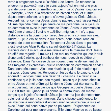
reste à progresser avec « l’altérité » de l’autre. Je ressens là
encore ma pauvreté, mais je sens aujourd’hui en moi une plus
grande ouverture et un meilleur accueil ! Là où j’avais toujours été
« inadapté, » face à la différence de niveau social et culturel
depuis mon enfance, une porte s’ouvre grâce au Christ Jésus.
Aujourd’hui, rencontrer Jésus dans le pauvre, c’est laisser André
St. me rejoindre dans la pauvreté de ma personne, là où je suis
en communion avec la personne de Jésus. Après la communion
André me chante à l’oreille « …Gilbert mignon. » Il n’y a pas
distance entre la communion avec Jésus et la communion avec
André. Si je le croise dans la rue après, nous demeurons au
niveau de cette communion. Rencontrer Jésus dans le pauvre,
c’est rejoindre Alain R. dans sa vulnérabilité à l’hôpital. La
manière dont il m’accueille me révèle alors la manière dont Jésus
crucifié me regarde. Il trouve-t-il en moi un réconfort qui est le fruit
d’une amitié réelle, quel bonheur de nous recevoir et d’être en
présence. Dans l’angoisse de son cœur, dans le dénuement de
ses moyens d’expression, quelle épaisseur de communion se vit !
Dans son dénuement, Alain me révèle la qualité de relation que
j’ai avec Jésus crucifié. Rencontrer Jésus dans le pauvre, c’est
accueillir Georges dans son désir d’Eucharistie. Le désir et la
confiance que je lis dans son regard, l’union que je sens chez lui
entre Jésus et moi prêtre qui lui donne Jésus est étonnante. En
m’accueillant, j’ai conscience que Georges accueille Jésus, pour
lui c’est très lié. Quand je lui donne la communion, en même
temps que la joie d’accueillir Jésus je sens sa joie de rencontrer
celui qui lui donne la communion. Dans chaque expérience, le
pauvre que je rencontre est en lien avec le pauvre que je suis et
avec Jésus qui nous sauve par sa pauvreté. L’expérience de
Caroline est pour moi surprenante. Elle aime Maurice et se laisse