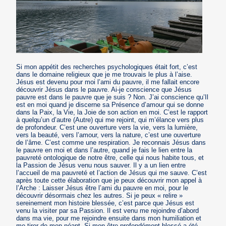
Si mon appétit des recherches psychologiques était fort, c’est
dans le domaine religieux que je me trouvais le plus à l’aise.
Jésus est devenu pour moi l’ami du pauvre, il me fallait encore
découvrir Jésus dans le pauvre. Ai-je conscience que Jésus
pauvre est dans le pauvre que je suis ? Non. J’ai conscience qu’Il
est en moi quand je discerne sa Présence d’amour qui se donne
dans la Paix, la Vie, la Joie de son action en moi. C’est le rapport
à quelqu’un d’autre (Autre) qui me rejoint, qui m’élance vers plus
de profondeur. C’est une ouverture vers la vie, vers la lumière,
vers la beauté, vers l’amour, vers la nature, c’est une ouverture
de l’âme. C’est comme une respiration. Je reconnais Jésus dans
le pauvre en moi et dans l’autre, quand je fais le lien entre la
pauvreté ontologique de notre être, celle qui nous habite tous, et
la Passion de Jésus venu nous sauver. Il y a un lien entre
l’accueil de ma pauvreté et l’action de Jésus qui me sauve. C’est
après toute cette élaboration que je peux découvrir mon appel à
l’Arche : Laisser Jésus être l’ami du pauvre en moi, pour le
découvrir désormais chez les autres. Si je peux « relire »
sereinement mon histoire blessée, c’est parce que Jésus est
venu la visiter par sa Passion. Il est venu me rejoindre d’abord
dans ma vie, pour me rejoindre ensuite dans mon humiliation et
me tirer de mon néant. Si mon être profondément blessé a été