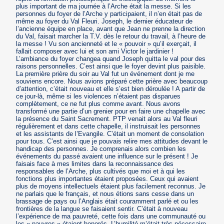
plus important de ma journée à l’Arche était la messe. Si les
personnes du foyer de l’Arche y participaient, il n’en était pas de
même au foyer du Val Fleuri. Joseph, le dernier éducateur de
l’ancienne équipe en place, avant que Jean ne prenne la direction
du Val, faisait marcher la T.V. dès le retour du travail, à l’heure de
la messe ! Vu son ancienneté et le « pouvoir » qu’il exerçait, il
fallait composer avec lui et son ami Victor le jardinier !
L’ambiance du foyer changea quand Joseph quitta le val pour des
raisons personnelles. C’est ainsi que le foyer devint plus paisible.
La première prière du soir au Val fut un événement dont je me
souviens encore. Nous avions préparé cette prière avec beaucoup
d’attention, c’était nouveau et elle s’est bien déroulée ! A partir de
ce jour-là, même si les violences n’étaient pas disparues
complètement, ce ne fut plus comme avant. Nous avons
transformé une partie d’un grenier pour en faire une chapelle avec
la présence du Saint Sacrement. PTP venait alors au Val fleuri
régulièrement et dans cette chapelle, il instruisait les personnes
et les assistants de l’Evangile. C’était un moment de consolation
pour tous. C’est ainsi que je pouvais relire mes attitudes devant le
handicap des personnes. Je comprenais alors combien les
événements du passé avaient une influence sur le présent ! Je
faisais face à mes limites dans la reconnaissance des
responsables de l’Arche, plus cultivés que moi et à qui les
fonctions plus importantes étaient proposées. Ceux qui avaient
plus de moyens intellectuels étaient plus facilement reconnus. Je
ne parlais que le français, et nous étions sans cesse dans un
brassage de pays ou l’Anglais était couramment parlé et ou les
frontières de la langue se faisaient sentir. C’était à nouveau
l’expérience de ma pauvreté, cette fois dans une communauté ou
les « pauvres » étaient honorés. L’humilité m’était très nécessaire