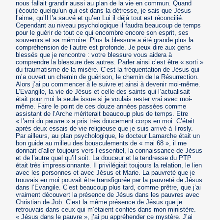
nous fallait grandir aussi au plan de la vie en commun. Quand
j’écoute quelqu’un qui est dans la détresse, je sais que Jésus
l’aime, qu’Il l’a sauvé et qu’en Lui il déjà tout est réconcilié.
Cependant au niveau psychologique il faudra beaucoup de temps
pour le guérir de tout ce qui encombre encore son esprit, ses
souvenirs et sa mémoire. Plus la blessure a été grande plus la
compréhension de l’autre est profonde. Je peux dire aux gens
blessés que je rencontre : votre blessure vous aidera à
comprendre la blessure des autres. Parler ainsi c’est être « sorti »
du traumatisme de la misère. C’est la fréquentation de Jésus qui
m’a ouvert un chemin de guérison, le chemin de la Résurrection.
Alors j’ai pu commencer à le suivre et ainsi à devenir moi-même.
L’Evangile, la vie de Jésus et celle des saints qui l’actualisait
était pour moi la seule issue si je voulais rester vrai avec moi-
même. Faire le point de ces douze années passées comme
assistant de l’Arche mériterait beaucoup plus de temps. Etre
« l’ami du pauvre » a pris très doucement corps en moi. C’était
après deux essais de vie religieuse que je suis arrivé à Trosly.
Par ailleurs, au plan psychologique, le docteur Lamarche était un
bon guide au milieu des bousculements de « mai 68 », il me
donnait d’aller toujours vers l’essentiel, la connaissance de Jésus
et de l’autre quel qu’il soit. La douceur et la tendresse du PTP
était très impressionnante. Il privilégiait toujours la relation, le lien
avec les personnes et avec Jésus et Marie. La pauvreté que je
trouvais en moi pouvait être transfigurée par la pauvreté de Jésus
dans l’Evangile. C’est beaucoup plus tard, comme prêtre, que j’ai
vraiment découvert la présence de Jésus dans les pauvres avec
Christian de Job. C’est la même présence de Jésus que je
retrouvais dans ceux qui m’étaient confiés dans mon ministère.
« Jésus dans le pauvre », j’ai pu appréhender ce mystère. J’ai