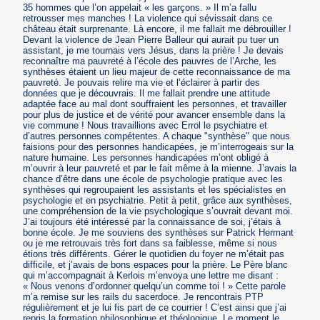
35 hommes que l’on appelait « les garçons. » Il m’a fallu
retrousser mes manches ! La violence qui sévissait dans ce
château était surprenante. Là encore, il me fallait me débrouiller !
Devant la violence de Jean Pierre Balleur qui aurait pu tuer un
assistant, je me tournais vers Jésus, dans la prière ! Je devais
reconnaître ma pauvreté à l’école des pauvres de l’Arche, les
synthèses étaient un lieu majeur de cette reconnaissance de ma
pauvreté. Je pouvais relire ma vie et l’éclairer à partir des
données que je découvrais. Il me fallait prendre une attitude
adaptée face au mal dont souffraient les personnes, et travailler
pour plus de justice et de vérité pour avancer ensemble dans la
vie commune ! Nous travaillions avec Errol le psychiatre et
d’autres personnes compétentes. A chaque "synthèse" que nous
faisions pour des personnes handicapées, je m’interrogeais sur la
nature humaine. Les personnes handicapées m’ont obligé à
m’ouvrir à leur pauvreté et par le fait même à la mienne. J’avais la
chance d’être dans une école de psychologie pratique avec les
synthèses qui regroupaient les assistants et les spécialistes en
psychologie et en psychiatrie. Petit à petit, grâce aux synthèses,
une compréhension de la vie psychologique s’ouvrait devant moi.
J’ai toujours été intéressé par la connaissance de soi, j’étais à
bonne école. Je me souviens des synthèses sur Patrick Hermant
ou je me retrouvais très fort dans sa faiblesse, même si nous
étions très différents. Gérer le quotidien du foyer ne m’était pas
difficile, et j’avais de bons espaces pour la prière. Le Père blanc
qui m’accompagnait à Kerlois m’envoya une lettre me disant :
« Nous venons d’ordonner quelqu’un comme toi ! » Cette parole
m’a remise sur les rails du sacerdoce. Je rencontrais PTP
régulièrement et je lui fis part de ce courrier ! C’est ainsi que j’ai
repris la formation philosophique et théologique. Le moment le