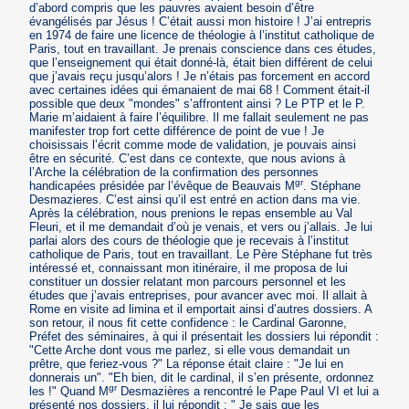
d’abord compris que les pauvres avaient besoin d’être
évangélisés par Jésus ! C’était aussi mon histoire ! J’ai entrepris
en 1974 de faire une licence de théologie à l’institut catholique de
Paris, tout en travaillant. Je prenais conscience dans ces études,
que l’enseignement qui était donné-là, était bien différent de celui
que j’avais reçu jusqu’alors ! Je n’étais pas forcement en accord
avec certaines idées qui émanaient de mai 68 ! Comment était-il
possible que deux "mondes" s’affrontent ainsi ? Le PTP et le P.
Marie m’aidaient à faire l’équilibre. Il me fallait seulement ne pas
manifester trop fort cette différence de point de vue ! Je
choisissais l’écrit comme mode de validation, je pouvais ainsi
être en sécurité. C’est dans ce contexte, que nous avions à
l’Arche la célébration de la confirmation des personnes
gr
handicapées présidée par l’évêque de Beauvais M
. Stéphane
Desmazieres. C’est ainsi qu’il est entré en action dans ma vie.
Après la célébration, nous prenions le repas ensemble au Val
Fleuri, et il me demandait d’où je venais, et vers ou j’allais. Je lui
parlai alors des cours de théologie que je recevais à l’institut
catholique de Paris, tout en travaillant. Le Père Stéphane fut très
intéressé et, connaissant mon itinéraire, il me proposa de lui
constituer un dossier relatant mon parcours personnel et les
études que j’avais entreprises, pour avancer avec moi. Il allait à
Rome en visite ad limina et il emportait ainsi d’autres dossiers. A
son retour, il nous fit cette confidence : le Cardinal Garonne,
Préfet des séminaires, à qui il présentait les dossiers lui répondit :
"Cette Arche dont vous me parlez, si elle vous demandait un
prêtre, que feriez-vous ?" La réponse était claire : "Je lui en
donnerais un". "Eh bien, dit le cardinal, il s’en présente, ordonnez
gr
les !" Quand M
Desmazières a rencontré le Pape Paul VI et lui a
présenté nos dossiers, il lui répondit : " Je sais que les