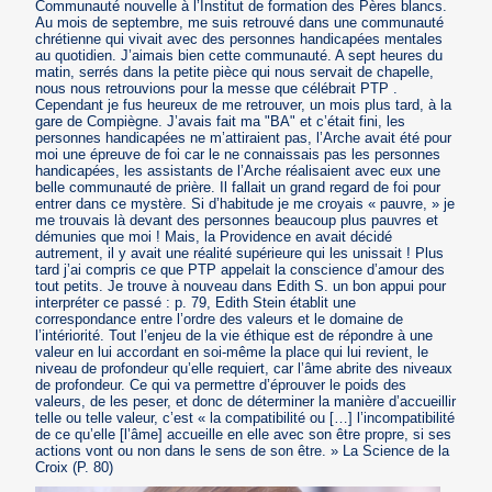
Communauté nouvelle à l’Institut de formation des Pères blancs.
Au mois de septembre, me suis retrouvé dans une communauté
chrétienne qui vivait avec des personnes handicapées mentales
au quotidien. J’aimais bien cette communauté. A sept heures du
matin, serrés dans la petite pièce qui nous servait de chapelle,
nous nous retrouvions pour la messe que célébrait PTP .
Cependant je fus heureux de me retrouver, un mois plus tard, à la
gare de Compiègne. J’avais fait ma "BA" et c’était fini, les
personnes handicapées ne m’attiraient pas, l’Arche avait été pour
moi une épreuve de foi car le ne connaissais pas les personnes
handicapées, les assistants de l’Arche réalisaient avec eux une
belle communauté de prière. Il fallait un grand regard de foi pour
entrer dans ce mystère. Si d’habitude je me croyais « pauvre, » je
me trouvais là devant des personnes beaucoup plus pauvres et
démunies que moi ! Mais, la Providence en avait décidé
autrement, il y avait une réalité supérieure qui les unissait ! Plus
tard j’ai compris ce que PTP appelait la conscience d’amour des
tout petits. Je trouve à nouveau dans Edith S. un bon appui pour
interpréter ce passé : p. 79, Edith Stein établit une
correspondance entre l’ordre des valeurs et le domaine de
l’intériorité. Tout l’enjeu de la vie éthique est de répondre à une
valeur en lui accordant en soi-même la place qui lui revient, le
niveau de profondeur qu’elle requiert, car l’âme abrite des niveaux
de profondeur. Ce qui va permettre d’éprouver le poids des
valeurs, de les peser, et donc de déterminer la manière d’accueillir
telle ou telle valeur, c’est « la compatibilité ou […] l’incompatibilité
de ce qu’elle [l’âme] accueille en elle avec son être propre, si ses
actions vont ou non dans le sens de son être. » La Science de la
Croix (P. 80)