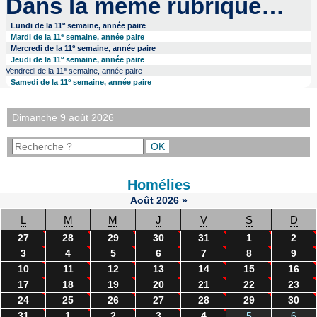
Dans la même rubrique…
e
Lundi de la 11
semaine, année paire
e
Mardi de la 11
semaine, année paire
e
Mercredi de la 11
semaine, année paire
e
Jeudi de la 11
semaine, année paire
e
Vendredi de la 11
semaine, année paire
e
Samedi de la 11
semaine, année paire
Dimanche 9 août 2026
Homélies
Août
2026
»
L
M
M
J
V
S
D
27
28
29
30
31
1
2
3
4
5
6
7
8
9
10
11
12
13
14
15
16
17
18
19
20
21
22
23
24
25
26
27
28
29
30
31
1
2
3
4
5
6