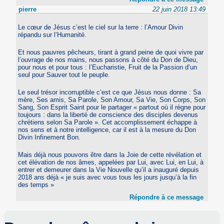
pierre
22 juin 2018 13:49
Le cœur de Jésus c’est le ciel sur la terre : l’Amour Divin
répandu sur l’Humanité.
Et nous pauvres pêcheurs, tirant à grand peine de quoi vivre par
l’ouvrage de nos mains, nous passons à côté du Don de Dieu,
pour nous et pour tous : l’Eucharistie, Fruit de la Passion d’un
seul pour Sauver tout le peuple.
Le seul trésor incorruptible c’est ce que Jésus nous donne : Sa
mère, Ses amis, Sa Parole, Son Amour, Sa Vie, Son Corps, Son
Sang, Son Esprit Saint pour le partager « partout où il règne pour
toujours : dans la liberté de conscience des disciples devenus
chrétiens selon Sa Parole ». Cet accomplissement échappe à
nos sens et à notre intelligence, car il est à la mesure du Don
Divin Infinement Bon.
Mais déjà nous pouvons être dans la Joie de cette révélation et
cet élévation de nos âmes, appelées par Lui, avec Lui, en Lui, à
entrer et demeurer dans la Vie Nouvelle qu’il a inauguré depuis
2018 ans déjà « je suis avec vous tous les jours jusqu’à la fin
des temps »
Répondre à ce message