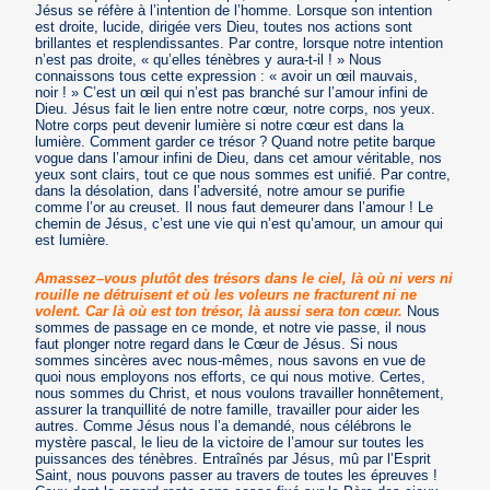
Jésus se réfère à l’intention de l’homme. Lorsque son intention
est droite, lucide, dirigée vers Dieu, toutes nos actions sont
brillantes et resplendissantes. Par contre, lorsque notre intention
n’est pas droite, « qu’elles ténèbres y aura-t-il ! » Nous
connaissons tous cette expression : « avoir un œil mauvais,
noir ! » C’est un œil qui n’est pas branché sur l’amour infini de
Dieu. Jésus fait le lien entre notre cœur, notre corps, nos yeux.
Notre corps peut devenir lumière si notre cœur est dans la
lumière. Comment garder ce trésor ? Quand notre petite barque
vogue dans l’amour infini de Dieu, dans cet amour véritable, nos
yeux sont clairs, tout ce que nous sommes est unifié. Par contre,
dans la désolation, dans l’adversité, notre amour se purifie
comme l’or au creuset. Il nous faut demeurer dans l’amour ! Le
chemin de Jésus, c’est une vie qui n’est qu’amour, un amour qui
est lumière.
Amassez–vous plutôt des trésors dans le ciel, là où ni vers ni
rouille ne détruisent et où les voleurs ne fracturent ni ne
volent. Car là où est ton trésor, là aussi sera ton cœur.
Nous
sommes de passage en ce monde, et notre vie passe, il nous
faut plonger notre regard dans le Cœur de Jésus. Si nous
sommes sincères avec nous-mêmes, nous savons en vue de
quoi nous employons nos efforts, ce qui nous motive. Certes,
nous sommes du Christ, et nous voulons travailler honnêtement,
assurer la tranquillité de notre famille, travailler pour aider les
autres. Comme Jésus nous l’a demandé, nous célébrons le
mystère pascal, le lieu de la victoire de l’amour sur toutes les
puissances des ténèbres. Entraînés par Jésus, mû par l’Esprit
Saint, nous pouvons passer au travers de toutes les épreuves !