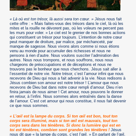
« Là où est ton trésor, là aussi sera ton cœur. »
Jésus nous fait
cette offre : « Mais faites-vous des trésors dans le ciel, là où les
mites et la rouille ne dévorent pas, où les voleurs ne percent pas
les murs pour voler. » Le ciel est le grenier de nos bonnes actions
qui constituent un trésor pour toujours. L’intention de notre cœur
peut manquer de droiture, par malice, par méchanceté, par
manque de sagesse. Nous vivons alors comme si nous étions
venu au monde pour accumuler des richesses et nous ne
pensons à rien d’autre. Nous voulons susciter l’admiration des
autres. Nous nous trompons, et nous souffrons, nous nous
chargeons de préoccupations et de déceptions et nous ne
trouvons pas le bonheur que nous cherchons. Jésus sait aller à
l’essentiel de notre vie. Notre trésor, c’est l’amour infini que nous
recevons de Dieu qui nous a fait advenir à la vie. Nous redisons à
Jésus combien son amour est notre trésor ! L’amour que nous
recevons de Dieu bat dans notre cœur rempli d’amour. Dieu n’en
finira jamais de nous aimer ! Cet amour, nous pouvons le donner
en retour, à l’infini. Nous sommes alors entraînés dans la danse
de l’amour. C’est cet amour qui nous constitue, il nous fait devenir
ce que nous sommes.
« L’œil est la lampe du corps. Si ton œil est bon, tout ton
corps sera illuminé, mais si ton œil est mauvais, tout ton
corps sera dans les ténèbres. Si donc la lumière qui est en
toi est ténèbres, combien sont grandes les ténèbres !
Jésus
nous dit que « la lampe du corps, c’est l’œil. » En parlant de l’œil,