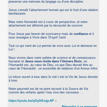
preserver une mémoire du langage ou d’une discipline.
Jesus connaît l’attachement humain qui est le fruit d’une relation
bienfaisante.
Mais notre Humanité est à cours de perspective, et notre
attachement est déformé par la nécessité de
survivre
.
Pour Jesus pas besoin de
survivance
mais de
confiance
et il
nous enseigne à
Vivre dans l’Esprit Saint
.
Tout ce qui vient de Lui permet de vivre avec Lui et demeure en
Lui !
Nous vivons dans
notre sphère de science et de connaissance
humaine
et
Jesus nous invite dans l’Univers Divin
, où
l’Humanité est, au cœur de Dieu, ce que Dieu devrait être au
cœur de l’Humanité : un ensemble de relations d’un Amour Infini.
Le trésor ouvert à tous dans le ciel c’est la Vie de Jesus donnée
à tous.
Notre pauvreté est de ne point recourir à la Source de Vie
comme des enfants après l’eau vive des ruisseaux …
https://youtu.be/qOy2tXvqjcAP
Répondre à ce message