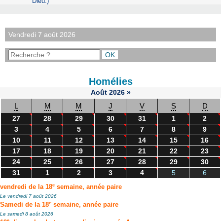
Dieu.)
Vendredi 7 août 2026
Homélies
Août
2026
»
L
M
M
J
V
S
D
27
28
29
30
31
1
2
3
4
5
6
7
8
9
10
11
12
13
14
15
16
17
18
19
20
21
22
23
24
25
26
27
28
29
30
31
1
2
3
4
5
6
e
vendredi de la 18
semaine, année paire
Le vendredi 7 août 2026
e
Samedi de la 18
semaine, année paire
Le samedi 8 août 2026
e