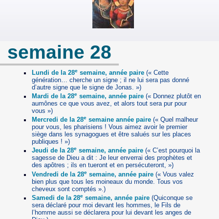
semaine 28
e
Lundi de la 28
semaine, année paire
(« Cette
génération… cherche un signe ; il ne lui sera pas donné
d’autre signe que le signe de Jonas. »)
e
Mardi de la 28
semaine, année paire
(« Donnez plutôt en
aumônes ce que vous avez, et alors tout sera pur pour
vous »)
e
Mercredi de la 28
semaine année paire
(« Quel malheur
pour vous, les pharisiens ! Vous aimez avoir le premier
siège dans les synagogues et être salués sur les places
publiques ! »)
e
Jeudi de la 28
semaine, année paire
(« C’est pourquoi la
sagesse de Dieu a dit : Je leur enverrai des prophètes et
des apôtres ; ils en tueront et en persécuteront, »)
e
Vendredi de la 28
semaine, année paire
(« Vous valez
bien plus que tous les moineaux du monde. Tous vos
cheveux sont comptés ».)
e
Samedi de la 28
semaine, année paire
(Quiconque se
sera déclaré pour moi devant les hommes, le Fils de
l’homme aussi se déclarera pour lui devant les anges de