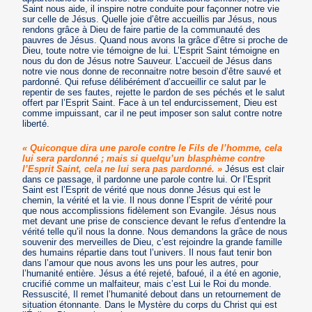
Saint nous aide, il inspire notre conduite pour façonner notre vie
sur celle de Jésus. Quelle joie d’être accueillis par Jésus, nous
rendons grâce à Dieu de faire partie de la communauté des
pauvres de Jésus. Quand nous avons la grâce d’être si proche de
Dieu, toute notre vie témoigne de lui. L’Esprit Saint témoigne en
nous du don de Jésus notre Sauveur. L’accueil de Jésus dans
notre vie nous donne de reconnaitre notre besoin d’être sauvé et
pardonné. Qui refuse délibérément d’accueillir ce salut par le
repentir de ses fautes, rejette le pardon de ses péchés et le salut
offert par l’Esprit Saint. Face à un tel endurcissement, Dieu est
comme impuissant, car il ne peut imposer son salut contre notre
liberté.
« Quiconque dira une parole contre le Fils de l’homme, cela
lui sera pardonné ; mais si quelqu’un blasphème contre
l’Esprit Saint, cela ne lui sera pas pardonné. »
Jésus est clair
dans ce passage, il pardonne une parole contre lui. Or l’Esprit
Saint est l’Esprit de vérité que nous donne Jésus qui est le
chemin, la vérité et la vie. Il nous donne l’Esprit de vérité pour
que nous accomplissions fidèlement son Evangile. Jésus nous
met devant une prise de conscience devant le refus d’entendre la
vérité telle qu’il nous la donne. Nous demandons la grâce de nous
souvenir des merveilles de Dieu, c’est rejoindre la grande famille
des humains répartie dans tout l’univers. Il nous faut tenir bon
dans l’amour que nous avons les uns pour les autres, pour
l’humanité entière. Jésus a été rejeté, bafoué, il a été en agonie,
crucifié comme un malfaiteur, mais c’est Lui le Roi du monde.
Ressuscité, Il remet l’humanité debout dans un retournement de
situation étonnante. Dans le Mystère du corps du Christ qui est