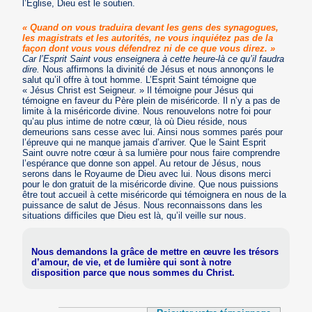
l’Église, Dieu est le soutien.
« Quand on vous traduira devant les gens des synagogues,
les magistrats et les autorités, ne vous inquiétez pas de la
façon dont vous vous défendrez ni de ce que vous direz. »
Car l’Esprit Saint vous enseignera à cette heure-là ce qu’il faudra
dire.
Nous affirmons la divinité de Jésus et nous annonçons le
salut qu’il offre à tout homme. L’Esprit Saint témoigne que
« Jésus Christ est Seigneur. » Il témoigne pour Jésus qui
témoigne en faveur du Père plein de miséricorde. Il n’y a pas de
limite à la miséricorde divine. Nous renouvelons notre foi pour
qu’au plus intime de notre cœur, là où Dieu réside, nous
demeurions sans cesse avec lui. Ainsi nous sommes parés pour
l’épreuve qui ne manque jamais d’arriver. Que le Saint Esprit
Saint ouvre notre cœur à sa lumière pour nous faire comprendre
l’espérance que donne son appel. Au retour de Jésus, nous
serons dans le Royaume de Dieu avec lui. Nous disons merci
pour le don gratuit de la miséricorde divine. Que nous puissions
être tout accueil à cette miséricorde qui témoignera en nous de la
puissance de salut de Jésus. Nous reconnaissons dans les
situations difficiles que Dieu est là, qu’il veille sur nous.
Nous demandons la grâce de mettre en œuvre les trésors
d’amour, de vie, et de lumière qui sont à notre
disposition parce que nous sommes du Christ.