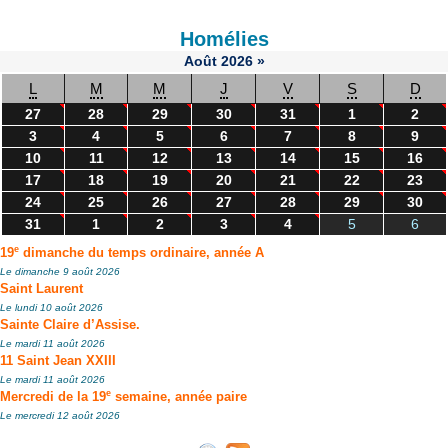
Homélies
Août
2026
»
L
M
M
J
V
S
D
27
28
29
30
31
1
2
3
4
5
6
7
8
9
10
11
12
13
14
15
16
17
18
19
20
21
22
23
24
25
26
27
28
29
30
31
1
2
3
4
5
6
e
19
dimanche du temps ordinaire, année A
Le dimanche 9 août 2026
Saint Laurent
Le lundi 10 août 2026
Sainte Claire d’Assise.
Le mardi 11 août 2026
11 Saint Jean XXIII
Le mardi 11 août 2026
e
Mercredi de la 19
semaine, année paire
Le mercredi 12 août 2026