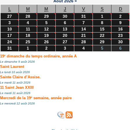
Août
2026
»
L
M
M
J
V
S
D
27
28
29
30
31
1
2
3
4
5
6
7
8
9
10
11
12
13
14
15
16
17
18
19
20
21
22
23
24
25
26
27
28
29
30
31
1
2
3
4
5
6
e
19
dimanche du temps ordinaire, année A
Le dimanche 9 août 2026
Saint Laurent
Le lundi 10 août 2026
Sainte Claire d’Assise.
Le mardi 11 août 2026
11 Saint Jean XXIII
Le mardi 11 août 2026
e
Mercredi de la 19
semaine, année paire
Le mercredi 12 août 2026