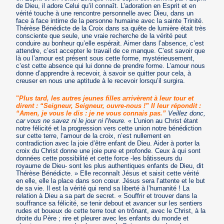
de Dieu, il adore Celui qu’il connaît. L’adoration en Esprit et en
vérité touche à une rencontre personnelle avec Dieu, dans un
face à face intime de la personne humaine avec la sainte Trinité.
Thérèse Bénédicte de la Croix dans sa quête de lumière était très
consciente que seule, une vraie recherche de la vérité peut
conduire au bonheur qu’elle espérait. Aimer dans l’absence, c’est
attendre, c’est accepter le travail de ce manque. C’est savoir que
là ou l’amour est présent sous cette forme, mystérieusement,
c’est cette absence qui lui donne de prendre forme. L’amour nous
donne d’apprendre à recevoir, à savoir se quitter pour cela, à
creuser en nous une aptitude à le recevoir lorsqu’il surgira.
"
Plus tard, les autres jeunes filles arrivèrent à leur tour et
dirent : “Seigneur, Seigneur, ouvre-nous !” Il leur répondit :
“Amen, je vous le dis : je ne vous connais pas.”
Veillez donc,
car vous ne savez ni le jour ni l’heure.
« L’union au Christ étant
notre félicité et la progression vers cette union notre bénédiction
sur cette terre, l’amour de la croix, n’est nullement en
contradiction avec la joie d’être enfant de Dieu. Aider à porter la
croix du Christ donne une joie pure et profonde. Ceux à qui sont
données cette possibilité et cette force -les bâtisseurs du
royaume de Dieu- sont les plus authentiques enfants de Dieu, dit
Thérèse Bénédicte. » Elle reconnaît Jésus et saisit cette vérité
en elle, elle la place dans son cœur. Jésus sera l’attente et le but
de sa vie. Il est la vérité qui rend sa liberté à l’humanité ! La
relation à Dieu a sa part de secret. « Souffrir et trouver dans la
souffrance sa félicité, se tenir debout et avancer sur les sentiers
rudes et boueux de cette terre tout en trônant, avec le Christ, à la
droite du Père ; rire et pleurer avec les enfants du monde et