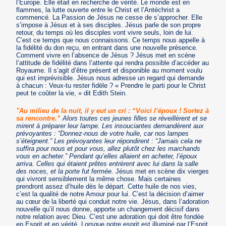
l’Europe. Elle était en recherche de vérité. Le monde est en
flammes, la lutte ouverte entre le Christ et l’Antéchrist a
commencé. La Passion de Jésus ne cesse de s’approcher. Elle
s’impose à Jésus et à ses disciples. Jésus parle de son propre
retour, du temps où les disciples vont vivre seuls, loin de lui.
C’est ce temps que nous connaissons. Ce temps nous appelle à
la fidélité du don reçu, en entrant dans une nouvelle présence.
Comment vivre en l’absence de Jésus ? Jésus met en scène
l’attitude de fidélité dans l’attente qui rendra possible d’accéder au
Royaume. Il s’agit d’être présent et disponible au moment voulu
qui est imprévisible. Jésus nous adresse un regard qui demande
à chacun : Veux-tu rester fidèle ? « Prendre le parti pour le Christ
peut te coûter la vie, » dit Edith Stein.
"Au milieu de la nuit, il y eut un cri : “Voici l’époux ! Sortez à
sa rencontre.”
Alors toutes ces jeunes filles se réveillèrent et se
mirent à préparer leur lampe. Les insouciantes demandèrent aux
prévoyantes : “Donnez-nous de votre huile, car nos lampes
s’éteignent.” Les prévoyantes leur répondirent : “Jamais cela ne
suffira pour nous et pour vous, allez plutôt chez les marchands
vous en acheter.” Pendant qu’elles allaient en acheter, l’époux
arriva. Celles qui étaient prêtes entrèrent avec lui dans la salle
des noces, et la porte fut fermée.
Jésus met en scène dix vierges
qui vivront sensiblement la même chose. Mais certaines
prendront assez d’huile dès le départ. Cette huile de nos vies,
c’est la qualité de notre Amour pour lui. C’est la décision d’aimer
au cœur de la liberté qui conduit notre vie. Jésus, dans l’adoration
nouvelle qu’il nous donne, apporte un changement décisif dans
notre relation avec Dieu. C’est une adoration qui doit être fondée
en Esprit et en vérité. Lorsque notre esprit est illuminé par l’Esprit