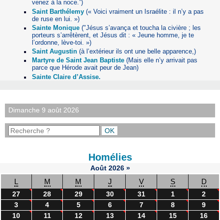
venez à la noce.”)
Saint Barthélemy
(« Voici vraiment un Israélite : il n’y a pas
de ruse en lui. »)
Sainte Monique
("Jésus s’avança et toucha la civière ; les
porteurs s’arrêtèrent, et Jésus dit : « Jeune homme, je te
l’ordonne, lève-toi. »)
Saint Augustin
(à l’extérieur ils ont une belle apparence,)
Martyre de Saint Jean Baptiste
(Mais elle n’y arrivait pas
parce que Hérode avait peur de Jean)
Sainte Claire d’Assise.
Dimanche 9 août 2026
Homélies
Août
2026
»
L
M
M
J
V
S
D
27
28
29
30
31
1
2
3
4
5
6
7
8
9
10
11
12
13
14
15
16