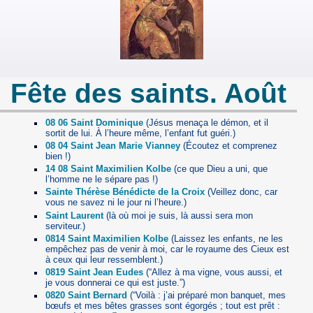
Fête des saints. Août
08 06 Saint Dominique
(Jésus menaça le démon, et il
sortit de lui. À l’heure même, l’enfant fut guéri.)
08 04 Saint Jean Marie Vianney
(Écoutez et comprenez
bien !)
14 08 Saint Maximilien Kolbe
(ce que Dieu a uni, que
l’homme ne le sépare pas !)
Sainte Thérèse Bénédicte de la Croix
(Veillez donc, car
vous ne savez ni le jour ni l’heure.)
Saint Laurent
(là où moi je suis, là aussi sera mon
serviteur.)
0814 Saint Maximilien Kolbe
(Laissez les enfants, ne les
empêchez pas de venir à moi, car le royaume des Cieux est
à ceux qui leur ressemblent.)
0819 Saint Jean Eudes
(“Allez à ma vigne, vous aussi, et
je vous donnerai ce qui est juste.”)
0820 Saint Bernard
(“Voilà : j’ai préparé mon banquet, mes
bœufs et mes bêtes grasses sont égorgés ; tout est prêt :