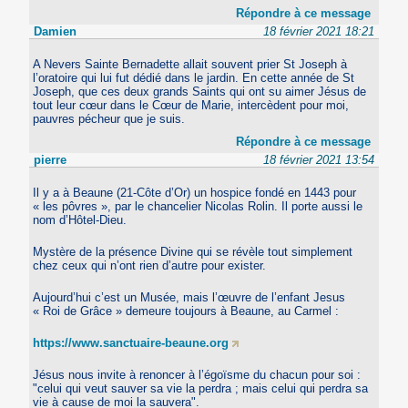
Répondre à ce message
Damien
18 février 2021 18:21
A Nevers Sainte Bernadette allait souvent prier St Joseph à
l’oratoire qui lui fut dédié dans le jardin. En cette année de St
Joseph, que ces deux grands Saints qui ont su aimer Jésus de
tout leur cœur dans le Cœur de Marie, intercèdent pour moi,
pauvres pécheur que je suis.
Répondre à ce message
pierre
18 février 2021 13:54
Il y a à Beaune (21-Côte d’Or) un hospice fondé en 1443 pour
« les pôvres », par le chancelier Nicolas Rolin. Il porte aussi le
nom d’Hôtel-Dieu.
Mystère de la présence Divine qui se révèle tout simplement
chez ceux qui n’ont rien d’autre pour exister.
Aujourd’hui c’est un Musée, mais l’œuvre de l’enfant Jesus
« Roi de Grâce » demeure toujours à Beaune, au Carmel :
https://www.sanctuaire-beaune.org
Jésus nous invite à renoncer à l’égoïsme du chacun pour soi :
"celui qui veut sauver sa vie la perdra ; mais celui qui perdra sa
vie à cause de moi la sauvera".