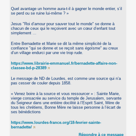
Quel avantage un homme aura-t-il à gagner le monde entier, s’il
se perd ou se ruine lui-même ? »
Jesus "Roi d’amour pour sauver tout le monde" se donne à
chacun de ceux qui le reçoivent avec un cœur d’enfant tout
simplement …
Entre Bernadette et Marie se dit la même simplicité de la
confiance "qui se donne et se reçoit sans égoïsme" au creux
d’un village endurci par une vie trop rude.
https://www.librairie-emmanuel.fr/bernadette-affaire-non-
classee-bd-p-28389
Le message de ND de Lourdes, est comme une source qui n’a
pas cesser de couler depuis 1858.
« Venez boire à la source et vous ressourcer » : Sainte Marie,
vierge consacrée au service du temple de Jerusalem, servante
du Seigneur dans une entière docilité à l’Esprit Saint, Mère de
tous les chrétiens, Bonne Mère ne laisse personne à l’écart de
ses bénédictions
https://www.lourdes-france.org/18-fevrier-sainte-
bernadette/
Répondre à ce message