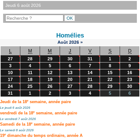
Jeudi 6 août 2026
Homélies
Août
2026
»
L
M
M
J
V
S
D
27
28
29
30
31
1
2
3
4
5
6
7
8
9
10
11
12
13
14
15
16
17
18
19
20
21
22
23
24
25
26
27
28
29
30
31
1
2
3
4
5
6
e
Jeudi de la 18
semaine, année paire
Le jeudi 6 août 2026
e
vendredi de la 18
semaine, année paire
Le vendredi 7 août 2026
e
Samedi de la 18
semaine, année paire
Le samedi 8 août 2026
e
19
dimanche du temps ordinaire, année A