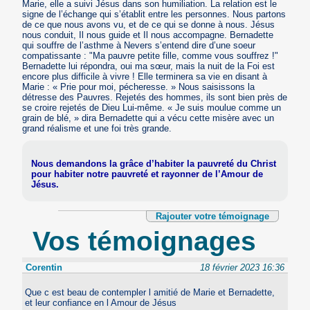
Marie, elle a suivi Jésus dans son humiliation. La relation est le
signe de l’échange qui s’établit entre les personnes. Nous partons
de ce que nous avons vu, et de ce qui se donne à nous. Jésus
nous conduit, Il nous guide et Il nous accompagne. Bernadette
qui souffre de l’asthme à Nevers s’entend dire d’une soeur
compatissante : "Ma pauvre petite fille, comme vous souffrez !"
Bernadette lui répondra, oui ma sœur, mais la nuit de la Foi est
encore plus difficile à vivre ! Elle terminera sa vie en disant à
Marie : « Prie pour moi, pécheresse. » Nous saisissons la
détresse des Pauvres. Rejetés des hommes, ils sont bien près de
se croire rejetés de Dieu Lui-même. « Je suis moulue comme un
grain de blé, » dira Bernadette qui a vécu cette misère avec un
grand réalisme et une foi très grande.
Nous demandons la grâce d’habiter la pauvreté du Christ
pour habiter notre pauvreté et rayonner de l’Amour de
Jésus.
Rajouter votre témoignage
Vos témoignages
Corentin
18 février 2023 16:36
Que c est beau de contempler l amitié de Marie et Bernadette,
et leur confiance en l Amour de Jésus