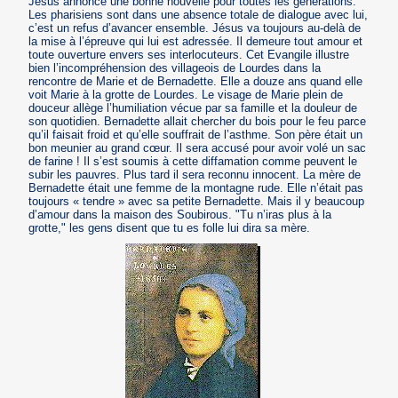
Jésus annonce une bonne nouvelle pour toutes les générations.
Les pharisiens sont dans une absence totale de dialogue avec lui,
c’est un refus d’avancer ensemble. Jésus va toujours au-delà de
la mise à l’épreuve qui lui est adressée. Il demeure tout amour et
toute ouverture envers ses interlocuteurs. Cet Evangile illustre
bien l’incompréhension des villageois de Lourdes dans la
rencontre de Marie et de Bernadette. Elle a douze ans quand elle
voit Marie à la grotte de Lourdes. Le visage de Marie plein de
douceur allège l’humiliation vécue par sa famille et la douleur de
son quotidien. Bernadette allait chercher du bois pour le feu parce
qu’il faisait froid et qu’elle souffrait de l’asthme. Son père était un
bon meunier au grand cœur. Il sera accusé pour avoir volé un sac
de farine ! Il s’est soumis à cette diffamation comme peuvent le
subir les pauvres. Plus tard il sera reconnu innocent. La mère de
Bernadette était une femme de la montagne rude. Elle n’était pas
toujours « tendre » avec sa petite Bernadette. Mais il y beaucoup
d’amour dans la maison des Soubirous. "Tu n’iras plus à la
grotte," les gens disent que tu es folle lui dira sa mère.