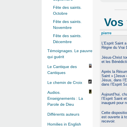
Fête des saints.
Octobre
Vos
Fête des saints.
Novembre
pierre
Fête des saints.
Décembre
L’Esprit Saint 
Règne du Vrai D
Témoignages. Le pauvre
qui guérit
Jésus-Christ to
et les Bénédict
Le Cantique des
Après la Résurr
Cantiques
Saint » [Jesus 
Jésus, dans l’E
Le chemin de Croix
dans l’Esprit Sa
Audios.
Aujourd’hui, ch
Enseignements : La
l’Esprit Saint 
inauguré pour n
Parole de Dieu
Cette dispositi
Différents auteurs
est ouverte à t
recevoir.
Homilies in English