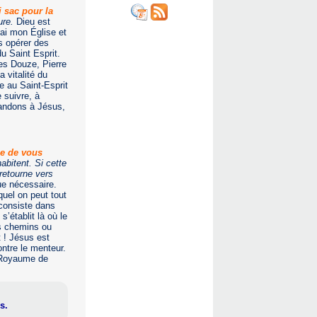
i sac pour la
ure.
Dieu est
irai mon Église et
us opérer des
u Saint Esprit.
des Douze, Pierre
a vitalité du
e au Saint-Esprit
 suivre, à
mandons à Jésus,
ne de vous
abitent. Si cette
 retourne vers
ue nécessaire.
quel on peut tout
e consiste dans
’établit là où le
es chemins ou
 ! Jésus est
ntre le menteur.
 Royaume de
s.