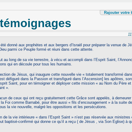
Rajouter votre
 témoignages
11
a été donné aux prophètes et aux bergers d’Israël pour préparer la venue de Jé
ieu parmi ce Peuple formé et réuni dans cette attente.
ut au long de sa vie terrestre, à vécu et accompli dans l’Esprit Saint, l’Anno
ions qui en découle pour tous les humains.
ection de Jésus, qui inaugure cette nouvelle vie « totalement transformé dans 
est défiguré dans la Passion et transfiguré dans l’Ascension] les apôtres, so
sprit Saint, pour en témoigner et déployer cette mission « au Nom du Père et 
int ».
acun de ceux qui ont reçu gratuitement cette Grâce sont appelés, à demeurer 
et la Foi comme Barnabé, pour être aussi « fils d’encouragement » à la suite d
ous la vie nouvelle, malgré les oppositions et les persécutions.
on de la vie intérieure « dans l’Esprit Saint » n’est pas réservée aux ministre
out baptisé-confirmé qui donne ce qu’il a reçu ( de Jésus , via Son Eglise) à qu