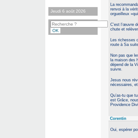
La recommandat
renvoi à la vér
Jeudi 6 août 2026
orgueilleux »qu
C’est l’œuvre d
chute et relève
Les richesses 
route à Sa suite
Non pas que les
la maison des h
dépend de la Vi
suivre.
Jesus nous révè
nécessaires, et
Qu’as-tu que tu
est Grâce, nou
Providence Divi
Corentin
Oui, espérer po