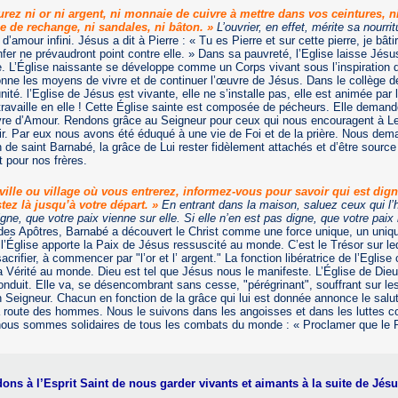
rez ni or ni argent, ni monnaie de cuivre à mettre dans vos ceintures, n
ue de rechange, ni sandales, ni bâton. »
L’ouvrier, en effet, mérite sa nourrit
 d’amour infini. Jésus a dit à Pierre : « Tu es Pierre et sur cette pierre, je bât
enfer ne prévaudront point contre elle. » Dans sa pauvreté, l’Eglise laisse Jés
e. L’Église naissante se développe comme un Corps vivant sous l’inspiration d
donne les moyens de vivre et de continuer l’œuvre de Jésus. Dans le collège 
unité. l’Eglise de Jésus est vivante, elle ne s’installe pas, elle est animée par l
 travaille en elle ! Cette Église sainte est composée de pécheurs. Elle demand
vre d’Amour. Rendons grâce au Seigneur pour ceux qui nous encouragent à Le
rvir. Par eux nous avons été éduqué à une vie de Foi et de la prière. Nous de
n de saint Barnabé, la grâce de Lui rester fidèlement attachés et d’être source
 pour nos frères.
ille ou village où vous entrerez, informez-vous pour savoir qui est dig
estez là jusqu’à votre départ. »
En entrant dans la maison, saluez ceux qui l’h
gne, que votre paix vienne sur elle. Si elle n’en est pas digne, que votre paix
 des Apôtres, Barnabé a découvert le Christ comme une force unique, un uniq
l’Église apporte la Paix de Jésus ressuscité au monde. C’est le Trésor sur le
acrifier, à commencer par "l’or et l’ argent." La fonction libératrice de l’Eglis
la Vérité au monde. Dieu est tel que Jésus nous le manifeste. L’Église de Dieu s
conduit. Elle va, se désencombrant sans cesse, "pérégrinant", souffrant sur l
 Seigneur. Chacun en fonction de la grâce qui lui est donnée annonce le salut
 route des hommes. Nous le suivons dans les angoisses et dans les luttes co
 nous sommes solidaires de tous les combats du monde : « Proclamer que le
s à l’Esprit Saint de nous garder vivants et aimants à la suite de Jésu