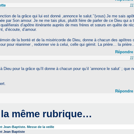
ette
11
onction de la grâce qui lui est donné ,annonce le salut.’’(vous) Je me sais ap
née par Son amour. Je ne me tais plus, plutôt fière de parler de ce Dieu qui a 
lifierais d’apôtre itinérante auprès de mes frères et sœurs en quête de réc
t, d’écoute, d’amour.
émoin de la bonté et de la miséricorde de Dieu, donne à chacun des apôtres 
ur pour réanimer , redonner vie à celui, celle qui gémit. La prière… la prière
Répondre
11
 Dieu pour la grâce qu’Il donne à chacun pour qu’il ’annonce le salut’ ; que
ert.
Répondre
 la même rubrique…
nt Jean-Baptiste. Messe de la veille
nt Jean Baptiste