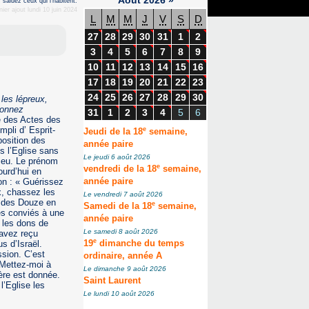
 saluez ceux qui l’habitent.
er ajout lundi 10 juin 2024
L
M
M
J
V
S
D
27
28
29
30
31
1
2
3
4
5
6
7
8
9
10
11
12
13
14
15
16
17
18
19
20
21
22
23
24
25
26
27
28
29
30
les lépreux,
donnez
31
1
2
3
4
5
6
e des Actes des
pli d’ Esprit-
e
Jeudi de la 18
semaine,
position des
année paire
s l’Eglise sans
Le jeudi 6 août 2026
Dieu. Le prénom
e
vendredi de la 18
semaine,
ourd’hui en
on : « Guérissez
année paire
x, chassez les
Le vendredi 7 août 2026
ge des Douze en
e
Samedi de la 18
semaine,
mes conviés à une
année paire
, les dons de
Le samedi 8 août 2026
 avez reçu
e
s d’Israël.
19
dimanche du temps
ssion. C’est
ordinaire, année A
« Mettez-moi à
Le dimanche 9 août 2026
ière est donnée.
Saint Laurent
l’Eglise les
Le lundi 10 août 2026