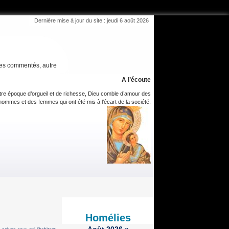
Dernière mise à jour du site : jeudi 6 août 2026
es commentés, autre
A l’écoute
tre époque d’orgueil et de richesse, Dieu comble d’amour des
hommes et des femmes qui ont été mis à l’écart de la société.
Homélies
Août
2026
»