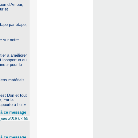
sion d’Amour,
ur et
étape par étape,
e sur notre
ier à améliorer
t inopportun au
ine » pour le
iens matériels
 est Don et tout
, car la
apporte à Lui ».
 à ce message
 juin 2019 07:50
 à ce message