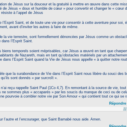
ion de Jésus sur la douceur et la gratuité à mettre en œuvre dans cette mis
ité de Jésus « doux et humble de cœur » pour convertir et changer le « cœur d
i résiste à l’appel de Jésus
e l’Esprit Saint, et de toute une vie pour consentir à cette aventure pour soi, 
ment, avant d’inviter les autres à faire de même.
de la vie terrestre, sont formellement dénoncées par Jésus comme un obstacl
 dans l’Esprit Saint.
 biens temporels soient méprisables, car Jésus a œuvré en tant que charpent
abitants de Nazareth, mais en tant qu’obstacles matériels par un attachemen
e dans l’Esprit Saint quand la Vie de Jésus nous appelle « à quitter notre rout
le que la surabondance de Vie dans l’Esprit Saint nous libère du souci des b
 qu’ils sont donnés « par surcroît ».
 n’ai reçu rappelle Saint Paul (1Co 4,7). En remontant à la source de vie, tout
s ne sommes plus « accaparés » par les soucis du manque de ceci ou de cela
ne pourvoie à combler notre vie par Son Amour « qui contient tout ce qui se r
Répondre
11
ur l’autre et l’encourager, que Saint Barnabé nous aide. Amen.
Répondre