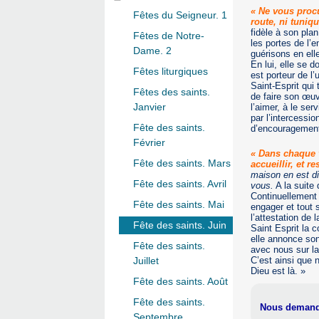
« Ne vous procu
Fêtes du Seigneur. 1
route, ni tuniq
fidèle à son plan
Fêtes de Notre-
les portes de l’
Dame. 2
guérisons en ell
En lui, elle se 
Fêtes liturgiques
est porteur de l’
Saint-Esprit qui
Fêtes des saints.
de faire son œu
Janvier
l’aimer, à le se
par l’intercessio
Fête des saints.
d’encouragement
Février
« Dans chaque v
Fête des saints. Mars
accueillir, et r
maison en est di
Fête des saints. Avril
vous.
A la suite
Continuellement 
Fête des saints. Mai
engager et tout s
l’attestation de 
Fête des saints. Juin
Saint Esprit la 
elle annonce son
Fête des saints.
avec nous sur la
C’est ainsi que
Juillet
Dieu est là. »
Fête des saints. Août
Fête des saints.
Nous demandon
Septembre