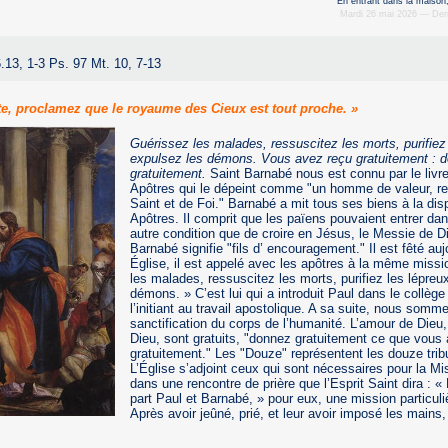
En entrant dans la maison,
Mardi 26 mai 2026 — Derni
.13, 1-3 Ps. 97 Mt. 10, 7-13
te, proclamez que le royaume des Cieux est tout proche. »
Guérissez les malades, ressuscitez les morts, purifiez 
expulsez les démons. Vous avez reçu gratuitement : 
gratuitement.
Saint Barnabé nous est connu par le livr
Apôtres qui le dépeint comme "un homme de valeur, rem
Saint et de Foi." Barnabé a mit tous ses biens à la dis
Apôtres. Il comprit que les païens pouvaient entrer dan
autre condition que de croire en Jésus, le Messie de 
Barnabé signifie "fils d’ encouragement." Il est fêté auj
Église, il est appelé avec les apôtres à la même missi
les malades, ressuscitez les morts, purifiez les lépreu
démons. » C’est lui qui a introduit Paul dans le collè
l’initiant au travail apostolique. A sa suite, nous som
sanctification du corps de l’humanité. L’amour de Dieu
Dieu, sont gratuits, "donnez gratuitement ce que vous
gratuitement." Les "Douze" représentent les douze tribu
L’Église s’adjoint ceux qui sont nécessaires pour la Mi
dans une rencontre de prière que l’Esprit Saint dira : 
part Paul et Barnabé, » pour eux, une mission particul
Après avoir jeûné, prié, et leur avoir imposé les mains, 