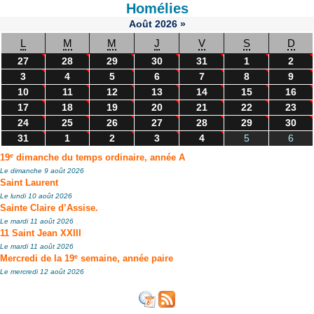
Homélies
Août
2026
»
L
M
M
J
V
S
D
27
28
29
30
31
1
2
3
4
5
6
7
8
9
10
11
12
13
14
15
16
17
18
19
20
21
22
23
24
25
26
27
28
29
30
31
1
2
3
4
5
6
e
19
dimanche du temps ordinaire, année A
Le dimanche 9 août 2026
Saint Laurent
Le lundi 10 août 2026
Sainte Claire d’Assise.
Le mardi 11 août 2026
11 Saint Jean XXIII
Le mardi 11 août 2026
e
Mercredi de la 19
semaine, année paire
Le mercredi 12 août 2026