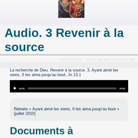
Audio. 3 Revenir à la
source
Lundi 25 avril 2022 — Dernier ajout jeudi 19 septembre 2024
La recherche de Dieu. Revenir à la source. 3, Ayant aimé les
siens, Il les aima jusqu’au bout, Jn 13,1
Audio
Player
Current
Total
00:00
00:00
time
duration
Retraite « Ayant aimé les siens, Il les aima jusqu’au bout »
(juillet 2010)
Documents à