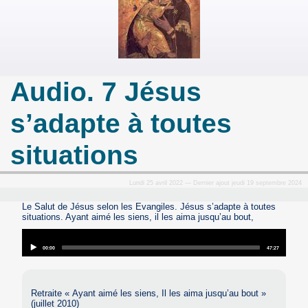
Audio. 7 Jésus
s’adapte à toutes
situations
Lundi 25 avril 2022 — Dernier ajout jeudi 19 septembre 2024
Le Salut de Jésus selon les Evangiles. Jésus s’adapte à toutes
situations. Ayant aimé les siens, il les aima jusqu’au bout,
Audio
Player
Current
Total
00:00
47:27
time
duration
Retraite « Ayant aimé les siens, Il les aima jusqu’au bout »
(juillet 2010)