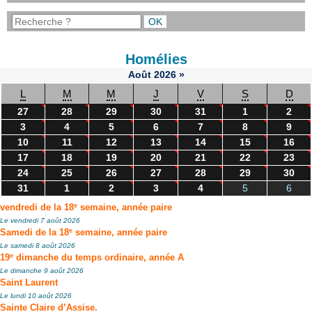
Homélies
Août
2026
»
L
M
M
J
V
S
D
27
28
29
30
31
1
2
3
4
5
6
7
8
9
10
11
12
13
14
15
16
17
18
19
20
21
22
23
24
25
26
27
28
29
30
31
1
2
3
4
5
6
e
vendredi de la 18
semaine, année paire
Le vendredi 7 août 2026
e
Samedi de la 18
semaine, année paire
Le samedi 8 août 2026
e
19
dimanche du temps ordinaire, année A
Le dimanche 9 août 2026
Saint Laurent
Le lundi 10 août 2026
Sainte Claire d’Assise.