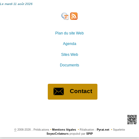
Le mardi 11 août 2026
Plan du site Web
Agenda
Sites Web
Documents
Contact
©
2006-2026 , Prédications
•
Mentions légales
•
Réalisation :
Pyrat.net
•
Squelette
SoyezCréateurs
propulsé par
SPIP